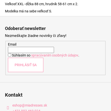
Veľkosť XXL- dĺžka 88 cm, hrudník 58-61 cm x 2.
Modelka má na sebe veľkosť S.
Z
á
Odoberať newsletter
p
Nezmeškajte žiadne novinky či zľavy!
ä
t
Email
i
Súhlasím so
spracúvaním osobných údajov
.
e
PRIHLÁSIŤ SA
Kontakt
eshop
@
miadresses.sk
+421 902 469 024