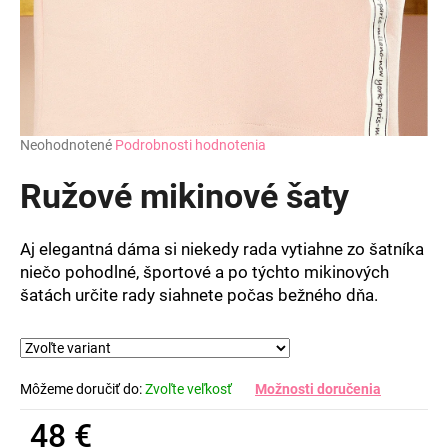
Priemerné
Neohodnotené
Podrobnosti hodnotenia
hodnotenie
produktu
Ružové mikinové šaty
je
0,0
z
Aj elegantná dáma si niekedy rada vytiahne zo šatníka
5
niečo pohodlné, športové a po týchto mikinových
hviezdičiek.
šatách určite rady siahnete počas bežného dňa.
Môžeme doručiť do:
Zvoľte veľkosť
Možnosti doručenia
48 €