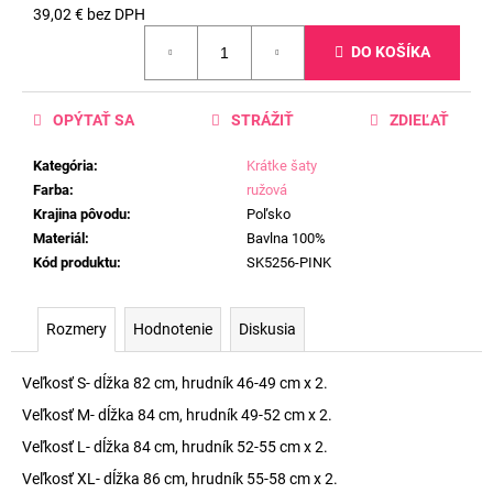
39,02 € bez DPH
Jednotková
DO KOŠÍKA
cena:
OPÝTAŤ SA
STRÁŽIŤ
ZDIEĽAŤ
Kategória
:
Krátke šaty
Farba
:
ružová
Krajina pôvodu
:
Poľsko
Materiál
:
Bavlna 100%
Kód produktu
:
SK5256-PINK
Rozmery
Hodnotenie
Diskusia
Veľkosť S- dĺžka 82 cm, hrudník 46-49 cm x 2.
Veľkosť M- dĺžka 84 cm, hrudník 49-52 cm x 2.
Veľkosť L- dĺžka 84 cm, hrudník 52-55 cm x 2.
Veľkosť XL- dĺžka 86 cm, hrudník 55-58 cm x 2.