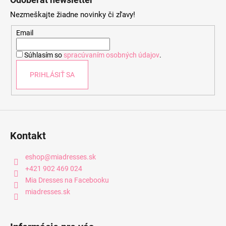
p
Nezmeškajte žiadne novinky či zľavy!
ä
t
Email
i
Súhlasím so
spracúvaním osobných údajov
.
e
PRIHLÁSIŤ SA
Kontakt
eshop
@
miadresses.sk
+421 902 469 024
Mia Dresses na Facebooku
miadresses.sk