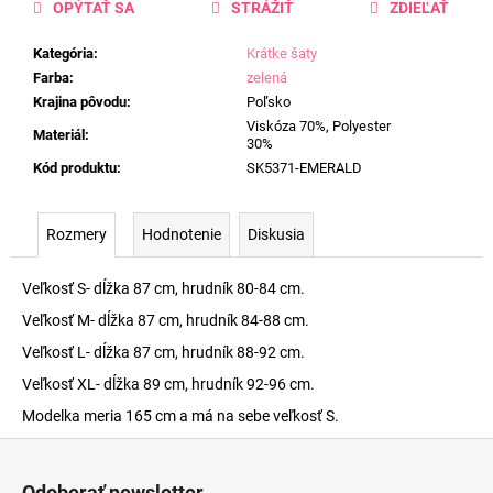
OPÝTAŤ SA
STRÁŽIŤ
ZDIEĽAŤ
Kategória
:
Krátke šaty
Farba
:
zelená
Krajina pôvodu
:
Poľsko
Viskóza 70%, Polyester
Materiál
:
30%
Kód produktu
:
SK5371-EMERALD
Rozmery
Hodnotenie
Diskusia
Veľkosť S- dĺžka 87 cm, hrudník 80-84 cm.
Veľkosť M- dĺžka 87 cm, hrudník 84-88 cm.
Veľkosť L- dĺžka 87 cm, hrudník 88-92 cm.
Veľkosť XL- dĺžka 89 cm, hrudník 92-96 cm.
Modelka meria 165 cm a má na sebe veľkosť S.
Z
á
Odoberať newsletter