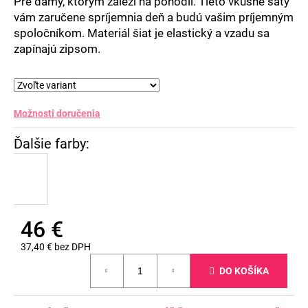
Pre dámy, ktorým záleží na pohodlí. Tieto vkusné šaty
vám zaručene spríjemnia deň a budú vašim príjemným
spoločníkom. Materiál šiat je elastický a vzadu sa
zapínajú zipsom.
Možnosti doručenia
46 €
37,40 € bez DPH
Jednotková
DO KOŠÍKA
cena: