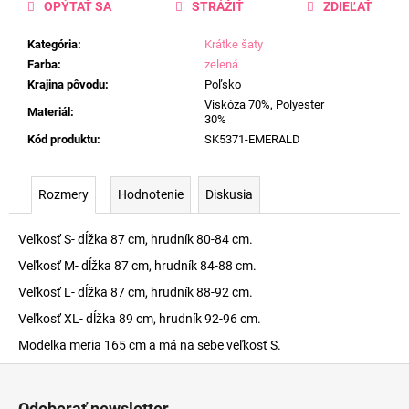
OPÝTAŤ SA
STRÁŽIŤ
ZDIEĽAŤ
Kategória
:
Krátke šaty
Farba
:
zelená
Krajina pôvodu
:
Poľsko
Viskóza 70%, Polyester
Materiál
:
30%
Kód produktu
:
SK5371-EMERALD
Rozmery
Hodnotenie
Diskusia
Veľkosť S- dĺžka 87 cm, hrudník 80-84 cm.
Veľkosť M- dĺžka 87 cm, hrudník 84-88 cm.
Veľkosť L- dĺžka 87 cm, hrudník 88-92 cm.
Veľkosť XL- dĺžka 89 cm, hrudník 92-96 cm.
Modelka meria 165 cm a má na sebe veľkosť S.
Z
á
Odoberať newsletter