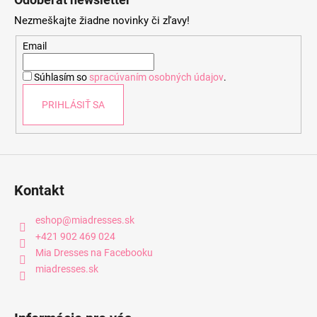
p
Nezmeškajte žiadne novinky či zľavy!
ä
t
Email
i
Súhlasím so
spracúvaním osobných údajov
.
e
PRIHLÁSIŤ SA
Kontakt
eshop
@
miadresses.sk
+421 902 469 024
Mia Dresses na Facebooku
miadresses.sk