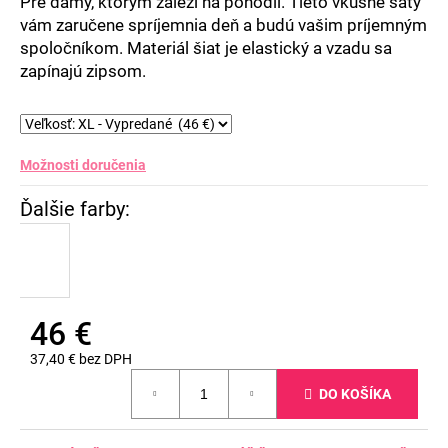
Pre dámy, ktorým záleží na pohodlí. Tieto vkusné šaty
vám zaručene spríjemnia deň a budú vašim príjemným
spoločníkom. Materiál šiat je elastický a vzadu sa
zapínajú zipsom.
Možnosti doručenia
46 €
37,40 € bez DPH
Jednotková
DO KOŠÍKA
cena: