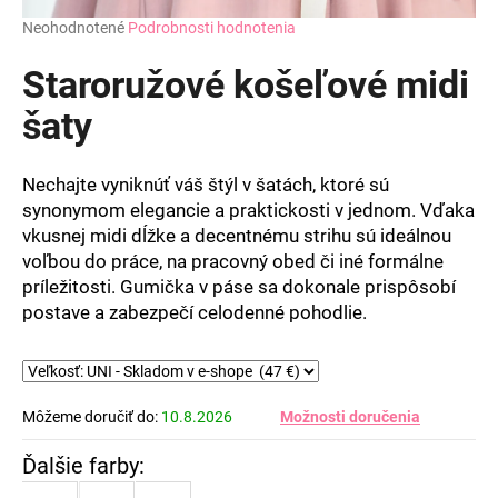
Priemerné
Neohodnotené
Podrobnosti hodnotenia
hodnotenie
produktu
Staroružové košeľové midi
je
0,0
šaty
z
5
hviezdičiek.
Nechajte vyniknúť váš štýl v šatách, ktoré sú
synonymom elegancie a praktickosti v jednom. Vďaka
vkusnej midi dĺžke a decentnému strihu sú ideálnou
voľbou do práce, na pracovný obed či iné formálne
príležitosti. Gumička v páse sa dokonale prispôsobí
postave a zabezpečí celodenné pohodlie.
Môžeme doručiť do:
10.8.2026
Možnosti doručenia