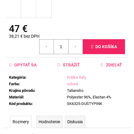
47 €
38,21 € bez DPH
Jednotková
DO KOŠÍKA
cena:
OPÝTAŤ SA
STRÁŽIŤ
ZDIEĽAŤ
Kategória
:
Krátke šaty
Farba
:
ružová
Krajina pôvodu
:
Taliansko
Materiál
:
Polyester 96%, Elastan 4%
Kód produktu
:
SK6325-DUSTYPINK
Rozmery
Hodnotenie
Diskusia