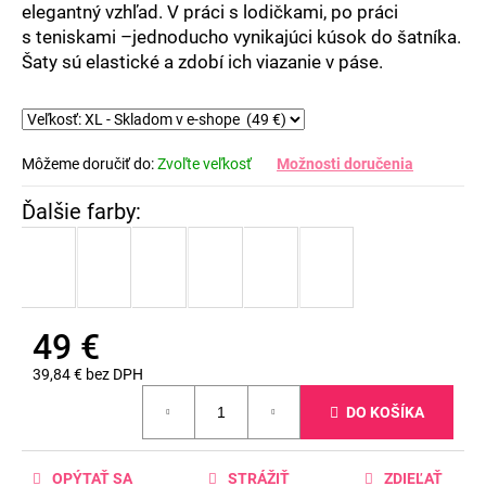
elegantný vzhľad. V práci s lodičkami, po práci
s teniskami –jednoducho vynikajúci kúsok do šatníka.
Šaty sú elastické a zdobí ich viazanie v páse.
Môžeme doručiť do:
Zvoľte veľkosť
Možnosti doručenia
49 €
39,84 € bez DPH
Jednotková
DO KOŠÍKA
cena:
OPÝTAŤ SA
STRÁŽIŤ
ZDIEĽAŤ