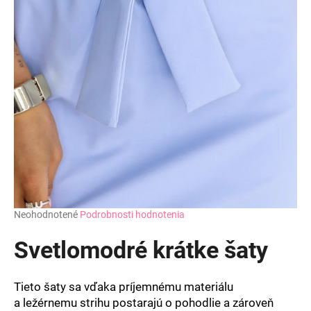
Priemerné
Neohodnotené
Podrobnosti hodnotenia
hodnotenie
produktu
Svetlomodré krátke šaty
je
0,0
z
Tieto šaty sa vďaka príjemnému materiálu
5
a ležérnemu strihu postarajú o pohodlie a zároveň
hviezdičiek.