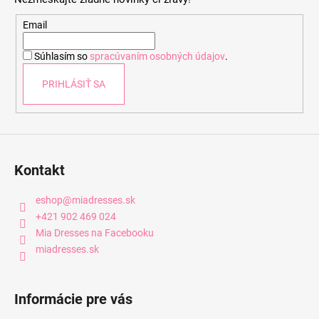
ä
t
Email
i
Súhlasím so
spracúvaním osobných údajov
.
e
PRIHLÁSIŤ SA
Kontakt
eshop
@
miadresses.sk
+421 902 469 024
Mia Dresses na Facebooku
miadresses.sk
Informácie pre vás