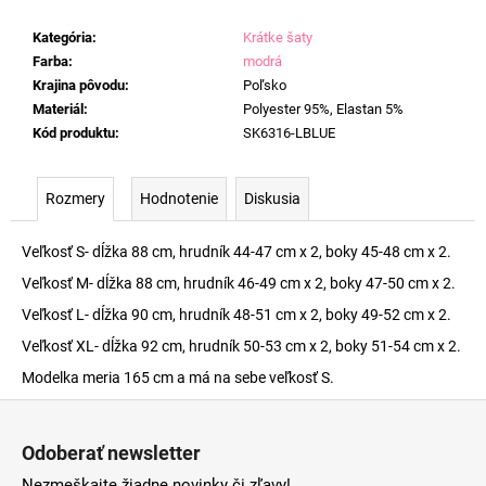
Kategória
:
Krátke šaty
Farba
:
modrá
Krajina pôvodu
:
Poľsko
Materiál
:
Polyester 95%, Elastan 5%
Kód produktu
:
SK6316-LBLUE
Rozmery
Hodnotenie
Diskusia
Veľkosť S- dĺžka 88 cm, hrudník 44-47 cm x 2, boky 45-48 cm x 2.
Veľkosť M- dĺžka 88 cm, hrudník 46-49 cm x 2, boky 47-50 cm x 2.
Veľkosť L- dĺžka 90 cm, hrudník 48-51 cm x 2, boky 49-52 cm x 2.
Veľkosť XL- dĺžka 92 cm, hrudník 50-53 cm x 2, boky 51-54 cm x 2.
Modelka meria 165 cm a má na sebe veľkosť S.
Z
á
Odoberať newsletter
p
Nezmeškajte žiadne novinky či zľavy!