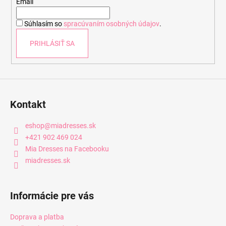
t
Email
i
Súhlasím so
spracúvaním osobných údajov
.
e
PRIHLÁSIŤ SA
Kontakt
eshop
@
miadresses.sk
+421 902 469 024
Mia Dresses na Facebooku
miadresses.sk
Informácie pre vás
Doprava a platba