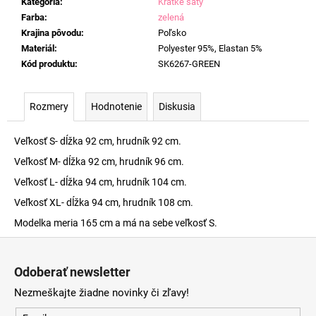
Kategória
:
Krátke šaty
Farba
:
zelená
Krajina pôvodu
:
Poľsko
Materiál
:
Polyester 95%, Elastan 5%
Kód produktu
:
SK6267-GREEN
Rozmery
Hodnotenie
Diskusia
Veľkosť S- dĺžka 92 cm, hrudník 92 cm.
Veľkosť M- dĺžka 92 cm, hrudník 96 cm.
Veľkosť L- dĺžka 94 cm, hrudník 104 cm.
Veľkosť XL- dĺžka 94 cm, hrudník 108 cm.
Modelka meria 165 cm a má na sebe veľkosť S.
Z
á
Odoberať newsletter
p
Nezmeškajte žiadne novinky či zľavy!
ä