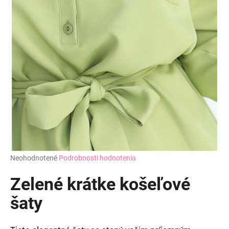
Priemerné
Neohodnotené
Podrobnosti hodnotenia
hodnotenie
produktu
Zelené krátke košeľové
je
0,0
šaty
z
5
hviezdičiek.