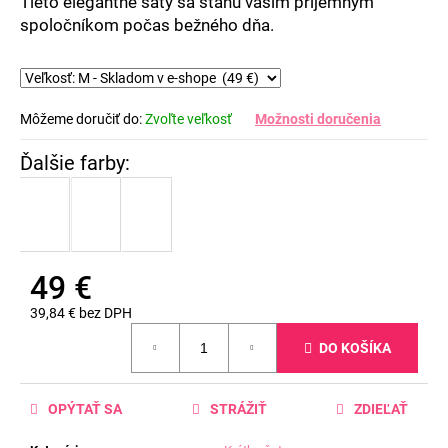
Tieto elegantné šaty sa stanú vašim príjemným
spoločníkom počas bežného dňa.
Môžeme doručiť do:
Zvoľte veľkosť
Možnosti doručenia
49 €
39,84 € bez DPH
Jednotková
DO KOŠÍKA
cena:
OPÝTAŤ SA
STRÁŽIŤ
ZDIEĽAŤ