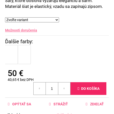
Šaty, ktoré doslova vyžarujú eleganciu a šarm.
Materiál šiat je elastický, vzadu sa zapínajú zipsom.
Možnosti doručenia
50 €
40,65 € bez DPH
Jednotková
DO KOŠÍKA
cena:
OPÝTAŤ SA
STRÁŽIŤ
ZDIEĽAŤ