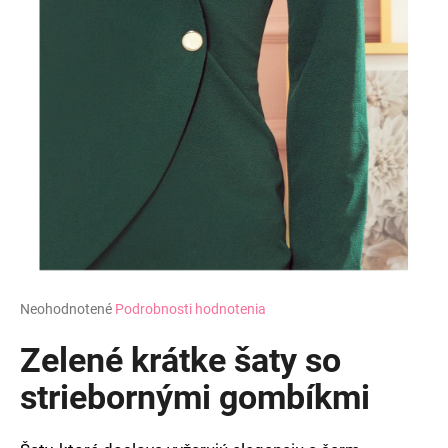
Priemerné
Neohodnotené
Podrobnosti hodnotenia
hodnotenie
produktu
Zelené krátke šaty so
je
0,0
striebornými gombíkmi
z
5
hviezdičiek.