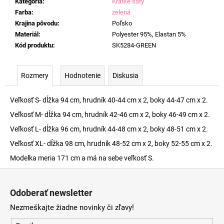
Kategória
:
Krátke šaty
Farba
:
zelená
Krajina pôvodu
:
Poľsko
Materiál
:
Polyester 95%, Elastan 5%
Kód produktu
:
SK5284-GREEN
Rozmery
Hodnotenie
Diskusia
Veľkosť S- dĺžka 94 cm, hrudník 40-44 cm x 2, boky 44-47 cm x 2.
Veľkosť M- dĺžka 94 cm, hrudník 42-46 cm x 2, boky 46-49 cm x 2.
Veľkosť L- dĺžka 96 cm, hrudník 44-48 cm x 2, boky 48-51 cm x 2.
Veľkosť XL- dĺžka 98 cm, hrudník 48-52 cm x 2, boky 52-55 cm x 2.
Modelka meria 171 cm a má na sebe veľkosť S.
Z
á
Odoberať newsletter
p
Nezmeškajte žiadne novinky či zľavy!
ä