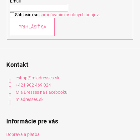
t
Email
i
Súhlasím so
spracúvaním osobných údajov
.
e
PRIHLÁSIŤ SA
Kontakt
eshop
@
miadresses.sk
+421 902 469 024
Mia Dresses na Facebooku
miadresses.sk
Informácie pre vás
Doprava a platba