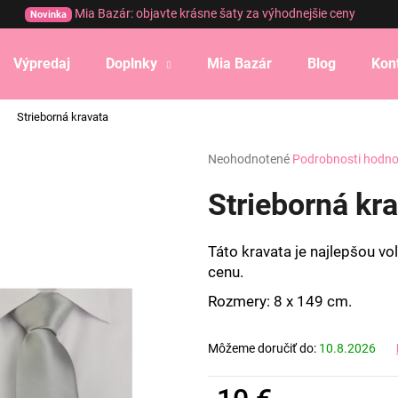
Mia Bazár: objavte krásne šaty za výhodnejšie ceny
Novinka
Výpredaj
Doplnky
Mia Bazár
Blog
Kon
Čo potrebujete nájsť?
Strieborná kravata
Priemerné
Neohodnotené
Podrobnosti hodno
HĽADAŤ
hodnotenie
produktu
Strieborná kr
je
0,0
Odporúčame
z
Táto kravata je najlepšou vo
5
cenu.
hviezdičiek.
Rozmery: 8 x 149 cm.
Môžeme doručiť do:
10.8.2026