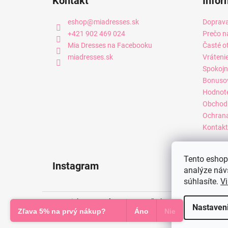
Kontakt
Infor
eshop
@
miadresses.sk
Doprava
+421 902 469 024
Prečo n
Mia Dresses na Facebooku
Časté o
miadresses.sk
Vráteni
Spokojn
Bonuso
Hodnot
Obchod
Ochrana
Kontakt
Tento eshop 
Instagram
analýze náv
súhlasíte.
Vi
Copyright 2026
Mia Dresses
. Všetky práva vyhradené.
Nastaven
Zľava 5% na prvý nákup?
Áno
Nie