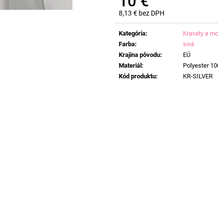
10 €
8,13 € bez DPH
Jednotková
cena:
Kategória
:
Kravaty a mo
Farba
:
sivá
Krajina pôvodu
:
EÚ
Materiál
:
Polyester 1
Kód produktu
:
KR-SILVER