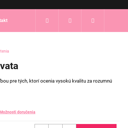
Hľadať
Prihlásenie
Nákupný
takt
košík
tenia
avata
ľbou pre tých, ktorí ocenia vysokú kvalitu za rozumnú
Možnosti doručenia