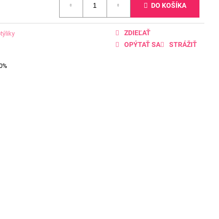
DO KOŠÍKA
ZDIEĽAŤ
týliky
OPÝTAŤ SA
STRÁŽIŤ
00%