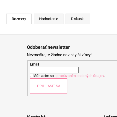
Rozmery
Hodnotenie
Diskusia
Z
á
Odoberať newsletter
p
Nezmeškajte žiadne novinky či zľavy!
ä
t
Email
i
Súhlasím so
spracúvaním osobných údajov
.
e
PRIHLÁSIŤ SA