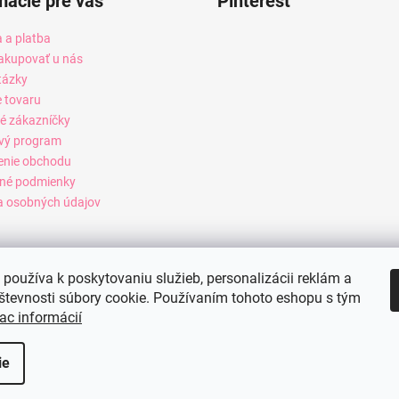
mácie pre vás
Pinterest
 a platba
akupovať u nás
tázky
e tovaru
é zákazníčky
vý program
enie obchodu
né podmienky
 osobných údajov
používa k poskytovaniu služieb, personalizácii reklám a
števnosti súbory cookie. Používaním tohoto eshopu s tým
ac informácií
ie