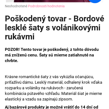
Priemerné
Neohodnotené
Podrobnosti hodnotenia
hodnotenie
produktu
Poškodený tovar - Bordové
je
0,0
lesklé šaty s volánikovými
z
rukávmi
5
hviezdičiek.
POZOR! Tento tovar je poškodený, z tohto dôvodu
má zníženú cenu. Šaty sú mierne zatiahnuté na
chrbte.
Krásne romantické šaty z vás vykúzlia očarujúcu,
príťažlivú dámu. Lesklý materiál, odhalený krok vďaka
rozparku a volániky na rukávoch - zaručená
kombinácia pútavého vzhľadu. Materiál šiat je mierne
elastický a vzadu sa zapínajú zipsom.
Aj bazárové produkty je možné vrátiť do 14 dní od