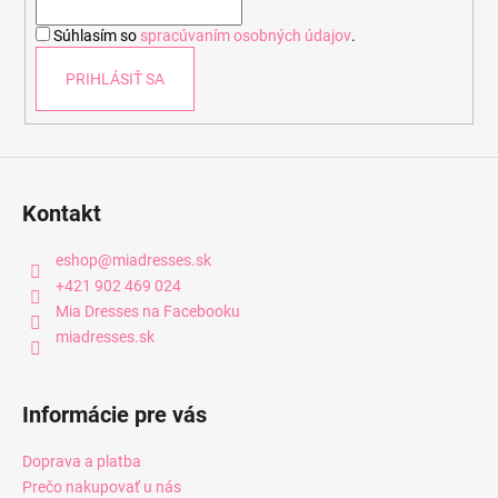
i
Súhlasím so
spracúvaním osobných údajov
.
e
PRIHLÁSIŤ SA
Kontakt
eshop
@
miadresses.sk
+421 902 469 024
Mia Dresses na Facebooku
miadresses.sk
Informácie pre vás
Doprava a platba
Prečo nakupovať u nás