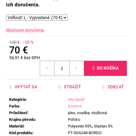
ich doručenia.
Možnosti doručenia
100 €
–30 %
70 €
56,91 € bez DPH
Jednotková
DO KOŠÍKA
cena:
OPÝTAŤ SA
STRÁŽIŤ
ZDIEĽAŤ
Kategória
:
Mia Bazár
Farba
:
bordová
Príležitosť
:
ples, svadba, stužková
Krajina pôvodu
:
Poľsko
Materiál
:
Polyester 95%, Elastan 5%
Kód produktu
:
PT-SD6248-BORDO