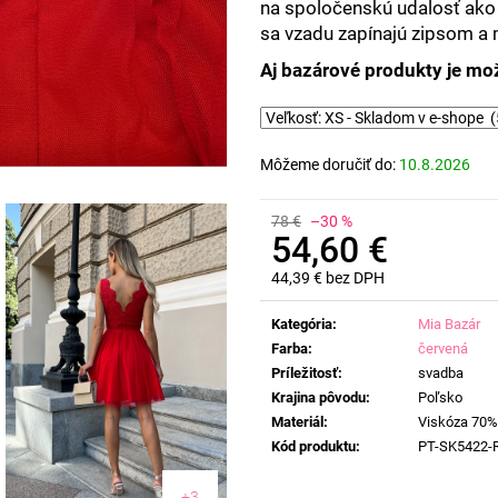
na spoločenskú udalosť ako 
sa vzadu zapínajú zipsom a ma
Aj bazárové produkty je mož
Môžeme doručiť do:
10.8.2026
78 €
–30 %
54,60 €
44,39 € bez DPH
Jednotková
cena:
Kategória
:
Mia Bazár
Farba
:
červená
Príležitosť
:
svadba
Krajina pôvodu
:
Poľsko
Materiál
:
Viskóza 70%
Kód produktu
:
PT-SK5422-
+3