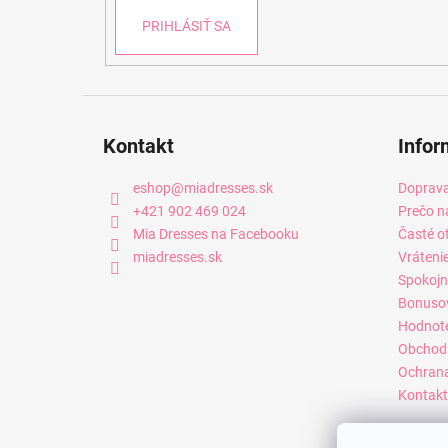
PRIHLÁSIŤ SA
Kontakt
Infor
eshop
@
miadresses.sk
Doprava
+421 902 469 024
Prečo n
Mia Dresses na Facebooku
Časté o
miadresses.sk
Vráteni
Spokojn
Bonuso
Hodnot
Obchod
Ochrana
Kontakt