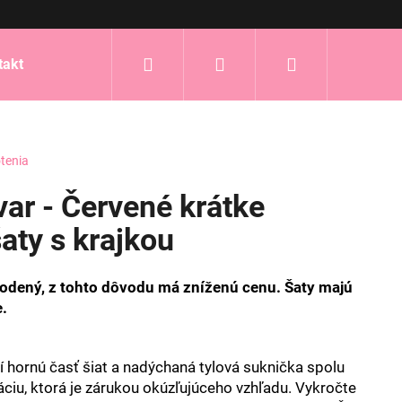
Hľadať
Prihlásenie
Nákupný
takt
košík
tenia
ar - Červené krátke
aty s krajkou
kodený, z tohto dôvodu má zníženú cenu.
Šaty majú
e.
í hornú časť šiat a nadýchaná tylová suknička spolu
ciu, ktorá je zárukou okúzľujúceho vzhľadu. Vykročte