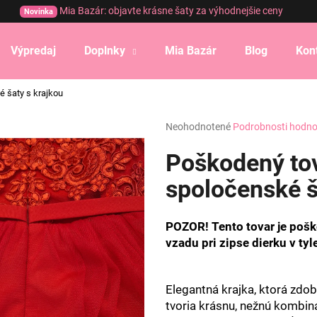
Mia Bazár: objavte krásne šaty za výhodnejšie ceny
Novinka
Výpredaj
Doplnky
Mia Bazár
Blog
Kon
Čo potrebujete nájsť?
é šaty s krajkou
Priemerné
Neohodnotené
Podrobnosti hodno
HĽADAŤ
hodnotenie
produktu
Poškodený tov
je
0,0
spoločenské š
Odporúčame
z
5
hviezdičiek.
POZOR! Tento tovar je poš
vzadu pri zipse dierku v tyl
Elegantná krajka, ktorá zdob
tvoria krásnu, nežnú kombiná