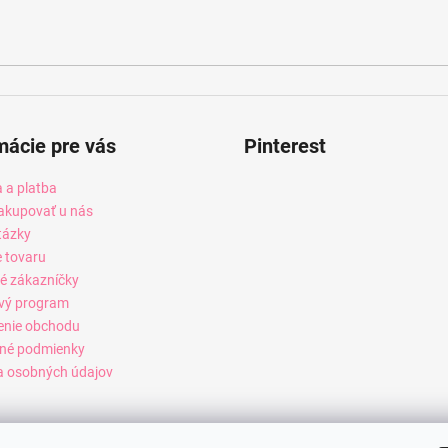
mácie pre vás
Pinterest
 a platba
akupovať u nás
tázky
e tovaru
é zákazníčky
vý program
enie obchodu
né podmienky
 osobných údajov