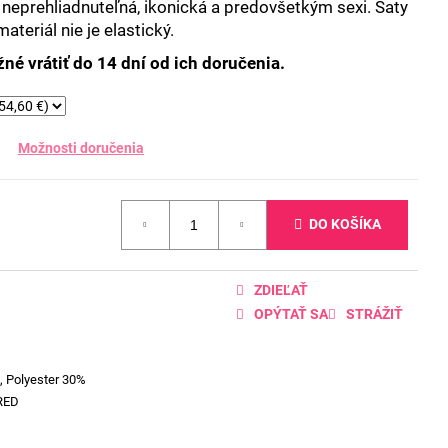
neprehliadnuteľná, ikonická a predovšetkým sexi. Šaty
teriál nie je elastický.
né vrátiť do 14 dní od ich doručenia.
Možnosti doručenia
DO KOŠÍKA
ZDIEĽAŤ
OPÝTAŤ SA
STRÁŽIŤ
, Polyester 30%
RED