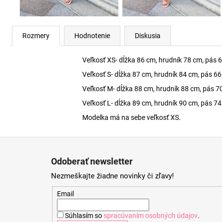
Rozmery
Hodnotenie
Diskusia
Veľkosť XS- dĺžka 86 cm, hrudník 78 cm, pás 
Veľkosť S- dĺžka 87 cm, hrudník 84 cm, pás 6
Veľkosť M- dĺžka 88 cm, hrudník 88 cm, pás 7
Veľkosť L- dĺžka 89 cm, hrudník 90 cm, pás 7
Modelka má na sebe veľkosť XS.
Z
á
Odoberať newsletter
p
Nezmeškajte žiadne novinky či zľavy!
ä
t
Email
i
Súhlasím so
spracúvaním osobných údajov
.
e