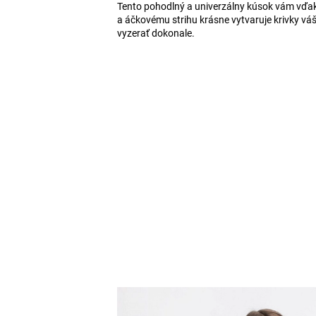
Tento pohodlný a univerzálny kúsok vám vď
a áčkovému strihu krásne vytvaruje krivky váš
vyzerať dokonale.