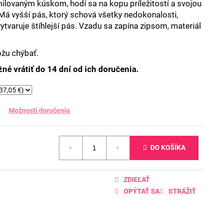
ilovaným kúskom, hodí sa na kopu príležitostí a svojou
Má vyšší pás, ktorý schová všetky nedokonalosti,
ytvaruje štíhlejší pás. Vzadu sa zapína zipsom, materiál
ôžu chýbať.
né vrátiť do 14 dní od ich doručenia.
Možnosti doručenia
DO KOŠÍKA
ZDIEĽAŤ
OPÝTAŤ SA
STRÁŽIŤ