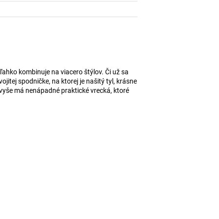
ľahko kombinuje na viacero štýlov. Či už sa
tej spodničke, na ktorej je našitý tyl, krásne
avyše má nenápadné praktické vrecká, ktoré