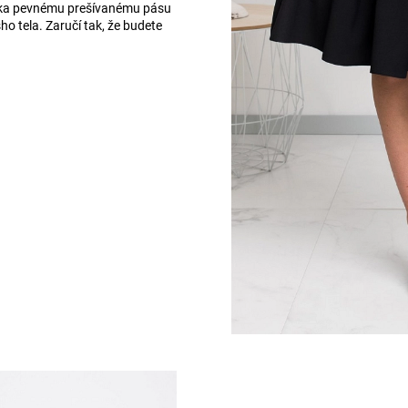
aka pevnému prešívanému pásu
ho tela. Zaručí tak, že budete