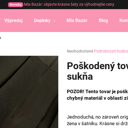
Mia Bazár: objavte krásne šaty za výhodnejšie ceny
Novinka
Výpredaj
Doplnky
Mia Bazár
Blog
Kon
Čo potrebujete nájsť?
a
Priemerné
Neohodnotené
Podrobnosti hodno
HĽADAŤ
hodnotenie
produktu
Poškodený tov
je
0,0
sukňa
Odporúčame
z
5
hviezdičiek.
POZOR! Tento tovar je poš
chybný materiál v oblasti z
Jednoduchá, no zároveň orig
žena v šatníku. Krásne si drží