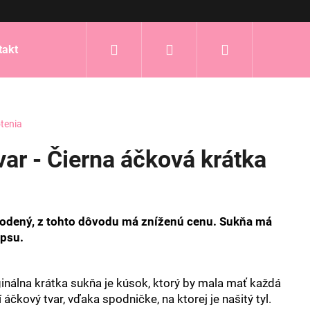
Hľadať
Prihlásenie
Nákupný
takt
košík
tenia
ar - Čierna áčková krátka
kodený, z tohto dôvodu má zníženú cenu. Sukňa má
ipsu.
inálna krátka sukňa je kúsok, ktorý by mala mať každá
 áčkový tvar, vďaka spodničke, na ktorej je našitý tyl.