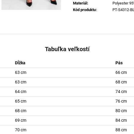
Materiál
:
Polyester 95
Kód produktu
:
PT-S4312-B
Tabuľka veľkostí
Dĺžka
Pás
63 cm
66 cm
63 cm
68 cm
64 cm
74 cm
65 cm
76 cm
68 cm
80 cm
69 cm
84 cm
70 cm
88 cm