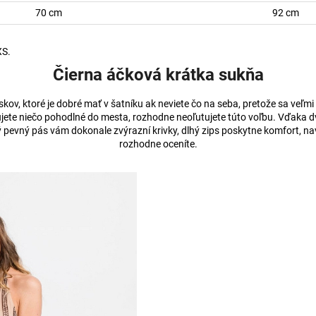
70 cm
92 cm
XS.
Čierna áčková krátka sukňa
kov, ktoré je dobré mať v šatníku ak neviete čo na seba, pretože sa veľmi 
ete niečo pohodlné do mesta, rozhodne neoľutujete túto voľbu. Vďaka dvoji
ý pevný pás vám dokonale zvýrazní krivky, dlhý zips poskytne komfort, n
rozhodne oceníte.