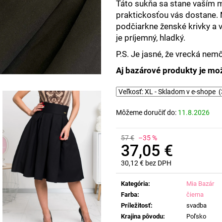
Táto sukňa sa stane vaším m
praktickosťou vás dostane. 
podčiarkne ženské krivky a v
je príjemný, hladký.
P.S. Je jasné, že vrecká nem
Aj bazárové produkty je mož
Môžeme doručiť do:
11.8.2026
57 €
–35 %
37,05 €
30,12 € bez DPH
Jednotková
cena:
Kategória
:
Mia Bazár
Farba
:
čierna
Príležitosť
:
svadba
Krajina pôvodu
:
Poľsko