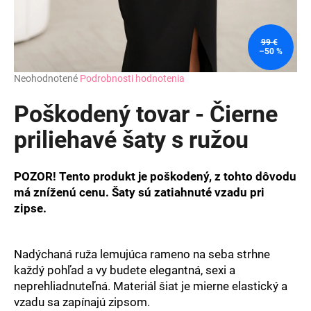
99 €
–50 %
Priemerné
Neohodnotené
Podrobnosti hodnotenia
hodnotenie
produktu
Poškodený tovar - Čierne
je
0,0
priliehavé šaty s ružou
z
5
hviezdičiek.
POZOR! Tento produkt je poškodený, z tohto dôvodu
má zníženú cenu. Šaty sú zatiahnuté vzadu pri
zipse.
Nadýchaná ruža lemujúca rameno na seba strhne
každý pohľad a vy budete elegantná, sexi a
neprehliadnuteľná. Materiál šiat je mierne elastický a
vzadu sa zapínajú zipsom.