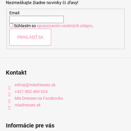
Nezmeškajte žiadne novinky či zľavy!
ä
t
Email
i
Súhlasím so
spracúvaním osobných údajov
.
e
PRIHLÁSIŤ SA
Kontakt
eshop
@
miadresses.sk
+421 902 469 024
Mia Dresses na Facebooku
miadresses.sk
Informácie pre vás