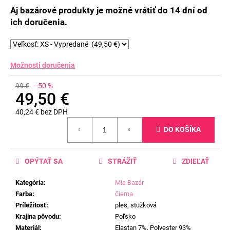
Aj bazárové produkty je možné vrátiť do 14 dní od
ich doručenia.
Možnosti doručenia
99 €
–50 %
49,50 €
40,24 € bez DPH
Jednotková
DO KOŠÍKA
cena:
OPÝTAŤ SA
STRÁŽIŤ
ZDIEĽAŤ
Kategória
:
Mia Bazár
Farba
:
čierna
Príležitosť
:
ples, stužková
Krajina pôvodu
:
Poľsko
Materiál
:
Elastan 7%, Polyester 93%