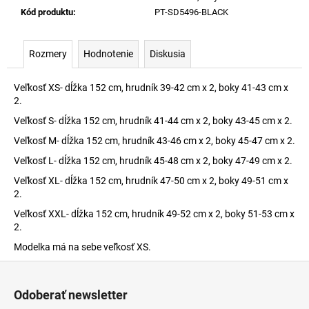
Kód produktu
:
PT-SD5496-BLACK
Rozmery
Hodnotenie
Diskusia
Veľkosť XS- dĺžka 152 cm, hrudník 39-42 cm x 2, boky 41-43 cm x
2.
Veľkosť S- dĺžka 152 cm, hrudník 41-44 cm x 2, boky 43-45 cm x 2.
Veľkosť M- dĺžka 152 cm, hrudník 43-46 cm x 2, boky 45-47 cm x 2.
Veľkosť L- dĺžka 152 cm, hrudník 45-48 cm x 2, boky 47-49 cm x 2.
Veľkosť XL- dĺžka 152 cm, hrudník 47-50 cm x 2, boky 49-51 cm x
2.
Veľkosť XXL- dĺžka 152 cm, hrudník 49-52 cm x 2, boky 51-53 cm x
2.
Modelka má na sebe veľkosť XS.
Z
á
Odoberať newsletter
p