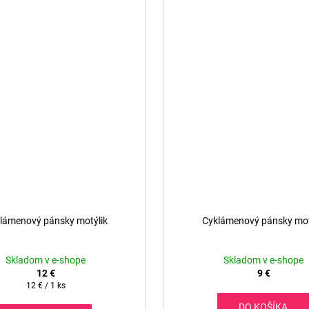
lámenový pánsky motýlik
Cyklámenový pánsky mot
Skladom v e-shope
Skladom v e-shope
12 €
9 €
Jednotková
12 € / 1 ks
cena:
DO KOŠÍKA