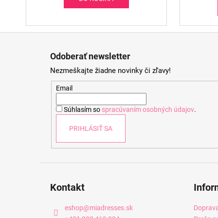
Z
á
Odoberať newsletter
p
Nezmeškajte žiadne novinky či zľavy!
ä
t
Email
i
Súhlasím so
spracúvaním osobných údajov
.
e
PRIHLÁSIŤ SA
Kontakt
Infor
eshop
@
miadresses.sk
Doprava