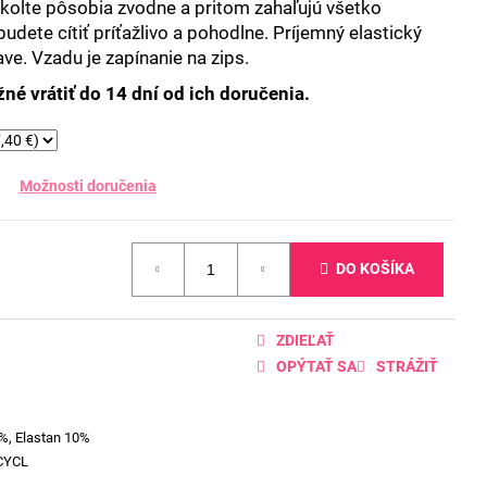
ekolte pôsobia zvodne a pritom zahaľujú všetko
udete cítiť príťažlivo a pohodlne. Príjemný elastický
ve. Vzadu je zapínanie na zips.
né vrátiť do 14 dní od ich doručenia.
Možnosti doručenia
DO KOŠÍKA
ZDIEĽAŤ
OPÝTAŤ SA
STRÁŽIŤ
%, Elastan 10%
CYCL