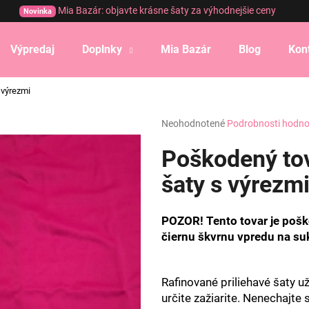
Mia Bazár: objavte krásne šaty za výhodnejšie ceny
Novinka
Výpredaj
Doplnky
Mia Bazár
Blog
Kon
Čo potrebujete nájsť?
 výrezmi
Priemerné
Neohodnotené
Podrobnosti hodno
HĽADAŤ
hodnotenie
produktu
Poškodený tov
je
0,0
šaty s výrezm
Odporúčame
z
5
hviezdičiek.
POZOR! Tento tovar je pošk
čiernu škvrnu vpredu na su
Rafinované priliehavé šaty u
určite zažiarite. Nenechajte 