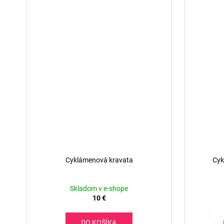
Cyklámenová kravata
Cyk
Skladom v e-shope
10 €
DO KOŠÍKA