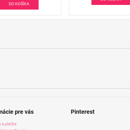
DO KOŠÍKA
mácie pre vás
Pinterest
 a platba