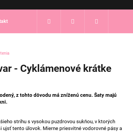
Hľadať
Prihlásenie
Nákupný
takt
košík
tenia
ar - Cyklámenové krátke
i
odený, z tohto dôvodu má zníženú cenu. Šaty majú
kni.
žšieho strihu s vysokou puzdrovou sukňou, v ktorých
si ujsť tento úlovok. Mierne priesvitné vodorovné pásy a