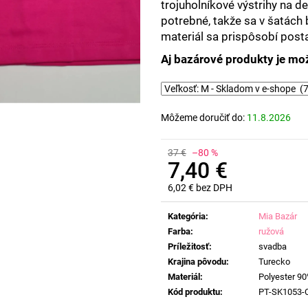
trojuholníkové výstrihy na d
potrebné, takže sa v šatách b
materiál sa prispôsobí posta
Aj bazárové produkty je mož
Môžeme doručiť do:
11.8.2026
37 €
–80 %
7,40 €
6,02 € bez DPH
Jednotková
cena:
Kategória
:
Mia Bazár
Farba
:
ružová
Príležitosť
:
svadba
Krajina pôvodu
:
Turecko
Materiál
:
Polyester 90
Kód produktu
:
PT-SK1053-