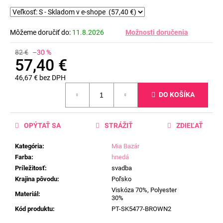
Môžeme doručiť do:
11.8.2026
Možnosti doručenia
82 €
–30 %
57,40 €
46,67 € bez DPH
Jednotková
DO KOŠÍKA
cena:
OPÝTAŤ SA
STRÁŽIŤ
ZDIEĽAŤ
Kategória
:
Mia Bazár
Farba
:
hnedá
Príležitosť
:
svadba
Krajina pôvodu
:
Poľsko
Viskóza 70%, Polyester
Materiál
:
30%
Kód produktu
:
PT-SK5477-BROWN2