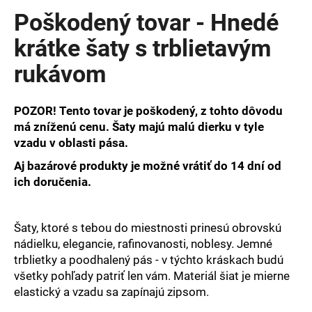
produktu
Poškodený tovar - Hnedé
je
0,0
krátke šaty s trblietavým
z
rukávom
5
hviezdičiek.
POZOR! Tento tovar je poškodený, z tohto dôvodu
má zníženú cenu. Šaty majú malú dierku v tyle
vzadu v oblasti pása.
Aj bazárové produkty je možné vrátiť do 14 dní od
ich doručenia.
Šaty, ktoré s tebou do miestnosti prinesú obrovskú
nádielku, elegancie, rafinovanosti, noblesy. Jemné
trblietky a poodhalený pás - v týchto kráskach budú
všetky pohľady patriť len vám. Materiál šiat je mierne
elastický a vzadu sa zapínajú zipsom.