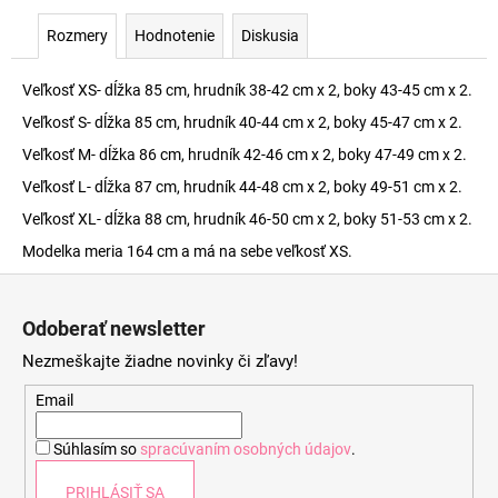
Rozmery
Hodnotenie
Diskusia
Veľkosť XS- dĺžka 85 cm, hrudník 38-42 cm x 2, boky 43-45 cm x 2.
Veľkosť S- dĺžka 85 cm, hrudník 40-44 cm x 2, boky 45-47 cm x 2.
Veľkosť M- dĺžka 86 cm, hrudník 42-46 cm x 2, boky 47-49 cm x 2.
Veľkosť L- dĺžka 87 cm, hrudník 44-48 cm x 2, boky 49-51 cm x 2.
Veľkosť XL- dĺžka 88 cm, hrudník 46-50 cm x 2, boky 51-53 cm x 2.
Modelka meria 164 cm a má na sebe veľkosť XS.
Z
á
Odoberať newsletter
p
Nezmeškajte žiadne novinky či zľavy!
ä
t
Email
i
Súhlasím so
spracúvaním osobných údajov
.
e
PRIHLÁSIŤ SA