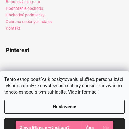
Bonusový program
Hodnotenie obchodu
Obchodné podmienky
Ochrana osobných údajov
Kontakt
Pinterest
Facebook
Tento eshop používa k poskytovaniu služieb, personalizácii
reklám a analýze návštevnosti súbory cookie. Používaním
tohoto eshopu s tým súhlasíte.
Viac informácií
Instagram
Nastavenie
Vytvoril Shoptet
Súhlasím
Copyright 2026
Mia Dresses
. Všetky práva vyhradené.
Zľava 5% na prvý nákup?
Áno
Nie