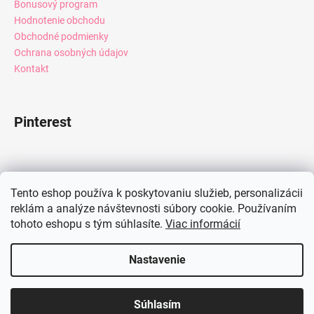
Bonusový program
Hodnotenie obchodu
Obchodné podmienky
Ochrana osobných údajov
Kontakt
Pinterest
Facebook
Tento eshop používa k poskytovaniu služieb, personalizácii
reklám a analýze návštevnosti súbory cookie. Používaním
tohoto eshopu s tým súhlasíte.
Viac informácií
Instagram
Nastavenie
Vytvoril Shoptet
Súhlasím
Copyright 2026
Mia Dresses
. Všetky práva vyhradené.