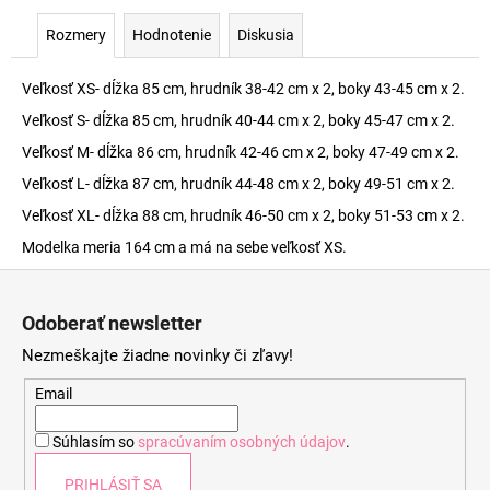
Rozmery
Hodnotenie
Diskusia
Veľkosť XS- dĺžka 85 cm, hrudník 38-42 cm x 2, boky 43-45 cm x 2.
Veľkosť S- dĺžka 85 cm, hrudník 40-44 cm x 2, boky 45-47 cm x 2.
Veľkosť M- dĺžka 86 cm, hrudník 42-46 cm x 2, boky 47-49 cm x 2.
Veľkosť L- dĺžka 87 cm, hrudník 44-48 cm x 2, boky 49-51 cm x 2.
Veľkosť XL- dĺžka 88 cm, hrudník 46-50 cm x 2, boky 51-53 cm x 2.
Modelka meria 164 cm a má na sebe veľkosť XS.
Z
á
Odoberať newsletter
p
Nezmeškajte žiadne novinky či zľavy!
ä
t
Email
i
Súhlasím so
spracúvaním osobných údajov
.
e
PRIHLÁSIŤ SA