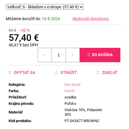
Môžeme doručiť do:
10.8.2026
Možnosti doručenia
82 €
–30 %
57,40 €
46,67 € bez DPH
Jednotková
DO KOŠÍKA
cena:
OPÝTAŤ SA
STRÁŽIŤ
ZDIEĽAŤ
Kategória
:
Mia Bazár
Farba
:
hnedá
Príležitosť
:
svadba
Krajina pôvodu
:
Poľsko
Viskóza 70%, Polyester
Materiál
:
30%
Kód produktu
:
PT-SK5477-BROWN2