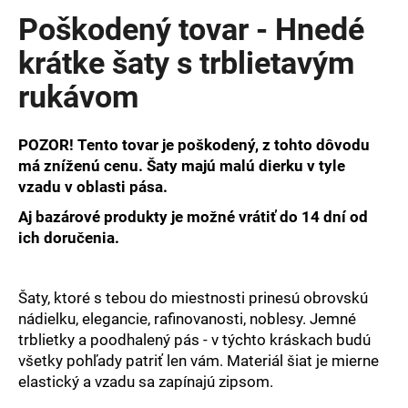
produktu
Poškodený tovar - Hnedé
je
0,0
krátke šaty s trblietavým
z
rukávom
5
hviezdičiek.
POZOR! Tento tovar je poškodený, z tohto dôvodu
má zníženú cenu. Šaty majú malú dierku v tyle
vzadu v oblasti pása.
Aj bazárové produkty je možné vrátiť do 14 dní od
ich doručenia.
Šaty, ktoré s tebou do miestnosti prinesú obrovskú
nádielku, elegancie, rafinovanosti, noblesy. Jemné
trblietky a poodhalený pás - v týchto kráskach budú
všetky pohľady patriť len vám. Materiál šiat je mierne
elastický a vzadu sa zapínajú zipsom.