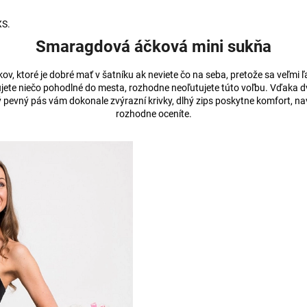
XS.
Smaragdová áčková mini sukňa
ov, ktoré je dobré mať v šatníku ak neviete čo na seba, pretože sa veľmi ľ
ete niečo pohodlné do mesta, rozhodne neoľutujete túto voľbu. Vďaka dvoji
ý pevný pás vám dokonale zvýrazní krivky, dlhý zips poskytne komfort, n
rozhodne oceníte.