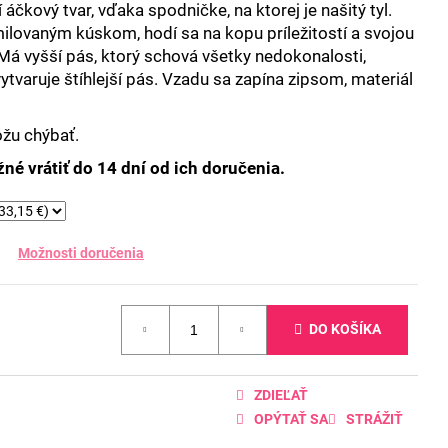
 áčkový tvar, vďaka spodničke, na ktorej je našitý tyl.
ilovaným kúskom, hodí sa na kopu príležitostí a svojou
Má vyšší pás, ktorý schová všetky nedokonalosti,
ytvaruje štíhlejší pás. Vzadu sa zapína zipsom, materiál
ôžu chýbať.
né vrátiť do 14 dní od ich doručenia.
Možnosti doručenia
DO KOŠÍKA
ZDIEĽAŤ
OPÝTAŤ SA
STRÁŽIŤ