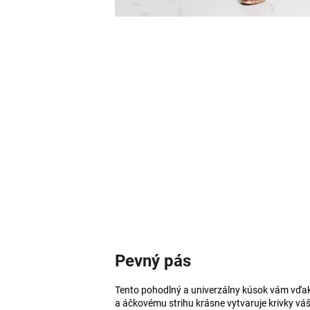
Pevný pás
Tento pohodlný a univerzálny kúsok vám vď
a áčkovému strihu krásne vytvaruje krivky váš