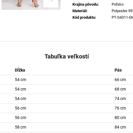
Krajina pôvodu
:
Poľsko
Materiál
:
Polyester 95
Kód produktu
:
PT-S4311-
Tabuľka veľkostí
Dĺžka
Pás
54 cm
66 cm
54 cm
68 cm
54 cm
74 cm
56 cm
76 cm
56 cm
80 cm
58 cm
84 cm