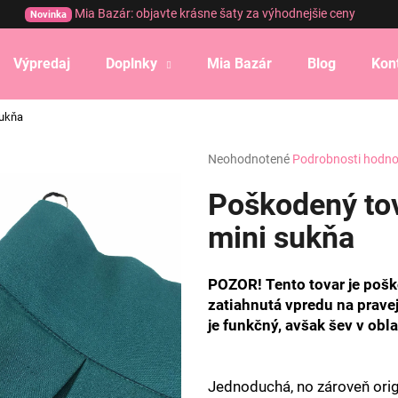
Mia Bazár: objavte krásne šaty za výhodnejšie ceny
Novinka
Výpredaj
Doplnky
Mia Bazár
Blog
Kon
Čo potrebujete nájsť?
sukňa
Priemerné
Neohodnotené
Podrobnosti hodno
HĽADAŤ
hodnotenie
produktu
Poškodený to
je
0,0
mini sukňa
Odporúčame
z
5
hviezdičiek.
POZOR! Tento tovar je pošk
zatiahnutá vpredu na pravej
je funkčný, avšak šev v obl
Jednoduchá, no zároveň orig