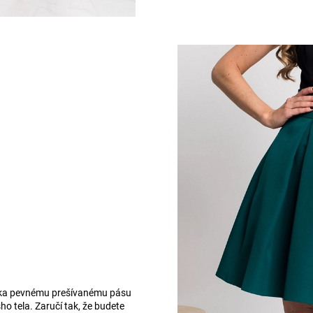
aka pevnému prešívanému pásu
ho tela. Zaručí tak, že budete