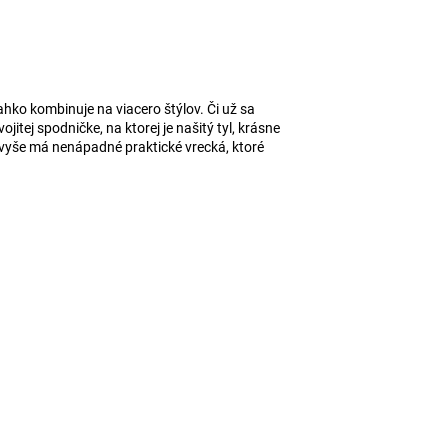
ahko kombinuje na viacero štýlov. Či už sa
tej spodničke, na ktorej je našitý tyl, krásne
avyše má nenápadné praktické vrecká, ktoré