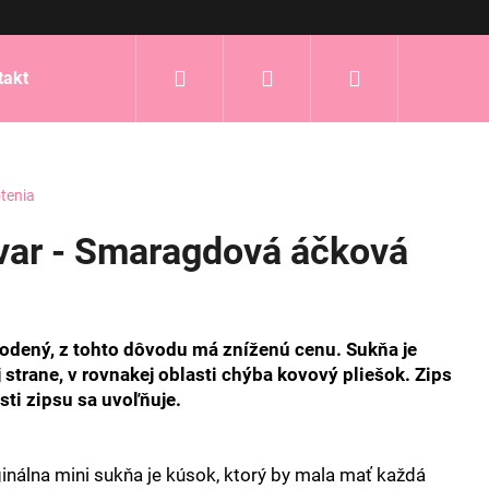
Hľadať
Prihlásenie
Nákupný
takt
košík
tenia
var - Smaragdová áčková
odený, z tohto dôvodu má zníženú cenu. Sukňa je
 strane, v rovnakej oblasti chýba kovový pliešok. Zips
asti zipsu sa uvoľňuje.
inálna mini sukňa je kúsok, ktorý by mala mať každá