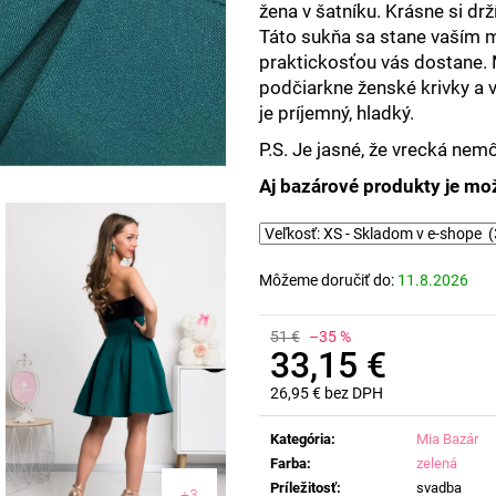
žena v šatníku. Krásne si drží
Táto sukňa sa stane vaším m
praktickosťou vás dostane. 
podčiarkne ženské krivky a v
je príjemný, hladký.
P.S. Je jasné, že vrecká nem
Aj bazárové produkty je mož
Môžeme doručiť do:
11.8.2026
51 €
–35 %
33,15 €
26,95 € bez DPH
Jednotková
cena:
Kategória
:
Mia Bazár
Farba
:
zelená
Príležitosť
:
svadba
+3