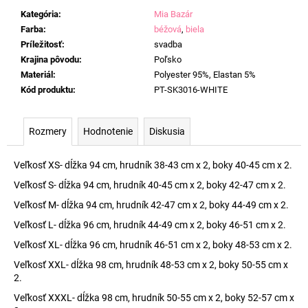
Kategória
:
Mia Bazár
Farba
:
béžová
,
biela
Príležitosť
:
svadba
Krajina pôvodu
:
Poľsko
Materiál
:
Polyester 95%, Elastan 5%
Kód produktu
:
PT-SK3016-WHITE
Rozmery
Hodnotenie
Diskusia
Veľkosť XS- dĺžka 94 cm, hrudník 38-43 cm x 2, boky 40-45 cm x 2.
Veľkosť S- dĺžka 94 cm, hrudník 40-45 cm x 2, boky 42-47 cm x 2.
Veľkosť M- dĺžka 94 cm, hrudník 42-47 cm x 2, boky 44-49 cm x 2.
Veľkosť L- dĺžka 96 cm, hrudník 44-49 cm x 2, boky 46-51 cm x 2.
Veľkosť XL- dĺžka 96 cm, hrudník 46-51 cm x 2, boky 48-53 cm x 2.
Veľkosť XXL- dĺžka 98 cm, hrudník 48-53 cm x 2, boky 50-55 cm x
2.
Veľkosť XXXL- dĺžka 98 cm, hrudník 50-55 cm x 2, boky 52-57 cm x