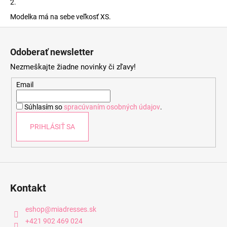
2.
Modelka má na sebe veľkosť XS.
Z
á
Odoberať newsletter
p
Nezmeškajte žiadne novinky či zľavy!
ä
t
Email
i
Súhlasím so
spracúvaním osobných údajov
.
e
PRIHLÁSIŤ SA
Kontakt
eshop
@
miadresses.sk
+421 902 469 024