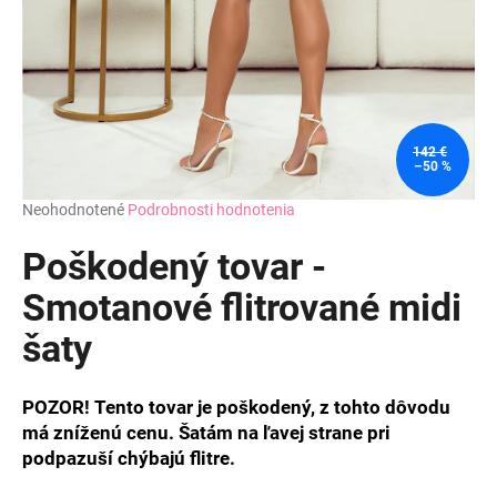
142 €
–50 %
Priemerné
Neohodnotené
Podrobnosti hodnotenia
hodnotenie
produktu
Poškodený tovar -
je
0,0
Smotanové flitrované midi
z
šaty
5
hviezdičiek.
POZOR! Tento tovar je poškodený, z tohto dôvodu
má zníženú cenu. Šatám na ľavej strane pri
podpazuší chýbajú flitre.