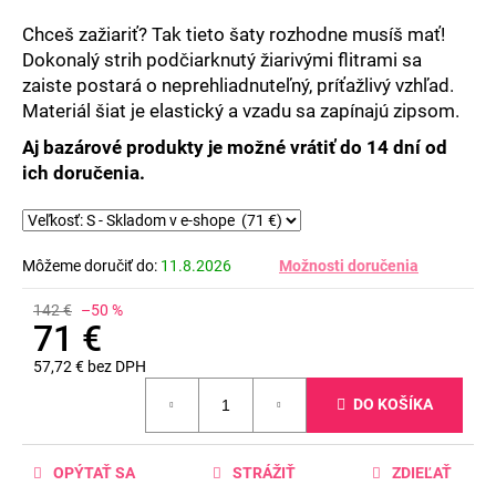
Chceš zažiariť? Tak tieto šaty rozhodne musíš mať!
Dokonalý strih podčiarknutý žiarivými flitrami sa
zaiste postará o neprehliadnuteľný, príťažlivý vzhľad.
Materiál šiat je elastický a vzadu sa zapínajú zipsom.
Aj bazárové produkty je možné vrátiť do 14 dní od
ich doručenia.
Môžeme doručiť do:
11.8.2026
Možnosti doručenia
142 €
–50 %
71 €
57,72 € bez DPH
Jednotková
DO KOŠÍKA
cena:
OPÝTAŤ SA
STRÁŽIŤ
ZDIEĽAŤ