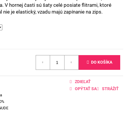
. V hornej časti sú šaty celé posiate flitrami, ktoré
 nie je elastický, vzadu majú zapínanie na zips.
DO KOŠÍKA
ZDIEĽAŤ
OPÝTAŤ SA
STRÁŽIŤ
ia
00%
NUDE