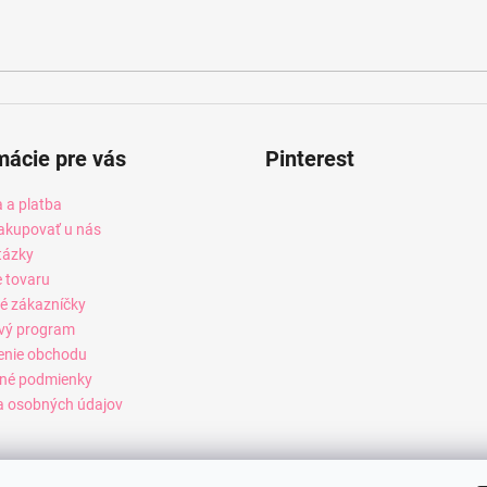
mácie pre vás
Pinterest
 a platba
akupovať u nás
tázky
e tovaru
é zákazníčky
vý program
enie obchodu
né podmienky
 osobných údajov