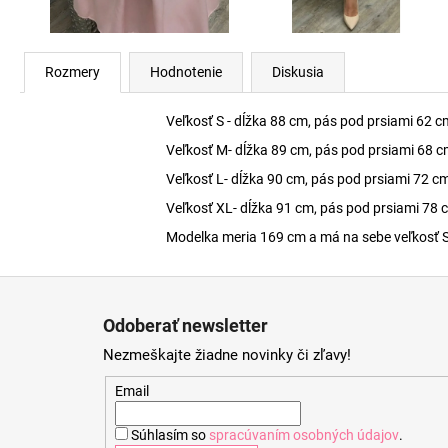
Rozmery
Hodnotenie
Diskusia
Veľkosť S - dĺžka 88 cm, pás pod prsiami 62 c
Veľkosť M- dĺžka 89 cm, pás pod prsiami 68 c
Veľkosť L- dĺžka 90 cm, pás pod prsiami 72 c
Veľkosť XL- dĺžka 91 cm, pás pod prsiami 78 
Modelka meria 169 cm a má na sebe veľkosť S
Z
á
Odoberať newsletter
p
Nezmeškajte žiadne novinky či zľavy!
ä
t
Email
i
Súhlasím so
spracúvaním osobných údajov
.
e