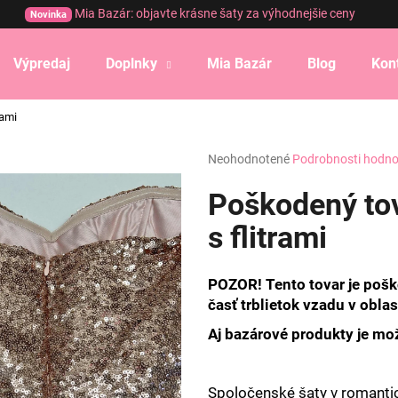
Mia Bazár: objavte krásne šaty za výhodnejšie ceny
Novinka
Výpredaj
Doplnky
Mia Bazár
Blog
Kon
Čo potrebujete nájsť?
rami
Priemerné
Neohodnotené
Podrobnosti hodno
HĽADAŤ
hodnotenie
produktu
Poškodený tov
je
0,0
s flitrami
Odporúčame
z
5
hviezdičiek.
POZOR! Tento tovar je poš
časť trblietok vzadu v oblas
Aj bazárové produkty je mož
Spoločenské šaty v romantic