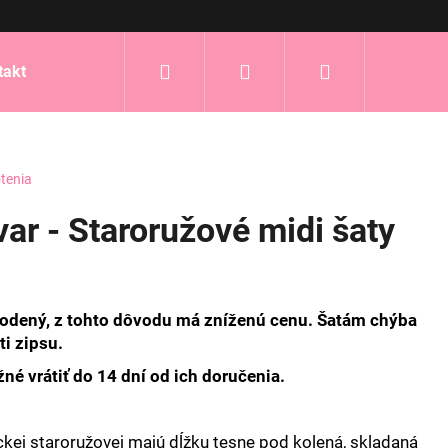
Hľadať
Prihlásenie
Nákupný
takt
košík
tenia
ar - Staroružové midi šaty
kodený, z tohto dôvodu má zníženú cenu.
Šatám chýba
ti zipsu.
né vrátiť do 14 dní od ich doručenia.
kej staroružovej majú dĺžku tesne pod kolená, skladaná