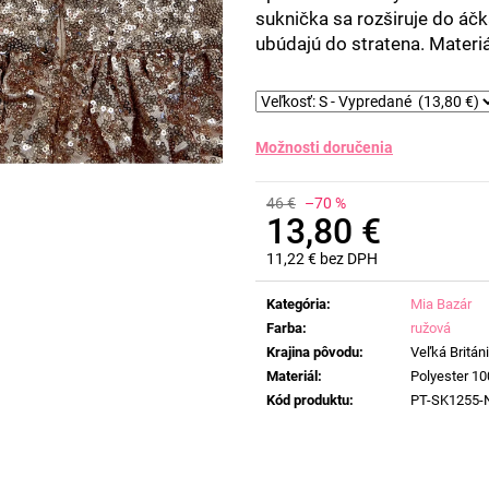
suknička sa rozširuje do áčka
ubúdajú do stratena. Materiál
Možnosti doručenia
46 €
–70 %
13,80 €
11,22 € bez DPH
Jednotková
cena:
Kategória
:
Mia Bazár
Farba
:
ružová
Krajina pôvodu
:
Veľká Britán
Materiál
:
Polyester 1
Kód produktu
:
PT-SK1255-