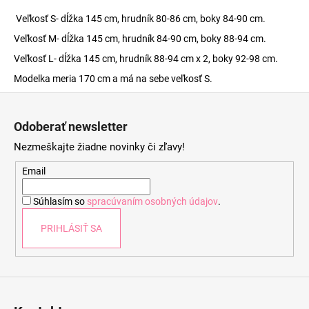
Veľkosť S- dĺžka 145 cm, hrudník 80-86 cm, boky 84-90 cm.
Veľkosť M- dĺžka 145 cm, hrudník 84-90 cm, boky 88-94 cm.
Veľkosť L- dĺžka 145 cm, hrudník 88-94 cm x 2, boky 92-98 cm.
Modelka meria 170 cm a má na sebe veľkosť S.
Z
á
Odoberať newsletter
p
Nezmeškajte žiadne novinky či zľavy!
ä
t
Email
i
Súhlasím so
spracúvaním osobných údajov
.
e
PRIHLÁSIŤ SA