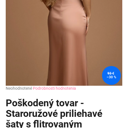
93 €
–30 %
Priemerné
Neohodnotené
Podrobnosti hodnotenia
hodnotenie
produktu
Poškodený tovar -
je
0,0
Staroružové priliehavé
z
šaty s flitrovaným
5
hviezdičiek.