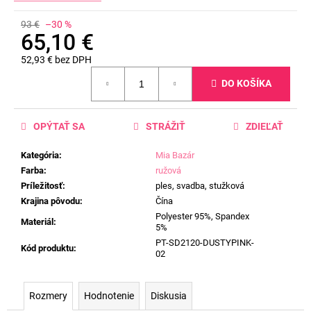
93 €
–30 %
65,10 €
52,93 € bez DPH
Jednotková
DO KOŠÍKA
cena:
OPÝTAŤ SA
STRÁŽIŤ
ZDIEĽAŤ
Kategória
:
Mia Bazár
Farba
:
ružová
Príležitosť
:
ples, svadba, stužková
Krajina pôvodu
:
Čína
Polyester 95%, Spandex
Materiál
:
5%
PT-SD2120-DUSTYPINK-
Kód produktu
:
02
Rozmery
Hodnotenie
Diskusia