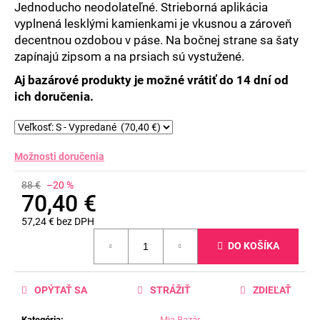
Jednoducho neodolateľné. Strieborná aplikácia
vyplnená lesklými kamienkami je vkusnou a zároveň
decentnou ozdobou v páse. Na bočnej strane sa šaty
zapínajú zipsom a na prsiach sú vystužené.
Aj bazárové produkty je možné vrátiť do 14 dní od
ich doručenia.
Možnosti doručenia
88 €
–20 %
70,40 €
57,24 € bez DPH
Jednotková
DO KOŠÍKA
cena:
OPÝTAŤ SA
STRÁŽIŤ
ZDIEĽAŤ
Kategória
:
Mia Bazár