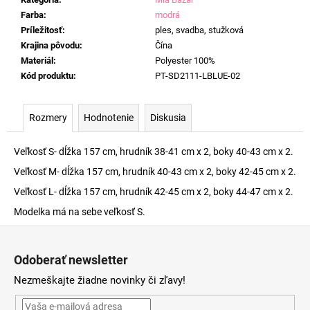
Farba
:
modrá
Príležitosť
:
ples, svadba, stužková
Krajina pôvodu
:
Čína
Materiál
:
Polyester 100%
Kód produktu
:
PT-SD2111-LBLUE-02
Rozmery
Hodnotenie
Diskusia
Veľkosť S- dĺžka 157 cm, hrudník 38-41 cm x 2, boky 40-43 cm x 2.
Veľkosť M- dĺžka 157 cm, hrudník 40-43 cm x 2, boky 42-45 cm x 2.
Veľkosť L- dĺžka 157 cm, hrudník 42-45 cm x 2, boky 44-47 cm x 2.
Modelka má na sebe veľkosť S.
Z
á
Odoberať newsletter
p
Nezmeškajte žiadne novinky či zľavy!
ä
t