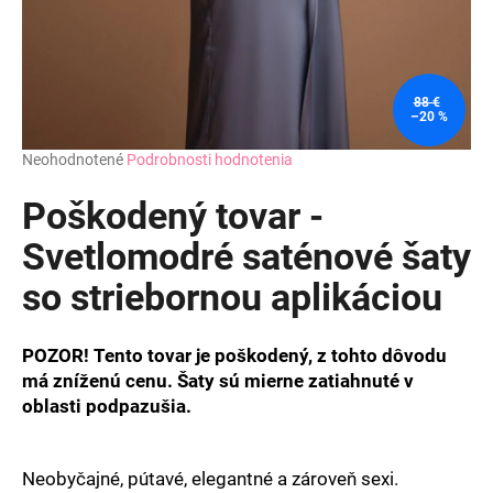
88 €
–20 %
Priemerné
Neohodnotené
Podrobnosti hodnotenia
hodnotenie
produktu
Poškodený tovar -
je
0,0
Svetlomodré saténové šaty
z
so striebornou aplikáciou
5
hviezdičiek.
POZOR! Tento tovar je poškodený, z tohto dôvodu
má zníženú cenu. Šaty sú mierne zatiahnuté v
oblasti podpazušia.
Neobyčajné, pútavé, elegantné a zároveň sexi.