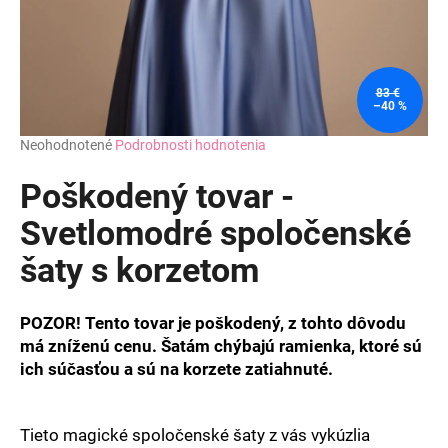
83 €
–40 %
Priemerné
Neohodnotené
Podrobnosti hodnotenia
hodnotenie
produktu
Poškodený tovar -
je
0,0
Svetlomodré spoločenské
z
šaty s korzetom
5
hviezdičiek.
POZOR! Tento tovar je poškodený, z tohto dôvodu
má zníženú cenu. Šatám chýbajú ramienka, ktoré sú
ich súčasťou a sú na korzete zatiahnuté.
Tieto magické spoločenské šaty z vás vykúzlia