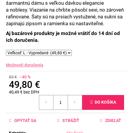
šarmantnú dámu s veľkou dávkou elegancie
a noblesy. Viazanie na chrbte pôsobí sexi, no zároveň
rafinovane. Šaty sú na prsiach vystužené, na sukni sa
zapínajú zipsom a ramienka sú nastaviteľné.
Aj bazárové produkty je možné vrátiť do 14 dní od
ich doručenia.
Možnosti doručenia
83 €
–40 %
49,80 €
40,49 € bez DPH
Jednotková
DO KOŠÍKA
cena:
OPÝTAŤ SA
STRÁŽIŤ
ZDIEĽAŤ
Kategória
:
Mia Bazár