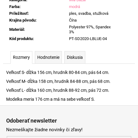
Farba
:
modrá
Príležitosť
:
ples, svadba, stužková
Krajina pôvodu
:
Čína
Polyester 97%, Spandex
Materiál
:
3%
Kód produktu
:
PT-SD2020-LBLUE-04
Rozmery
Hodnotenie
Diskusia
Veľkosť S- dĺžka 156 cm, hrudník 80-84 cm, pás 64 cm.
Veľkosť M- dĺžka 158 cm, hrudník 84-88 cm, pás 68 cm.
Veľkosť L- dĺžka 160 cm, hrudník 88-92 cm, pás 72 cm.
Modelka meria 176 cm a má na sebe veľkosť S.
Z
á
Odoberať newsletter
p
Nezmeškajte žiadne novinky či zľavy!
ä