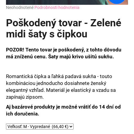
Priemerné
Neohodnotené
Podrobnosti hodnotenia
hodnotenie
produktu
Poškodený tovar - Zelené
je
0,0
midi šaty s čipkou
z
5
hviezdičiek.
POZOR! Tento tovar je poškodený, z tohto dôvodu
má zníženú cenu. Šaty majú krivo ušitú sukňu.
Romantická čipka a ľahká padavá sukňa - touto
kombináciou jednoducho dosiahnete ženský
elegantný vzhľad. Materiál je elastický a vzadu sa
zapínajú zipsom.
Aj bazárové produkty je možné vrátiť do 14 dní od
ich doručenia.