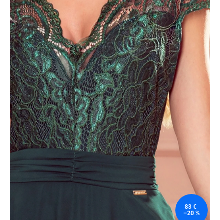
83 €
–20 %