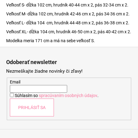
Veľkosť S- dĺžka 102 cm, hrudník 40-44 cm x 2, pás 32-34 cm x 2.
Veľkosť M- dĺžka 102 cm, hrudník 42-46 cm x 2, pás 34-36 cm x 2.
Veľkosť L- dĺžka 104 cm, hrudník 44-48 cm x 2, pás 36-38 cm x 2.
Veľkosť XL- dĺžka 104 cm, hrudník 46-50 cm x 2, pás 40-42 cm x 2.
Modelka meria 171 cm a má na sebe veľkosť S.
Z
á
Odoberať newsletter
p
Nezmeškajte žiadne novinky či zľavy!
ä
t
Email
i
Súhlasím so
spracúvaním osobných údajov
.
e
PRIHLÁSIŤ SA