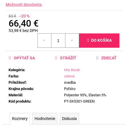
Možnosti doručenia
83 €
–20 %
66,40 €
53,98 € bez DPH
Jednotková
DO KOŠÍKA
cena:
OPÝTAŤ SA
STRÁŽIŤ
ZDIEĽAŤ
Kategória
:
Mia Bazár
Farba
:
zelená
Príležitosť
:
svadba
Krajina pôvodu
:
Poľsko
Materiál
:
Polyester 95%, Elastan 5%
Kód produktu
:
PT-SK5301-GREEN
Rozmery
Hodnotenie
Diskusia