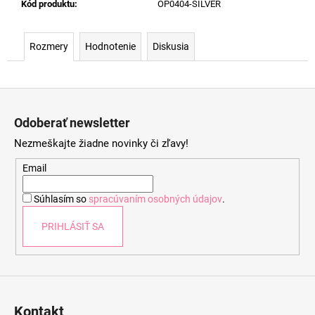
Kód produktu
:
OP0404-SILVER
Rozmery
Hodnotenie
Diskusia
Z
á
Odoberať newsletter
p
Nezmeškajte žiadne novinky či zľavy!
ä
t
Email
i
Súhlasím so
spracúvaním osobných údajov
.
e
PRIHLÁSIŤ SA
Kontakt