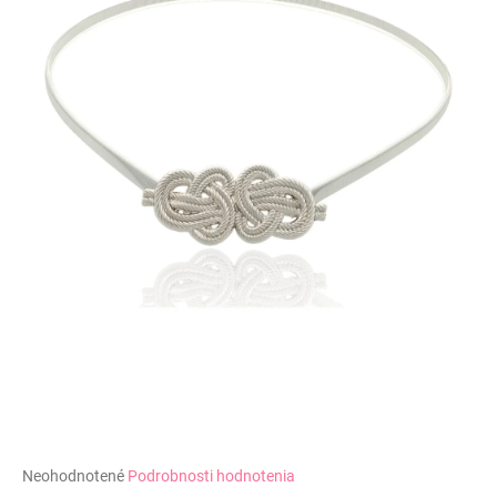
č
a
m
e
Priemerné
Neohodnotené
Podrobnosti hodnotenia
hodnotenie