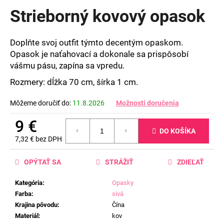
produktu
Strieborný kovový opasok
je
0,0
z
Doplňte svoj outfit týmto decentým opaskom.
5
Opasok je naťahovací a dokonale sa prispôsobí
hviezdičiek.
vášmu pásu, zapína sa vpredu.
Rozmery: dĺžka
70 cm,
šírka 1 cm.
Môžeme doručiť do:
11.8.2026
Možnosti doručenia
9 €
DO KOŠÍKA
7,32 € bez DPH
Jednotková
cena:
OPÝTAŤ SA
STRÁŽIŤ
ZDIEĽAŤ
Kategória
:
Opasky
Farba
:
sivá
Krajina pôvodu
:
Čína
Materiál
:
kov