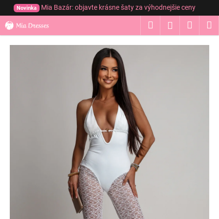
K
Prejsť
Mia Bazár: objavte krásne šaty za výhodnejšie ceny
Novinka
na
o
obsah
Hľadať
Nákup
M
Prihláseni
Späť
Späť
š
í
košík
Č
k
o
p
o
t
r
e
b
u
j
e
t
e
n