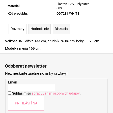
Elastan 12%, Polyester
Materiál
:
88%
Kód produktu
:
OD7281-WHITE
Rozmery
Hodnotenie
Diskusia
Veľkosť UNI- dĺžka 144 cm, hrudník 76-86 cm, boky 80-90 cm.
Modelka meria 169 cm.
Z
á
Odoberať newsletter
p
Nezmeškajte žiadne novinky či zľavy!
ä
t
Email
i
Súhlasím so
spracúvaním osobných údajov
.
e
PRIHLÁSIŤ SA