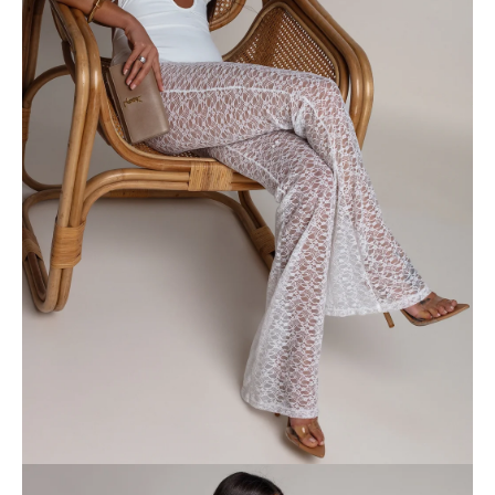
č
a
m
e