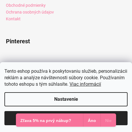
Obchodné podmienky
Ochrana osobných údajov
Kontakt
Pinterest
Facebook
Tento eshop používa k poskytovaniu služieb, personalizácii
reklám a analýze návštevnosti súbory cookie. Používaním
tohoto eshopu s tým súhlasíte.
Viac informácií
Instagram
Nastavenie
Vytvoril Shoptet
Súhlasím
Copyright 2026
Mia Dresses
. Všetky práva vyhradené.
Zľava 5% na prvý nákup?
Áno
Nie