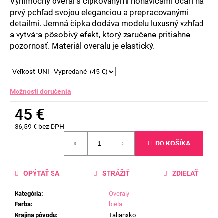
Výnimočný overal s čipkovanými nohavicami očarí na
prvý pohľad svojou eleganciou a prepracovanými
detailmi. Jemná čipka dodáva modelu luxusný vzhľad
a vytvára pôsobivý efekt, ktorý zaručene pritiahne
pozornosť. Materiál overalu je elastický.
Možnosti doručenia
45 €
36,59 € bez DPH
Jednotková
DO KOŠÍKA
cena:
OPÝTAŤ SA
STRÁŽIŤ
ZDIEĽAŤ
Kategória
:
Overaly
Farba
:
biela
Krajina pôvodu
:
Taliansko