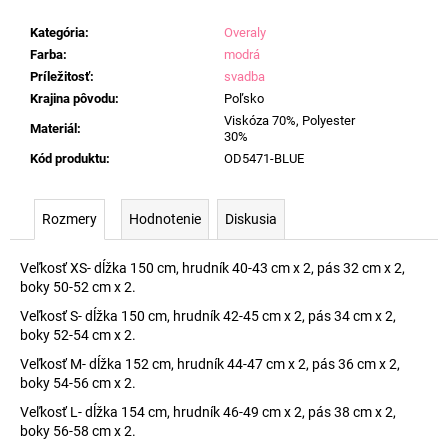
Kategória
:
Overaly
Farba
:
modrá
Príležitosť
:
svadba
Krajina pôvodu
:
Poľsko
Viskóza 70%, Polyester
Materiál
:
30%
Kód produktu
:
OD5471-BLUE
Rozmery
Hodnotenie
Diskusia
Veľkosť XS- dĺžka 150 cm, hrudník 40-43 cm x 2, pás 32 cm x 2,
boky 50-52 cm x 2.
Veľkosť S- dĺžka 150 cm, hrudník 42-45 cm x 2, pás 34 cm x 2,
boky 52-54 cm x 2.
Veľkosť M- dĺžka 152 cm, hrudník 44-47 cm x 2, pás 36 cm x 2,
boky 54-56 cm x 2.
Veľkosť L- dĺžka 154 cm, hrudník 46-49 cm x 2, pás 38 cm x 2,
boky 56-58 cm x 2.