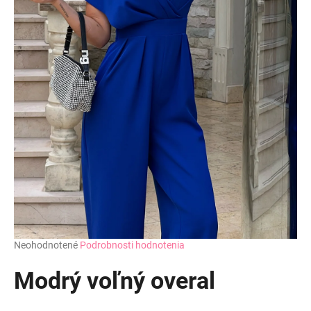
Priemerné
Neohodnotené
Podrobnosti hodnotenia
hodnotenie
produktu
Modrý voľný overal
je
0,0
z