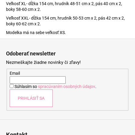
Veľkosť XL- dĺžka 154 cm, hrudník 48-51 cm x 2, pás 40 cm x 2,
boky 58-60 cm x 2.
Veľkosť XXL- dĺžka 154 cm, hrudník 50-53 cm x 2, pás 42 cm x 2,
boky 60-62 cm x 2.
Modelka má na sebe veľkosť XS.
Z
á
Odoberať newsletter
p
Nezmeškajte žiadne novinky či zľavy!
ä
t
Email
i
Súhlasím so
spracúvaním osobných údajov
.
e
PRIHLÁSIŤ SA
Kontakt