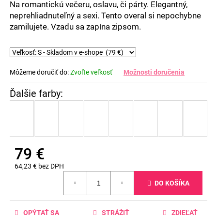
Na romantickú večeru, oslavu, či párty. Elegantný,
5
neprehliadnuteľný a sexi. Tento overal si nepochybne
hviezdičiek.
zamilujete. Vzadu sa zapína zipsom.
Môžeme doručiť do:
Zvoľte veľkosť
Možnosti doručenia
79 €
64,23 € bez DPH
Jednotková
DO KOŠÍKA
cena:
OPÝTAŤ SA
STRÁŽIŤ
ZDIEĽAŤ