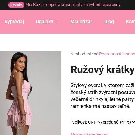
Mia Bazár: objavte krásne šaty za výhodnejšie ceny
Novinka
Výpredaj
Doplnky
Mia Bazár
Blog
Kon
Čo potrebujete nájsť?
Priemerné
Neohodnotené
Podrobnosti hodno
HĽADAŤ
hodnotenie
produktu
Ružový krátky
je
0,0
Odporúčame
z
Štýlový overal, v ktorom zaži
5
ženský strih zvýrazní postavu
hviezdičiek.
večerné drinky aj letné párty.
ramienka má nastaviteľné.
Možnosti doručenia