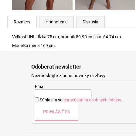
Rozmery
Hodnotenie
Diskusia
Veľkosť UNI- dĺžka 75 cm, hrudník 80-90 cm, pás 64-74 cm.
Modelka meria 169 cm.
Z
á
Odoberať newsletter
p
Nezmeškajte žiadne novinky či zľavy!
ä
t
Email
i
Súhlasím so
spracúvaním osobných údajov
.
e
PRIHLÁSIŤ SA