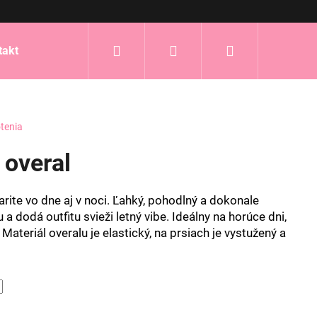
Hľadať
Prihlásenie
Nákupný
takt
košík
tenia
 overal
arite vo dne aj v noci. Ľahký, pohodlný a dokonale
 a dodá outfitu svieži letný vibe. Ideálny na horúce dni,
 Materiál overalu je elastický, na prsiach je vystužený a