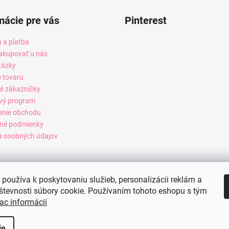
mácie pre vás
Pinterest
 a platba
akupovať u nás
tázky
e tovaru
é zákazníčky
vý program
enie obchodu
né podmienky
 osobných údajov
používa k poskytovaniu služieb, personalizácii reklám a
števnosti súbory cookie. Používaním tohoto eshopu s tým
ac informácií
ie