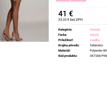
41 €
33,33 € bez DPH
Jednotková
cena:
Kategória
:
Overaly
Farba
:
ružová
Príležitosť
:
svadba
Krajina pôvodu
:
Taliansko
Materiál
:
Polyester 80
Kód produktu
:
OK7268-PIN