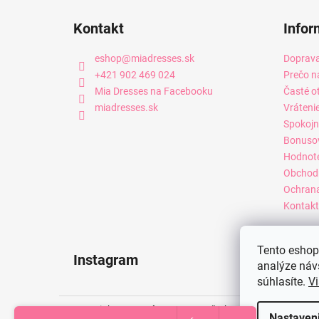
Kontakt
Infor
eshop
@
miadresses.sk
Doprava
+421 902 469 024
Prečo n
Mia Dresses na Facebooku
Časté o
miadresses.sk
Vráteni
Spokojn
Bonuso
Hodnot
Obchod
Ochrana
Kontakt
Tento eshop 
Instagram
analýze náv
súhlasíte.
Vi
Copyright 2026
Mia Dresses
. Všetky práva vyhradené.
Nastaven