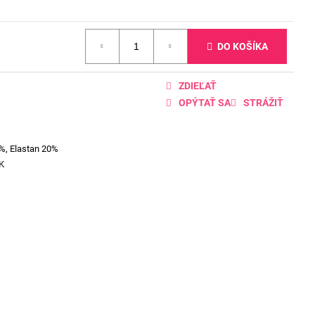
DO KOŠÍKA
ZDIEĽAŤ
OPÝTAŤ SA
STRÁŽIŤ
%, Elastan 20%
K