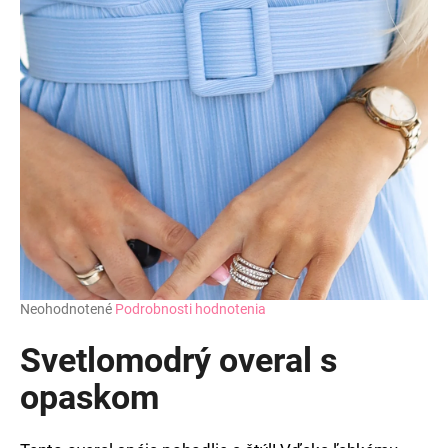
Priemerné
Neohodnotené
Podrobnosti hodnotenia
hodnotenie
produktu
Svetlomodrý overal s
je
0,0
opaskom
z
5
hviezdičiek.