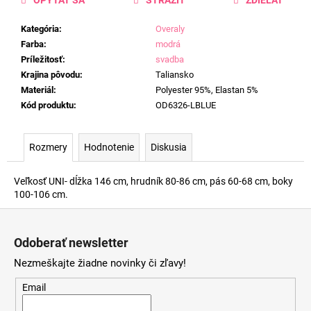
Kategória
:
Overaly
Farba
:
modrá
Príležitosť
:
svadba
Krajina pôvodu
:
Taliansko
Materiál
:
Polyester 95%, Elastan 5%
Kód produktu
:
OD6326-LBLUE
Rozmery
Hodnotenie
Diskusia
Veľkosť UNI- dĺžka 146 cm, hrudník 80-86 cm, pás 60-68 cm, boky
100-106 cm.
Z
á
Odoberať newsletter
p
Nezmeškajte žiadne novinky či zľavy!
ä
t
Email
i