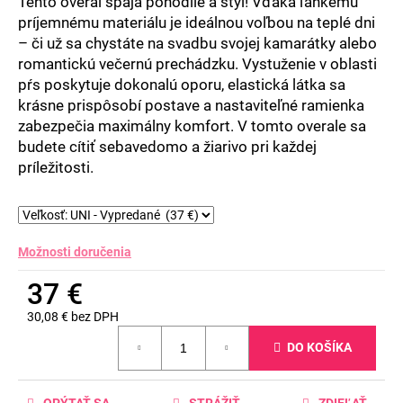
Tento overal spája pohodlie a štýl! Vďaka ľahkému
príjemnému materiálu je ideálnou voľbou na teplé dni
– či už sa chystáte na svadbu svojej kamarátky alebo
romantickú večernú prechádzku. Vystuženie v oblasti
pŕs poskytuje dokonalú oporu, elastická látka sa
krásne prispôsobí postave a nastaviteľné ramienka
zabezpečia maximálny komfort. V tomto overale sa
budete cítiť sebavedomo a žiarivo pri každej
príležitosti.
Možnosti doručenia
37 €
30,08 € bez DPH
Jednotková
DO KOŠÍKA
cena:
OPÝTAŤ SA
STRÁŽIŤ
ZDIEĽAŤ