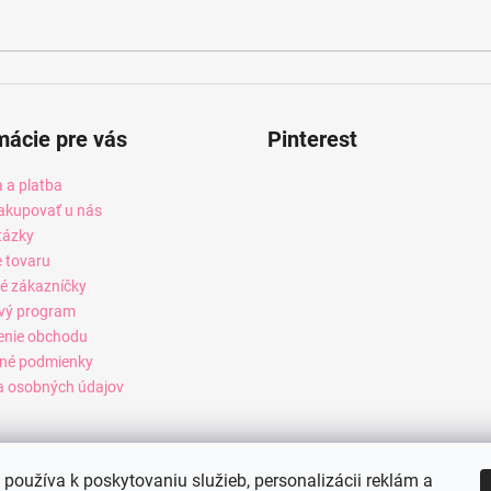
mácie pre vás
Pinterest
 a platba
akupovať u nás
tázky
e tovaru
é zákazníčky
vý program
enie obchodu
né podmienky
 osobných údajov
používa k poskytovaniu služieb, personalizácii reklám a