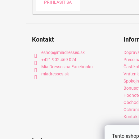
PRIHLÁSIŤ SA
Kontakt
Infor
eshop
@
miadresses.sk
Doprava
+421 902 469 024
Prečo n
Mia Dresses na Facebooku
Časté o
miadresses.sk
Vráteni
Spokojn
Bonuso
Hodnot
Obchod
Ochrana
Kontakt
Tento eshop 