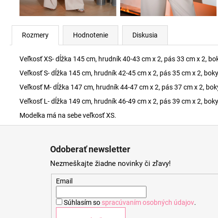
Rozmery
Hodnotenie
Diskusia
Veľkosť XS- dĺžka 145 cm, hrudník 40-43 cm x 2, pás 33 cm x 2, bo
Veľkosť S- dĺžka 145 cm, hrudník 42-45 cm x 2, pás 35 cm x 2, bok
Veľkosť M- dĺžka 147 cm, hrudník 44-47 cm x 2, pás 37 cm x 2, bok
Veľkosť L- dĺžka 149 cm, hrudník 46-49 cm x 2, pás 39 cm x 2, bok
Modelka má na sebe veľkosť XS.
Z
á
Odoberať newsletter
p
Nezmeškajte žiadne novinky či zľavy!
ä
t
Email
i
Súhlasím so
spracúvaním osobných údajov
.
e