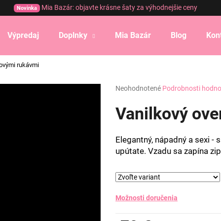
Mia Bazár: objavte krásne šaty za výhodnejšie ceny
Novinka
Výpredaj
Doplnky
Mia Bazár
Blog
Kon
Čo potrebujete nájsť?
novými rukávmi
Priemerné
Neohodnotené
Podrobnosti hodno
HĽADAŤ
hodnotenie
produktu
Vanilkový ove
je
0,0
Odporúčame
z
Elegantný, nápadný a sexi -
5
upútate. Vzadu sa zapína zi
hviezdičiek.
Možnosti doručenia