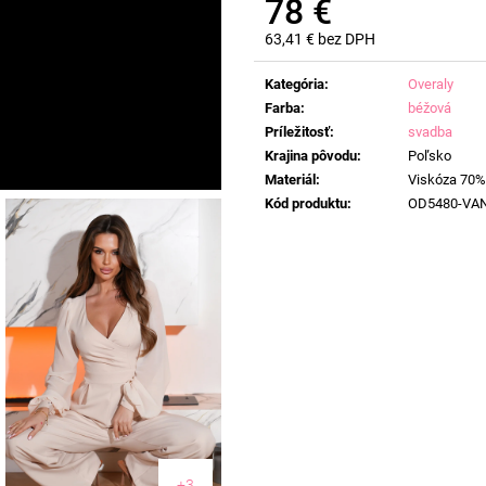
78 €
63,41 € bez DPH
Jednotková
cena:
Kategória
:
Overaly
Farba
:
béžová
Príležitosť
:
svadba
Krajina pôvodu
:
Poľsko
Materiál
:
Viskóza 70%
Kód produktu
:
OD5480-VA
+3