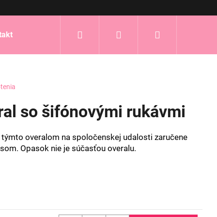
Hľadať
Prihlásenie
Nákupný
takt
košík
tenia
ral so šifónovými rukávmi
 s týmto overalom na spoločenskej udalosti zaručene
psom. Opasok nie je súčasťou overalu.