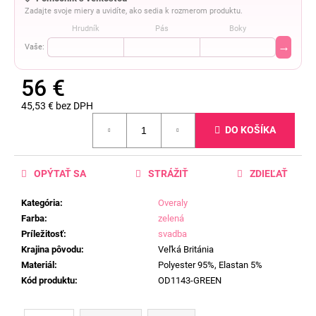
Zadajte svoje miery a uvidíte, ako sedia k rozmerom produktu.
Hrudník
Pás
Boky
→
Vaše:
56 €
45,53 € bez DPH
Jednotková
DO KOŠÍKA
cena:
OPÝTAŤ SA
STRÁŽIŤ
ZDIEĽAŤ
Kategória
:
Overaly
Farba
:
zelená
Príležitosť
:
svadba
Krajina pôvodu
:
Veľká Británia
Materiál
:
Polyester 95%, Elastan 5%
Kód produktu
:
OD1143-GREEN