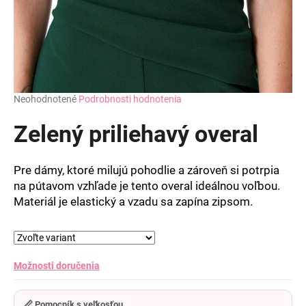
Priemerné
Neohodnotené
Podrobnosti hodnotenia
hodnotenie
produktu
Zelený priliehavý overal
je
0,0
z
Pre dámy, ktoré milujú pohodlie a zároveň si potrpia
5
na pútavom vzhľade je tento overal ideálnou voľbou.
hviezdičiek.
Materiál je elastický a vzadu sa zapína zipsom.
Možnosti doručenia
📏 Pomocník s veľkosťou