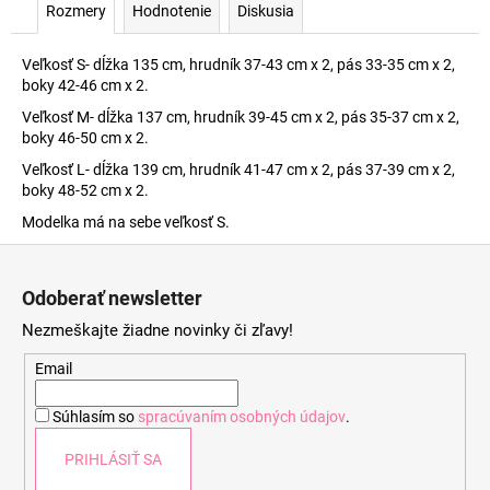
Rozmery
Hodnotenie
Diskusia
Veľkosť S- dĺžka 135 cm, hrudník 37-43 cm x 2, pás 33-35 cm x 2,
boky 42-46 cm x 2.
Veľkosť M- dĺžka 137 cm, hrudník 39-45 cm x 2, pás 35-37 cm x 2,
boky 46-50 cm x 2.
Veľkosť L- dĺžka 139 cm, hrudník 41-47 cm x 2, pás 37-39 cm x 2,
boky 48-52 cm x 2.
Modelka má na sebe veľkosť S.
Z
á
Odoberať newsletter
p
Nezmeškajte žiadne novinky či zľavy!
ä
t
Email
i
Súhlasím so
spracúvaním osobných údajov
.
e
PRIHLÁSIŤ SA