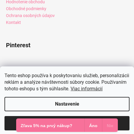
Hodnotenie obchodu
Obchodné podmienky
Ochrana osobných údajov
Kontakt
Pinterest
Facebook
Tento eshop používa k poskytovaniu služieb, personalizácii
reklám a analýze návštevnosti súbory cookie. Používaním
tohoto eshopu s tým súhlasíte.
Viac informácií
Instagram
Nastavenie
Vytvoril Shoptet
Súhlasím
Copyright 2026
Mia Dresses
. Všetky práva vyhradené.
Zľava 5% na prvý nákup?
Áno
Nie