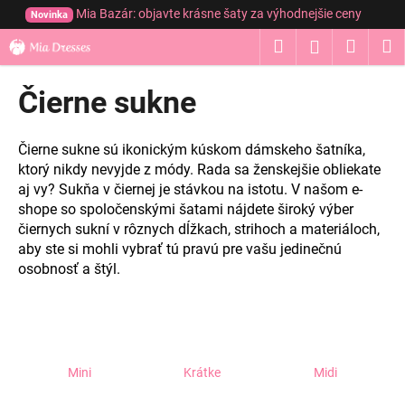
K
Prejsť
Mia Bazár: objavte krásne šaty za výhodnejšie ceny
Novinka
na
o
obsah
Hľadať
Nákup
M
Prihláseni
Späť
Späť
š
í
košík
Čierne sukne
Č
k
o
p
Čierne sukne sú ikonickým kúskom dámskeho šatníka,
o
ktorý nikdy nevyjde z módy. Rada sa ženskejšie obliekate
aj vy? Sukňa v čiernej je stávkou na istotu. V našom e-
t
shope so spoločenskými šatami nájdete široký výber
r
čiernych sukní v rôznych dĺžkach, strihoch a materiáloch,
e
aby ste si mohli vybrať tú pravú pre vašu jedinečnú
b
osobnosť a štýl.
u
j
e
t
Mini
Krátke
Midi
e
n