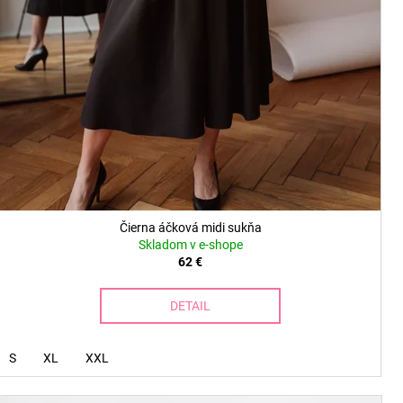
Čierna áčková midi sukňa
Skladom v e-shope
62 €
DETAIL
S
XL
XXL