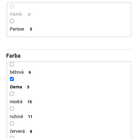
č
t
a
o
m
Kikiriki
0
v
e
Parisse
5
Farba
béžová
6
čierna
5
modrá
15
ružová
11
červená
8