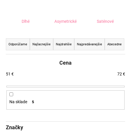
á
j
s
Dlhé
Asymetrické
Saténové
ť
R
?
a
Odporúčame
Najlacnejšie
Najdrahšie
Najpredávanejšie
Abecedne
d
e
Cena
n
HĽADAŤ
i
51
€
72
€
e
p
O
r
d
Na sklade
5
o
p
o
d
r
u
ú
Značky
k