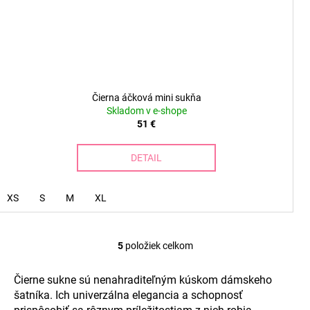
Čierna áčková mini sukňa
Skladom v e-shope
51 €
DETAIL
XS
S
M
XL
5
položiek celkom
O
v
Čierne sukne sú nenahraditeľným kúskom dámskeho
l
šatníka. Ich univerzálna elegancia a schopnosť
á