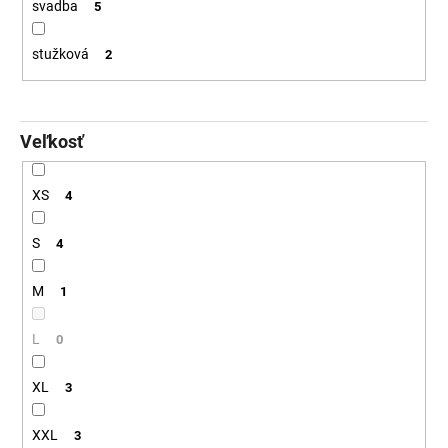
svadba
5
stužková
2
Veľkosť
XS
4
S
4
M
1
L
0
XL
3
XXL
3