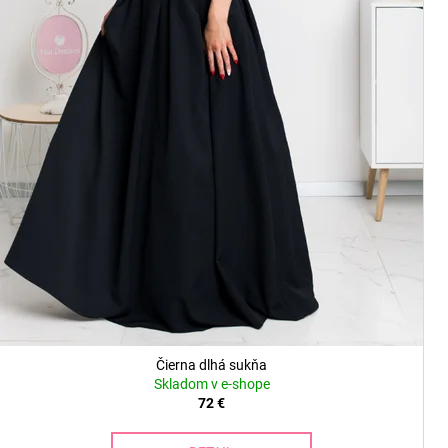
t
o
v
Čierna dlhá sukňa
Skladom v e-shope
72 €