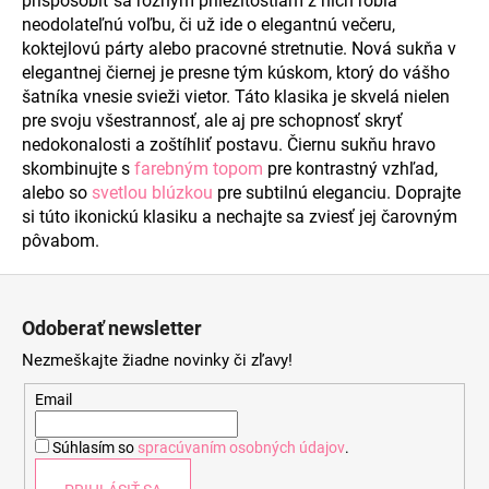
prispôsobiť sa rôznym príležitostiam z nich robia
d
neodolateľnú voľbu, či už ide o elegantnú večeru,
a
koktejlovú párty alebo pracovné stretnutie. Nová sukňa v
c
elegantnej čiernej je presne tým kúskom, ktorý do vášho
i
šatníka vnesie
svieži vietor. Táto klasika je skvelá nielen
e
pre svoju všestrannosť, ale aj pre schopnosť skryť
p
nedokonalosti a zoštíhliť postavu. Čiernu sukňu hravo
r
skombinujte s
farebným topom
pre kontrastný vzhľad,
v
alebo so
svetlou blúzkou
pre subtilnú eleganciu. Doprajte
k
si túto ikonickú klasiku a nechajte sa zviesť jej čarovným
y
pôvabom.
v
ý
Z
p
á
i
Odoberať newsletter
s
p
Nezmeškajte žiadne novinky či zľavy!
u
ä
t
Email
i
Súhlasím so
spracúvaním osobných údajov
.
e