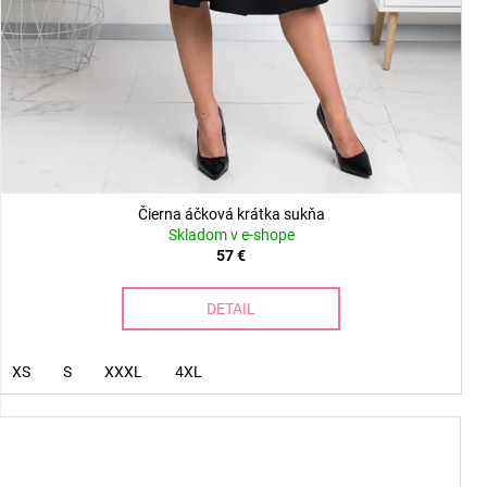
Čierna áčková krátka sukňa
Skladom v e-shope
57 €
DETAIL
XS
S
XXXL
4XL