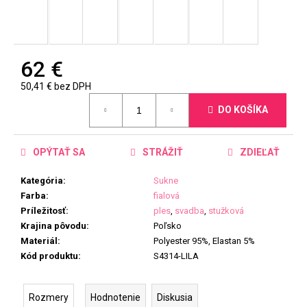
62 €
50,41 € bez DPH
Jednotková
DO KOŠÍKA
cena:
OPÝTAŤ SA
STRÁŽIŤ
ZDIEĽAŤ
Kategória
:
Sukne
Farba
:
fialová
Príležitosť
:
ples
,
svadba
,
stužková
Krajina pôvodu
:
Poľsko
Materiál
:
Polyester 95%, Elastan 5%
Kód produktu
:
S4314-LILA
Rozmery
Hodnotenie
Diskusia