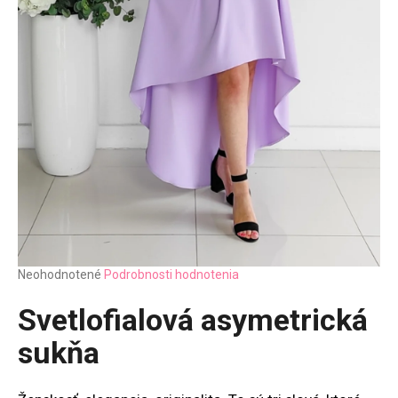
Priemerné
Neohodnotené
Podrobnosti hodnotenia
hodnotenie
produktu
Svetlofialová asymetrická
je
0,0
sukňa
z
5
hviezdičiek.