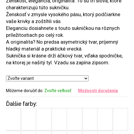
Ženskosť, elegancia, originalita. To sú tri slová, ktoré
charakterizujú túto sukničku.
Ženskosť v zmysle vysokého pásu, ktorý podčiarkne
vaše krivky a zoštíhli vás.
Eleganciu dosiahnete s touto sukničkou na rôznych
príležitostiach po celý rok.
A originalita? No predsa asymetrický tvar, príjemný
hladký materiál a praktické vrecká.
Suknička si krásne drží áčkový tvar, vďaka spodničke,
na ktorej je našitý tyl. Vzadu sa zapína zipsom.
Môžeme doručiť do:
Zvoľte veľkosť
Možnosti doručenia