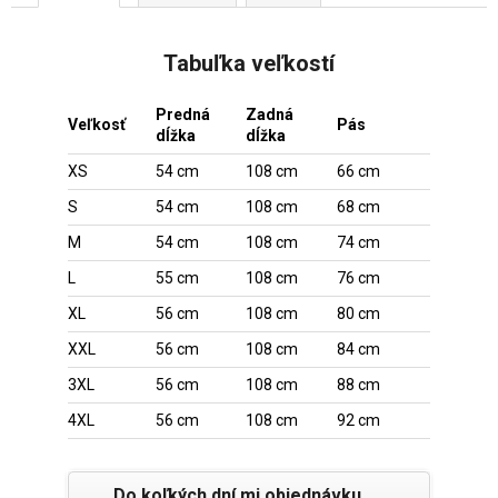
Tabuľka veľkostí
Predná
Zadná
Veľkosť
Pás
dĺžka
dĺžka
XS
54 cm
108 cm
66 cm
S
54 cm
108 cm
68 cm
M
54 cm
108 cm
74 cm
L
55 cm
108 cm
76 cm
XL
56 cm
108 cm
80 cm
XXL
56 cm
108 cm
84 cm
3XL
56 cm
108 cm
88 cm
4XL
56 cm
108 cm
92 cm
Do koľkých dní mi objednávku