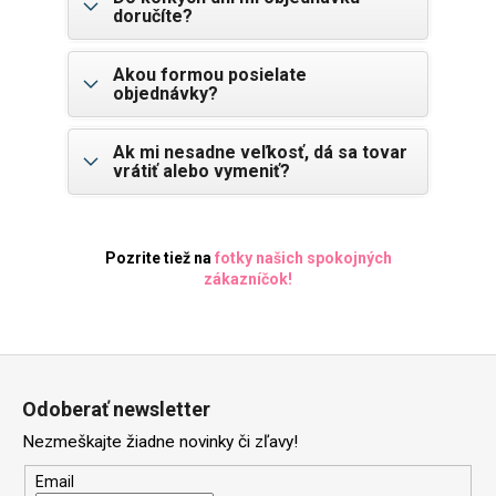
doručíte?
Akou formou posielate
objednávky?
Ak mi nesadne veľkosť, dá sa tovar
vrátiť alebo vymeniť?
Pozrite tiež na
fotky našich spokojných
zákazníčok
!
Z
á
Odoberať newsletter
p
Nezmeškajte žiadne novinky či zľavy!
ä
t
Email