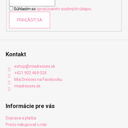
i
Súhlasím so
spracúvaním osobných údajov
.
e
PRIHLÁSIŤ SA
Kontakt
eshop
@
miadresses.sk
+421 902 469 024
Mia Dresses na Facebooku
miadresses.sk
Informácie pre vás
Doprava a platba
Prečo nakupovať u nás