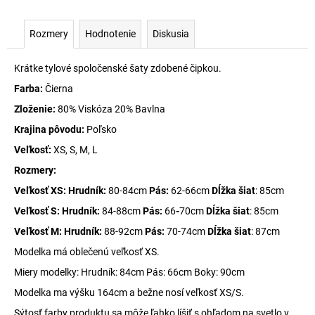
Rozmery
Hodnotenie
Diskusia
Krátke tylové spoločenské šaty zdobené čipkou.
Farba:
Čierna
Zloženie:
80% Viskóza 20% Bavlna
Krajina pôvodu:
Poľsko
Veľkosť:
XS, S, M, L
Rozmery:
Veľkosť XS: Hrudník:
80-84cm
Pás:
62-66cm
Dĺžka šiat
: 85cm
Veľkosť S: Hrudník:
84-88cm
Pás:
66
-
70cm
Dĺžka šiat
: 85cm
Veľkosť M: Hrudník:
88-92cm
Pás:
70-74cm
Dĺžka šiat
: 87cm
Modelka má oblečenú veľkosť XS.
Miery modelky: Hrudník: 84cm Pás: 66cm Boky: 90cm
Modelka ma výšku 164cm a bežne nosí veľkosť XS/S.
Sýtosť farby produktu sa môže ľahko líšiť s ohľadom na svetlo v