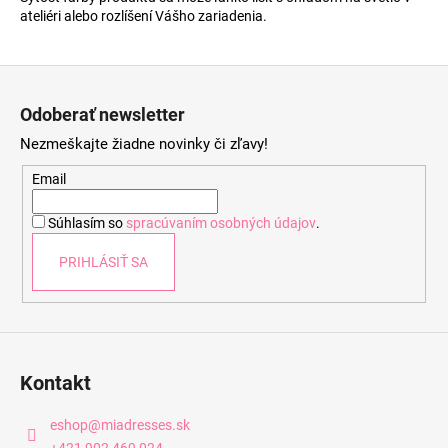
ateliéri alebo rozlíšení Vášho zariadenia.
Z
á
Odoberať newsletter
p
Nezmeškajte žiadne novinky či zľavy!
ä
t
Email
i
Súhlasím so
spracúvaním osobných údajov
.
e
PRIHLÁSIŤ SA
Kontakt
eshop
@
miadresses.sk
+421 902 469 024