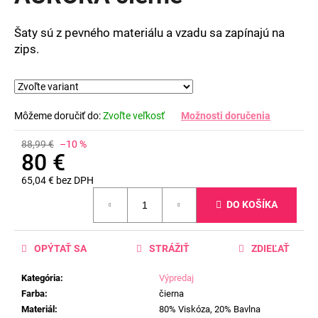
5
hviezdičiek.
Šaty sú z pevného materiálu a vzadu sa zapínajú na
zips.
Môžeme doručiť do:
Zvoľte veľkosť
Možnosti doručenia
88,99 €
–10 %
80 €
65,04 € bez DPH
Jednotková
DO KOŠÍKA
cena:
OPÝTAŤ SA
STRÁŽIŤ
ZDIEĽAŤ
Kategória
:
Výpredaj
Farba
:
čierna
Materiál
:
80% Viskóza, 20% Bavlna