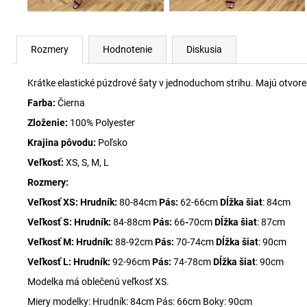
Rozmery
Hodnotenie
Diskusia
Krátke elastické púzdrové šaty v jednoduchom strihu. Majú otvoren
Farba:
Čierna
Zloženie:
100% Polyester
Krajina pôvodu:
Poľsko
Veľkosť:
XS, S, M, L
Rozmery:
Veľkosť XS: Hrudník:
80-84cm
Pás:
62-66cm
Dĺžka šiat
: 84cm
Veľkosť S: Hrudník:
84-88cm
Pás:
66
-
70cm
Dĺžka šiat
: 87cm
Veľkosť M: Hrudník:
88-92cm
Pás:
70-74cm
Dĺžka šiat
: 90cm
Veľkosť L: Hrudník:
92-96cm
Pás:
74-78cm
Dĺžka šiat
: 90cm
Modelka má oblečenú veľkosť XS.
Miery modelky: Hrudník: 84cm Pás: 66cm Boky: 90cm