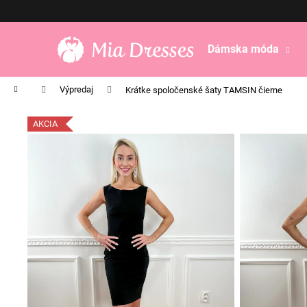
K
Prejsť
na
o
obsah
Späť
Späť
š
Dámska móda
do
do
í
obchodu
obchodu
k
Domov
Výpredaj
Krátke spoločenské šaty TAMSIN čierne
AKCIA