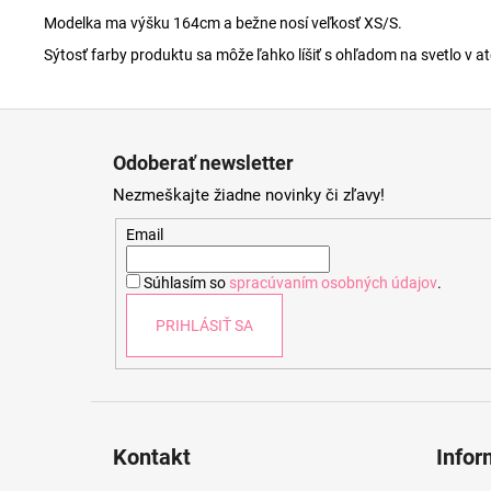
Modelka ma výšku 164cm a bežne nosí veľkosť XS/S.
Sýtosť farby produktu sa môže ľahko líšiť s ohľadom na svetlo v ate
Z
á
Odoberať newsletter
p
Nezmeškajte žiadne novinky či zľavy!
ä
t
Email
i
Súhlasím so
spracúvaním osobných údajov
.
e
PRIHLÁSIŤ SA
Kontakt
Infor