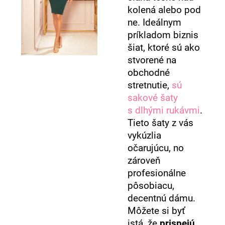
kolená alebo pod
ne. Ideálnym
príkladom biznis
šiat, ktoré sú ako
stvorené na
obchodné
stretnutie,
sú
sakové šaty
s dlhými rukávmi
.
Tieto šaty z vás
vykúzlia
očarujúcu, no
zároveň
profesionálne
pôsobiacu,
decentnú dámu.
Môžete si byť
istá, že
prispejú