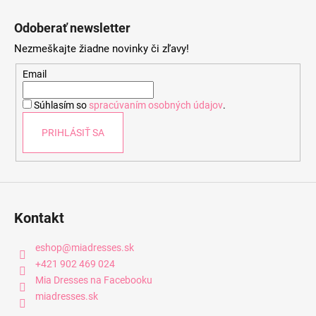
Z
á
Odoberať newsletter
p
Nezmeškajte žiadne novinky či zľavy!
ä
t
Email
i
Súhlasím so
spracúvaním osobných údajov
.
e
PRIHLÁSIŤ SA
Kontakt
eshop
@
miadresses.sk
+421 902 469 024
Mia Dresses na Facebooku
miadresses.sk