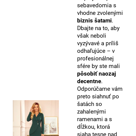
sebavedomia s
vhodne zvolenými
biznis šatami
.
Dbajte na to, aby
však neboli
vyzývavé a príliš
odhaľujúce – v
profesionálnej
sfére by ste mali
pôsobiť naozaj
decentne
.
Odporúčame vám
preto siahnuť po
šatách so
zahalenými
ramenami a s
dĺžkou, ktorá
siaha tesne nad