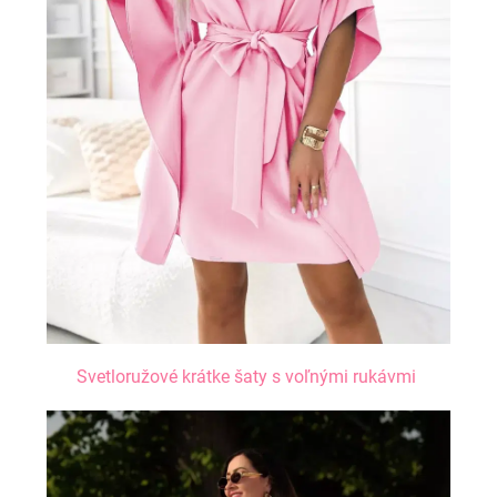
č
a
m
e
Svetloružové krátke šaty s voľnými rukávmi