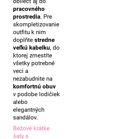
obliecť aj do
pracovného
prostredia
. Pre
skompletizovanie
outfitu k nim
doplňte
stredne
veľkú kabelku
, do
ktorej zmestíte
všetky potrebné
veci a
nezabudnite na
komfortnú obuv
v podobe lodičiek
alebo
elegantných
sandálov.
Béžové krátke
šaty s