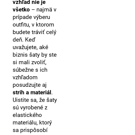
vzhľad nie je
všetko
– najmä v
prípade výberu
outfitu, v ktorom
budete tráviť celý
deň. Keď
uvažujete, aké
biznis šaty by ste
si mali zvoliť,
súbežne s ich
vzhľadom
posudzujte aj
strih a materiál
.
Uistite sa, že šaty
sú vyrobené z
elastického
materiálu, ktorý
sa prispôsobí