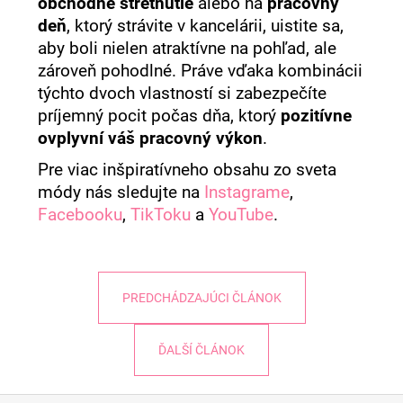
obchodné stretnutie
alebo na
pracovný
deň
, ktorý strávite v kancelárii, uistite sa,
aby boli nielen atraktívne na pohľad, ale
zároveň pohodlné. Práve vďaka kombinácii
týchto dvoch vlastností si zabezpečíte
príjemný pocit počas dňa, ktorý
pozitívne
ovplyvní váš pracovný výkon
.
Pre viac inšpiratívneho obsahu zo sveta
módy nás sledujte na
Instagrame
,
Facebooku
,
TikToku
a
YouTube
.
PREDCHÁDZAJÚCI ČLÁNOK
ĎALŠÍ ČLÁNOK