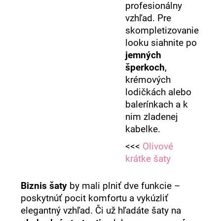
profesionálny
vzhľad. Pre
skompletizovanie
looku siahnite po
jemných
šperkoch
,
krémových
lodičkách alebo
balerínkach a k
nim zladenej
kabelke.
<<<
Olivové
krátke šaty
Biznis šaty
by mali plniť dve funkcie –
poskytnúť pocit komfortu a vykúzliť
elegantný vzhľad. Či už hľadáte šaty na