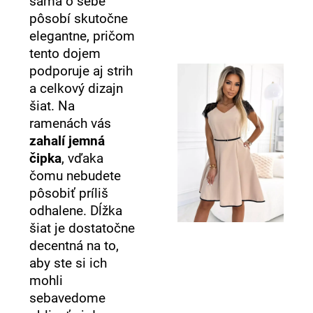
sama o sebe
pôsobí skutočne
elegantne, pričom
tento dojem
podporuje aj strih
a celkový dizajn
šiat. Na
ramenách vás
zahalí jemná
čipka
, vďaka
čomu nebudete
pôsobiť príliš
odhalene. Dĺžka
šiat je dostatočne
decentná na to,
aby ste si ich
mohli
sebavedome