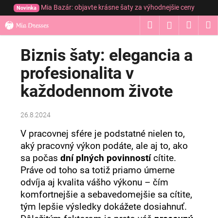
K
Prejsť
Mia Bazár: objavte krásne šaty za výhodnejšie ceny
Novinka
na
o
obsah
Hľadať
Nákup
M
Prihláseni
Späť
Späť
š
í
košík
Biznis šaty: elegancia a
Č
k
o
profesionalita v
p
každodennom živote
o
t
r
26.8.2024
e
V pracovnej sfére je podstatné nielen to,
b
aký pracovný výkon podáte, ale aj to, ako
u
sa počas
dní plných povinností
cítite.
j
Práve od toho sa totiž priamo úmerne
e
odvíja aj kvalita vášho výkonu – čím
t
komfortnejšie a sebavedomejšie sa cítite,
e
tým lepšie výsledky dokážete dosiahnuť.
n