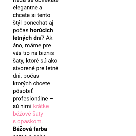
Rada sa obliekate
elegantne a
chcete si tento
štýl ponechať aj
počas
horúcich
letných dní
? Ak
áno, máme pre
vás tip na biznis
šaty, ktoré sú ako
stvorené pre letné
dni, počas
ktorých chcete
pôsobiť
profesionálne –
sú nimi
krátke
béžové šaty
s opaskom
.
Béžová farba