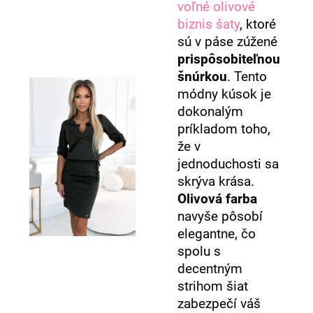
voľné olivové
biznis šaty
, ktoré
sú v páse zúžené
prispôsobiteľnou
šnúrkou
. Tento
módny kúsok je
dokonalým
príkladom toho,
že v
jednoduchosti sa
skrýva krása.
Olivová farba
navyše pôsobí
elegantne, čo
spolu s
decentným
strihom šiat
zabezpečí váš