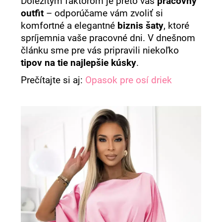
Dôležitým faktorom je preto váš
pracovný
á
outfit
– odporúčame vám zvoliť si
j
komfortné a elegantné
biznis šaty
, ktoré
s
spríjemnia vaše pracovné dni. V dnešnom
ť
článku sme pre vás pripravili niekoľko
tipov na tie najlepšie kúsky
.
?
Prečítajte si aj:
Opasok pre osí driek
HĽADAŤ
O
d
p
o
r
ú