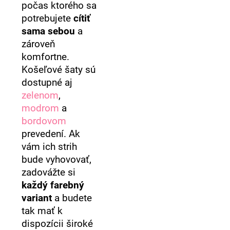
počas ktorého sa
potrebujete
cítiť
sama sebou
a
zároveň
komfortne.
Košeľové šaty sú
dostupné aj
zelenom
,
modrom
a
bordovom
prevedení. Ak
vám ich strih
bude vyhovovať,
zadovážte si
každý farebný
variant
a budete
tak mať k
dispozícii široké