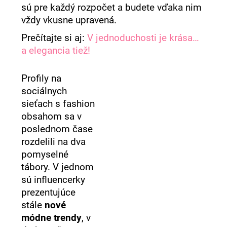
sú pre každý rozpočet a budete vďaka nim
á
vždy vkusne upravená.
j
Prečítajte si aj:
V jednoduchosti je krása…
s
a elegancia tiež!
ť
?
Profily na
sociálnych
sieťach s fashion
obsahom sa v
HĽADAŤ
poslednom čase
rozdelili na dva
pomyselné
O
tábory. V jednom
d
sú influencerky
p
prezentujúce
o
stále
nové
r
ú
módne trendy
, v