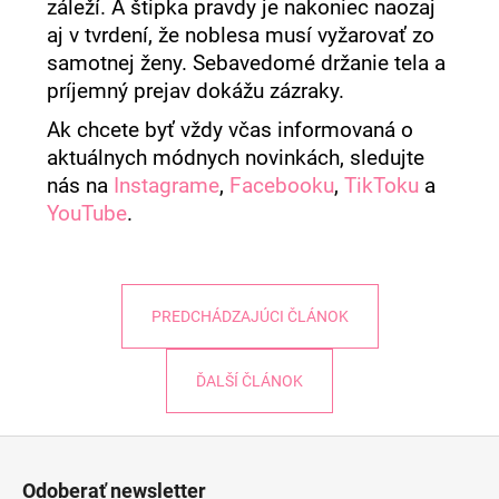
záleží. A štipka pravdy je nakoniec naozaj
aj v tvrdení, že noblesa musí vyžarovať zo
samotnej ženy. Sebavedomé držanie tela a
príjemný prejav dokážu zázraky.
Ak chcete byť vždy včas informovaná o
aktuálnych módnych novinkách, sledujte
nás na
Instagrame
,
Facebooku
,
TikToku
a
YouTube
.
PREDCHÁDZAJÚCI ČLÁNOK
ĎALŠÍ ČLÁNOK
Z
á
Odoberať newsletter