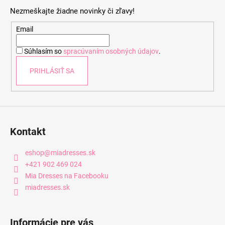
p
Nezmeškajte žiadne novinky či zľavy!
ä
t
Email
i
Súhlasím so
spracúvaním osobných údajov
.
e
PRIHLÁSIŤ SA
Kontakt
eshop
@
miadresses.sk
+421 902 469 024
Mia Dresses na Facebooku
miadresses.sk
Informácie pre vás