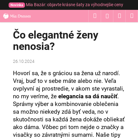
K
Prejsť
Mia Bazár: objavte krásne šaty za výhodnejšie ceny
Novinka
na
o
obsah
Hľadať
Nákup
M
Prihláseni
Späť
Späť
š
í
košík
Čo elegantné ženy
Č
k
o
nenosia?
p
o
26.10.2024
t
r
Hovorí sa, že s gráciou sa žena už narodí.
Vraj, buď to v sebe máte alebo nie. Veľa
e
ovplyvní aj prostredie, v akom ste vyrastali,
b
no my veríme, že
elegancia sa dá naučiť
.
u
Správny výber a kombinovanie oblečenia
j
sa možno niekedy zdá byť veda, no v
e
skutočnosti sa každá žena dokáže obliekať
t
ako dáma. Vôbec pri tom nejde o značky a
e
visačky so závratnými sumami. Naše tipy
n