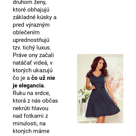
č
druhom ženy,
a
ktoré obhajujú
m
základné kúsky a
e
pred výrazným
oblečením
uprednostňujú
tzv. tichý luxus.
Práve ony začali
natáčať videá, v
ktorých ukazujú
čo je a
čo už nie
je elegancia
.
Ruku na srdce,
ktorá z nás občas
nekrúti hlavou
nad fotkami z
minulosti, na
ktorých máme