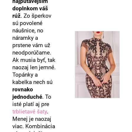
najpútavejším
doplnkom váš
rúž
. Zo šperkov
sú povolené
náušnice, no
náramky a
prstene vám už
neodporúčame.
Ak musia byť, tak
naozaj len jemné.
Topánky a
kabelka nech sú
rovnako
jednoduché
. To
isté platí aj pre
trblietavé šaty
.
Menej je naozaj
viac. Kombinácia