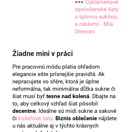
<<<
Cyklámenové
spoločenské šaty
s tylovou sukňou
a rukávmi - Mia
Dresses
Žiadne mini v práci
Pre pracovnú módu platia ohľadom
elegancie ešte prísnejšie pravidlá. Ak
nepracujete vo sfére, ktorá je úplne
neformálna, tak minimálna dĺžka sukne či
šiat musí byť
tesne nad kolená
. Dbajte na
to, aby celkový vzhľad šiat pôsobil
decentne
. Ideálne sú midi sukne a sakové
či
košeľové šaty
.
Biznis oblečenie
nájdete
u nás aktuálne aj v týchto krásnych