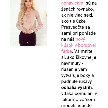
nohavicami
sú na
ženách rovnako,
ak nie viac sexi,
ako tie úzke.
Presvedčte sa
sami pri pohľade
na náš
nový
kúsok v bordovej
farbe
. Všimnite
si, ako šikovne je
navrhnutý -
riasenie vám
vytvaruje boky a
padnuté rukávy
odhalia výstrih
,
vďaka čomu ani v
takomto voľnom
modeli nebude