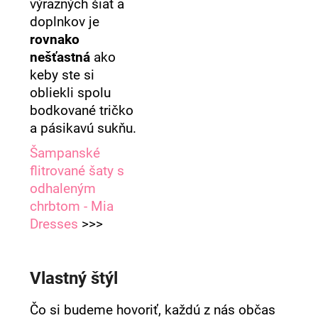
výrazných šiat a
doplnkov je
rovnako
nešťastná
ako
keby ste si
obliekli spolu
bodkované tričko
a pásikavú sukňu.
Šampanské
flitrované šaty s
odhaleným
chrbtom - Mia
Dresses
>>>
Vlastný štýl
Čo si budeme hovoriť, každú z nás občas