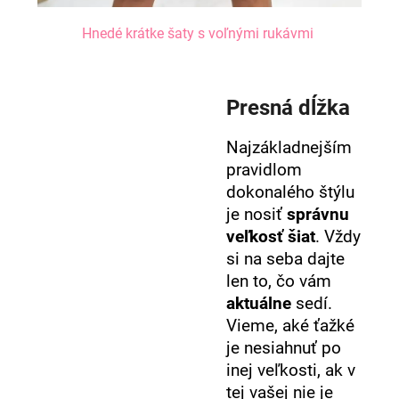
Hnedé krátke šaty s voľnými rukávmi
Presná dĺžka
Najzákladnejším
pravidlom
dokonalého štýlu
je nosiť
správnu
veľkosť šiat
. Vždy
si na seba dajte
len to, čo vám
aktuálne
sedí.
Vieme, aké ťažké
je nesiahnuť po
inej veľkosti, ak v
tej vašej nie je