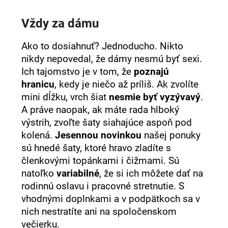
Vždy za dámu
Ako to dosiahnuť? Jednoducho. Nikto
nikdy nepovedal, že dámy nesmú byť sexi.
Ich tajomstvo je v tom, že
poznajú
hranicu
, kedy je niečo až príliš. Ak zvolíte
mini dĺžku, vrch šiat
nesmie byť vyzývavý
.
A práve naopak, ak máte rada hlboký
výstrih, zvoľte šaty siahajúce aspoň pod
kolená.
Jesennou novinkou
našej ponuky
sú hnedé šaty, ktoré hravo zladíte s
členkovými topánkami i čižmami. Sú
natoľko
variabilné
, že si ich môžete dať na
rodinnú oslavu i pracovné stretnutie. S
vhodnými doplnkami a v podpätkoch sa v
nich nestratíte ani na spoločenskom
večierku.