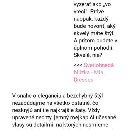
vyzerať ako „vo
vreci“. Práve
naopak, každý
bude hovoriť, aký
skvelý máte štýl.
A pritom budete v
úplnom pohodlí.
Skvelé, nie?
<<<
Svetlohnedá
blúzka - Mia
Dresses
V snahe o eleganciu a bezchybný štýl
nezabúdajme na všetko ostatné, čo
neskryjú ani tie najkrajšie šaty. Vždy
upravené nechty, jemný mejkap či učesané
vlasy sú detailmi, na ktorých nesmierne