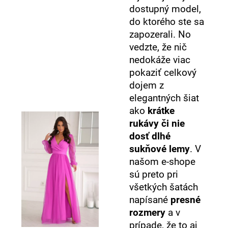
dostupný model,
do ktorého ste sa
zapozerali. No
vedzte, že nič
nedokáže viac
pokaziť celkový
dojem z
elegantných šiat
ako
krátke
rukávy či nie
dosť dlhé
sukňové lemy
. V
našom e-shope
sú preto pri
všetkých šatách
napísané
presné
rozmery
a v
prípade, že to aj