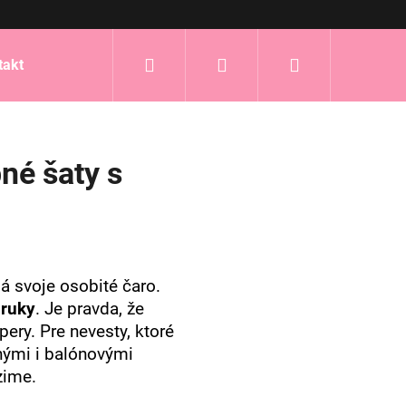
Hľadať
Prihlásenie
Nákupný
takt
košík
né šaty s
 svoje osobité čaro.
 ruky
. Je pravda, že
ery. Pre nevesty, ktoré
ými i balónovými
 zime.