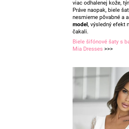
viac odhalenej kože, tý
Práve naopak, biele ša
nesmierne pôvabné a a
model
, výsledný efekt 
čakali.
Biele šifónové šaty s 
Mia Dresses
>>>