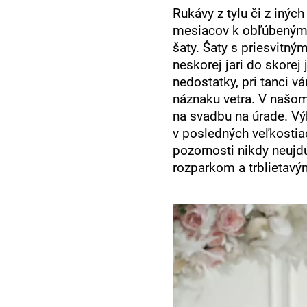
Rukávy z tylu či z inýc
mesiacov k obľúbeným 
šaty. Šaty s priesvitný
neskorej jari do skorej
nedostatky, pri tanci 
náznaku vetra. V našom
na svadbu na úrade. Vý
v posledných veľkosti
pozornosti nikdy neuj
rozparkom a trblietavý