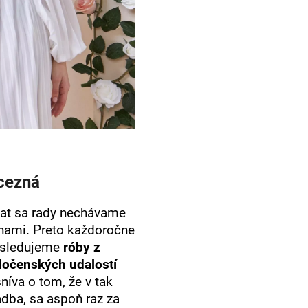
ncezná
šiat sa rady nechávame
nami. Preto každoročne
 sledujeme
róby z
ločenských udalostí
níva o tom, že v tak
adba, sa aspoň raz za