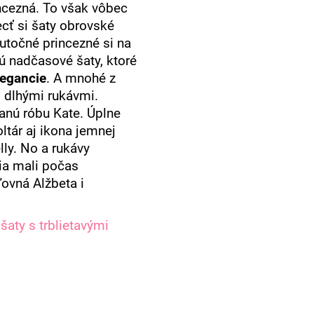
incezná. To však vôbec
cť si šaty obrovské
utočné princezné si na
jú nadčasové šaty, ktoré
legancie
. A mnohé z
 s dlhými rukávmi.
anú róbu Kate. Úplne
ltár aj ikona jemnej
lly. No a rukávy
ia mali počas
ovná Alžbeta i
a.
šaty s trblietavými