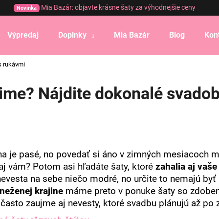
Mia Bazár: objavte krásne šaty za výhodnejšie ceny
Novinka
Výpredaj
Doplnky
Mia Bazár
Blog
Kon
Čo potrebujete nájsť?
s rukávmi
ime? Nájdite dokonalé svadob
HĽADAŤ
Odporúčame
a je pasé, no povedať si áno v zimných mesiacoch má
aj vám? Potom asi hľadáte šaty, ktoré
zahalia aj vaše
evesta na sebe niečo modré, no určite to nemajú byť p
neženej krajine
máme preto v ponuke šaty so zdoben
 často zaujme aj nevesty, ktoré svadbu plánujú až po