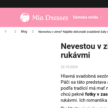
K
Prejsť
na
o
obsah
Späť
Späť
š
Dámska móda
do
do
í
obchodu
obchodu
k
Domov
Blog
Nevestou v zime? Nájdite dokonalé svadobné šaty 
Nevestou v z
rukávmi
22.10.2024
Hlavná svadobná sezón
Páči sa táto predstava 
podľa tradícií má mať n
chcú pekné
fotky v zas
rukávmi. Ich romantika