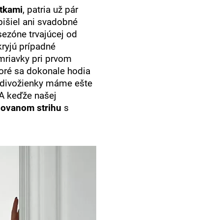
etkami
, patria už pár
išiel ani svadobné
sezóne trvajúcej od
kryjú prípadné
mriavky pri prvom
toré sa dokonale hodia
e divožienky máme ešte
A keďže našej
novanom strihu
s