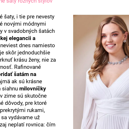
é šaty rôznych štýlov
šaty, i tie pre nevesty
ené novými módnymi
dy v svadobných šatách
kej elegancii a
neviest dnes namiesto
je skôr jednoduchšie
rknuť krásu ženy, nie za
nosť. Rafinované
pridať šatám na
ajmä ak sú krásne
h siahnu
milovníčky
 v zime sú skutočne
né dôvody, pre ktoré
 prekrytými rukami,
ď sa vydávame už
aj neplatí rovnica: čím