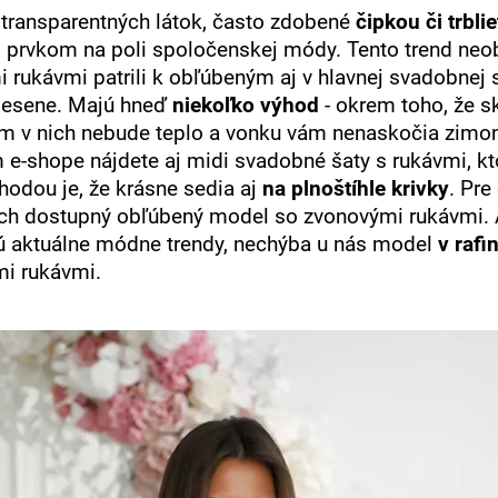
h transparentných látok, často zdobené
čipkou či trbli
prvkom na poli spoločenskej módy. Tento trend neob
mi rukávmi patrili k obľúbeným aj v hlavnej svadobnej 
 jesene. Majú hneď
niekoľko výhod
- okrem toho, že s
vám v nich nebude teplo a vonku vám nenaskočia zimo
 e-shope nájdete aj midi svadobné šaty s rukávmi, k
hodou je, že krásne sedia aj
na plnoštíhle krivky
. Pr
ach dostupný obľúbený model so zvonovými rukávmi. 
dú aktuálne módne trendy, nechýba u nás model
v rafi
mi rukávmi.