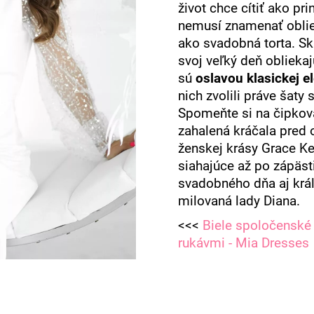
život chce cítiť ako pr
nemusí znamenať oblie
ako svadobná torta. Sk
svoj veľký deň oblieka
sú
oslavou klasickej e
nich zvolili práve šaty
Spomeňte si na čipkov
zahalená kráčala pred o
ženskej krásy Grace Ke
siahajúce až po zápäst
svadobného dňa aj kráľ
milovaná lady Dian
<<<
Biele spoločenské 
rukávmi - Mia Dresses