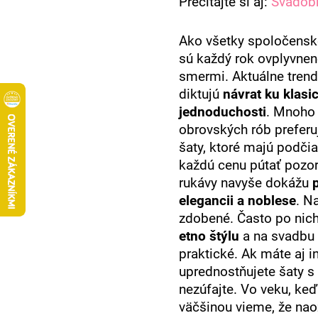
Prečítajte si aj:
Svadobn
Ako všetky spoločenské 
sú každý rok ovplyvn
smermi. Aktuálne tren
diktujú
návrat ku klasic
jednoduchosti
. Mnoho 
obrovských rób preferu
šaty, ktoré majú podčia
každú cenu pútať pozor
rukávy navyše dokážu
elegancii a noblese
. N
zdobené. Často po nic
etno štýlu
a na svadbu
praktické. Ak máte aj i
uprednostňujete šaty s
nezúfajte. Vo veku, ke
väčšinou vieme, že naoz