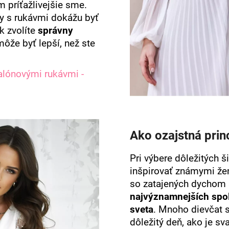
m príťažlivejšie sme.
ty s rukávmi dokážu byť
k zvolíte
správny
môže byť lepší, než ste
balónovými rukávmi -
Ako ozajstná pri
Pri výbere dôležitých 
inšpirovať známymi že
so zatajených dychom
najvýznamnejších spo
sveta
. Mnoho dievčat s
dôležitý deň, ako je sv