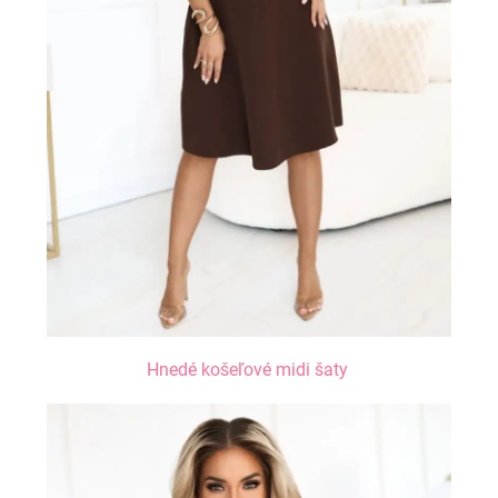
Hnedé košeľové midi šaty