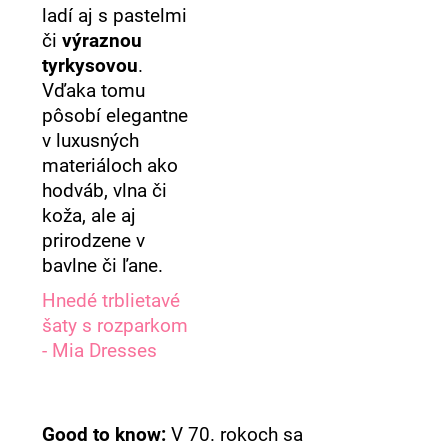
ladí aj s pastelmi
či
výraznou
tyrkysovou
.
Vďaka tomu
pôsobí elegantne
v luxusných
materiáloch ako
hodváb, vlna či
koža, ale aj
prirodzene v
bavlne či ľane.
Hnedé trblietavé
šaty s rozparkom
- Mia Dresses
Good to know:
V 70. rokoch sa