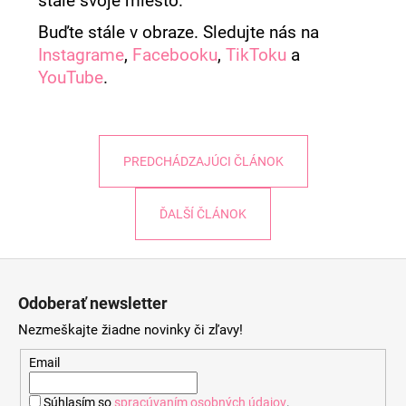
stále svoje miesto.
Buďte stále v obraze. Sledujte nás na
Instagrame
,
Facebooku
,
TikToku
a
YouTube
.
PREDCHÁDZAJÚCI ČLÁNOK
ĎALŠÍ ČLÁNOK
Z
á
Odoberať newsletter
p
Nezmeškajte žiadne novinky či zľavy!
ä
t
Email
i
Súhlasím so
spracúvaním osobných údajov
.