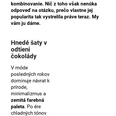
kombinovanie. Nič z toho však nenúka
á
odpoveď na otázku, prečo vlastne jej
j
popularita tak vystrelila práve teraz. My
s
vám ju dáme.
ť
?
Hnedé šaty v
odtieni
čokolády
HĽADAŤ
V móde
posledných rokov
dominuje návrat k
O
prírode,
d
p
minimalizmus a
o
zemitá farebná
r
paleta
. Po ére
ú
chladných tónov