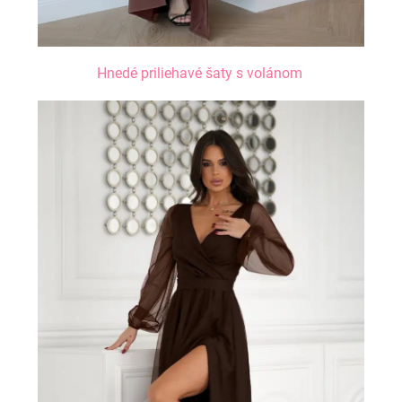
Hnedé priliehavé šaty s volánom