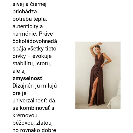
č
sivej a čiernej
a
prichádza
m
potreba tepla,
e
autenticity a
harmónie. Práve
čokoládovohnedá
spája všetky tieto
prvky – evokuje
stabilitu, istotu,
ale aj
zmyselnosť
.
Dizajnéri ju milujú
pre jej
univerzálnosť: dá
sa kombinovať s
krémovou,
béžovou, zlatou,
no rovnako dobre