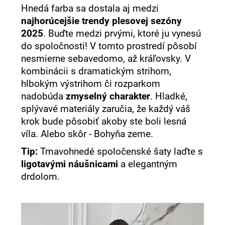
Hnedá farba sa dostala aj medzi
najhorúcejšie trendy plesovej sezóny
2025
. Buďte medzi prvými, ktoré ju vynesú
do spoločnosti! V tomto prostredí pôsobí
nesmierne sebavedomo, až kráľovsky. V
kombinácii s dramatickým strihom,
hlbokým výstrihom či rozparkom
nadobúda
zmyselný charakter
. Hladké,
splývavé materiály zaručia, že každý váš
krok bude pôsobiť akoby ste boli lesná
víla. Alebo skôr - Bohyňa zeme.
Tip:
Tmavohnedé spoločenské šaty laďte s
ligotavými náušnicami
a elegantným
drdolom.