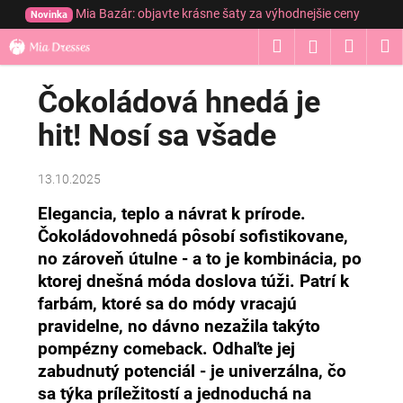
K
Prejsť
Mia Bazár: objavte krásne šaty za výhodnejšie ceny
Novinka
na
o
obsah
Hľadať
Nákup
M
Prihláseni
Späť
Späť
š
í
košík
Čokoládová hnedá je
Č
k
o
hit! Nosí sa všade
p
o
13.10.2025
t
r
Elegancia, teplo a návrat k prírode.
Čokoládovohnedá pôsobí sofistikovane,
e
no zároveň útulne - a to je kombinácia, po
b
ktorej dnešná móda doslova túži. Patrí k
u
farbám, ktoré sa do módy vracajú
j
pravidelne, no dávno nezažila takýto
e
pompézny comeback. Odhaľte jej
t
zabudnutý potenciál - je univerzálna, čo
e
sa týka príležitostí a jednoduchá na
n