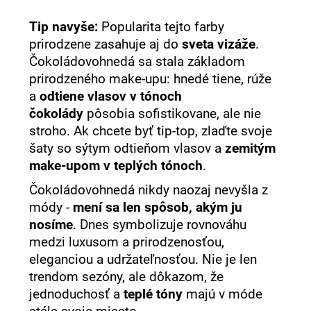
Tip navyše:
Popularita tejto farby
prirodzene zasahuje aj do
sveta vizáže
.
Čokoládovohnedá sa stala základom
prirodzeného make-upu: hnedé tiene, rúže
a
odtiene vlasov v tónoch
čokolády
pôsobia sofistikovane, ale nie
stroho. Ak chcete byť tip-top, zlaďte svoje
šaty so sýtym odtieňom vlasov a
zemitým
make-upom v teplých tónoch
.
Čokoládovohnedá nikdy naozaj nevyšla z
módy -
mení sa len spôsob, akým ju
nosíme
. Dnes symbolizuje rovnováhu
medzi luxusom a prirodzenosťou,
eleganciou a udržateľnosťou. Nie je len
trendom sezóny, ale dôkazom, že
jednoduchosť a
teplé tóny
majú v móde