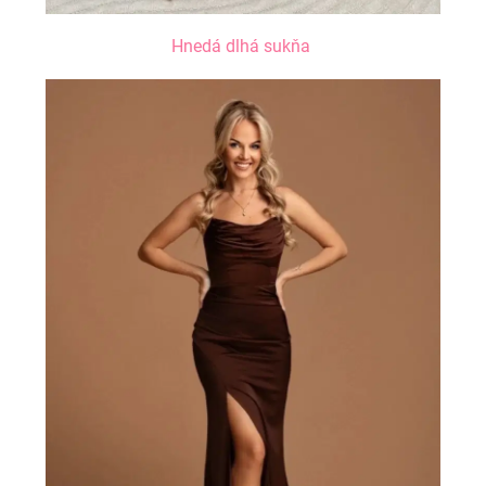
Hnedá dlhá sukňa