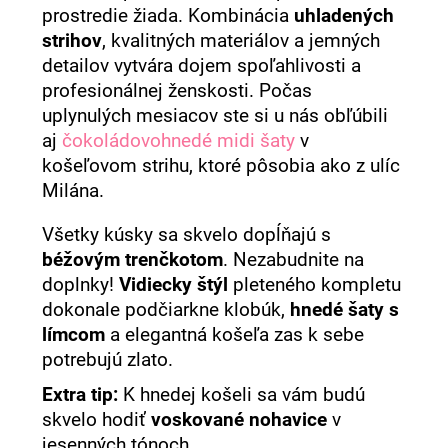
prostredie žiada. Kombinácia
uhladených
strihov
, kvalitných materiálov a jemných
detailov vytvára dojem spoľahlivosti a
profesionálnej ženskosti. Počas
uplynulých mesiacov ste si u nás obľúbili
aj
čokoládovohnedé midi šaty
v
košeľovom strihu, ktoré pôsobia ako z ulíc
Milána.
Všetky kúsky sa skvelo dopĺňajú s
béžovým trenčkotom
. Nezabudnite na
doplnky!
Vidiecky štýl
pleteného kompletu
dokonale podčiarkne klobúk,
hnedé šaty s
límcom
a elegantná košeľa zas k sebe
potrebujú zlato.
Extra tip:
K hnedej košeli sa vám budú
skvelo hodiť
voskované nohavice
v
jesenných tónoch.