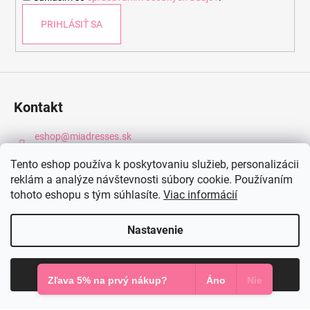
e
PRIHLÁSIŤ SA
Kontakt
eshop
@
miadresses.sk
+421 902 469 024
Tento eshop používa k poskytovaniu služieb, personalizácii
Mia Dresses na Facebooku
reklám a analýze návštevnosti súbory cookie. Používaním
miadresses.sk
tohoto eshopu s tým súhlasíte.
Viac informácií
Nastavenie
Informácie pre vás
Doprava a platba
Súhlasím
Prečo nakupovať u nás
Zľava 5% na prvý nákup?
Áno
Nie
Časté otázky
Vrátenie tovaru