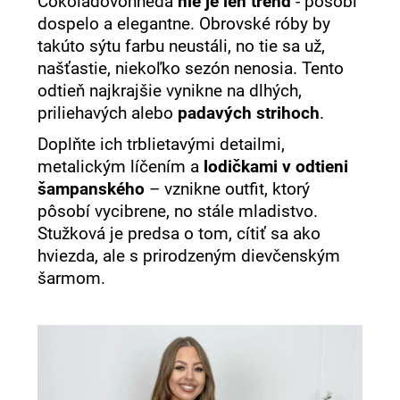
Čokoládovohnedá
nie je len trend
- pôsobí
dospelo a elegantne. Obrovské róby by
takúto sýtu farbu neustáli, no tie sa už,
našťastie, niekoľko sezón nenosia. Tento
odtieň najkrajšie vynikne na dlhých,
priliehavých alebo
padavých strihoch
.
Doplňte ich trblietavými detailmi,
metalickým líčením a
lodičkami v odtieni
šampanského
– vznikne outfit, ktorý
pôsobí vycibrene, no stále mladistvo.
Stužková je predsa o tom, cítiť sa ako
hviezda, ale s prirodzeným dievčenským
šarmom.