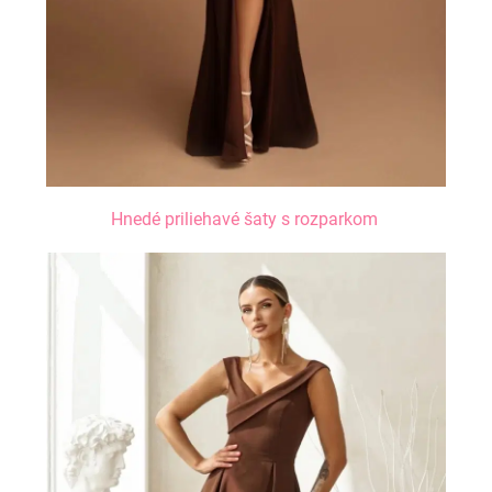
Hnedé priliehavé šaty s rozparkom