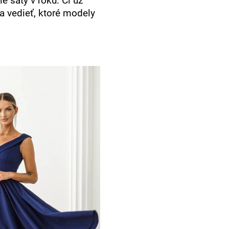
e šaty v roku. Či už
sa vedieť, ktoré modely