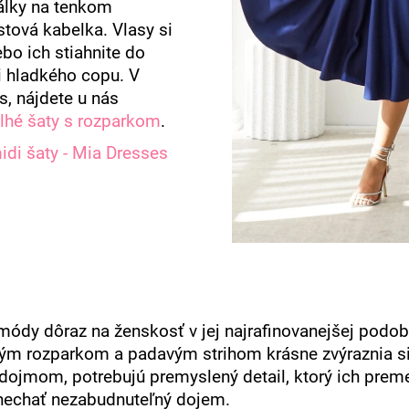
álky na tenkom
stová kabelka. Vlasy si
bo ich stiahnite do
i hladkého copu. V
s, nájdete u nás
lhé šaty s rozparkom
.
i šaty - Mia Dresses
 módy dôraz na ženskosť v jej najrafinovanejšej podo
ým rozparkom a padavým strihom krásne zvýraznia sil
dojmom, potrebujú premyslený detail, ktorý ich prem
nechať nezabudnuteľný dojem.