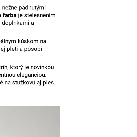
 nežne padnutými
 farba
je stelesnením
mi doplnkami a
deálnym kúskom na
ej pleti a pôsobí
ih, ktorý je novinkou
entnou eleganciou.
é na stužkovú aj ples.