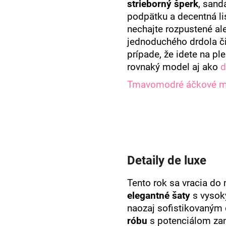
strieborný šperk
, sand
podpätku a decentná li
nechajte rozpustené ale
jednoduchého drdola č
prípade, že idete na ple
rovnaký model aj ako
d
Tmavomodré áčkové mid
Detaily de luxe
Tento rok sa vracia do
elegantné šaty
s vysok
naozaj sofistikovaným 
róbu
s potenciálom za