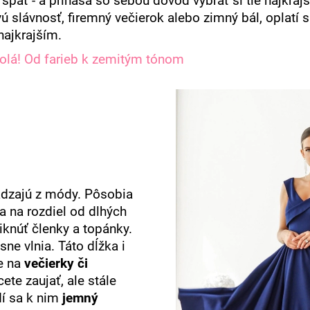
päť - a prináša so sebou dôvod vybrať si tie najkrajši
ú slávnosť, firemný večierok alebo zimný bál, oplatí 
najkrajším.
olá! Od farieb k zemitým tónom
ádzajú z módy. Pôsobia
a na rozdiel od dlhých
iknúť členky a topánky.
ásne vlnia. Táto dĺžka i
ne na
večierky či
cete zaujať, ale stále
dí sa k nim
jemný