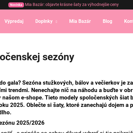
Mia Bazár: objavte krásne šaty za výhodnejšie ceny
Novinka
Výpredaj
Doplnky
Mia Bazár
Blog
Kon
Čo potrebujete nájsť?
ločenskej sezóny
HĽADAŤ
Odporúčame
do gala? Sezóna stužkových, bálov a večierkov je za
mi trendmi. Nenechajte nič na náhodu a buďte v obra
i v našom e-shope. Tieto modely spoločenských šiat 
ku 2025. Oblečte si šaty, ktoré zanechajú dojem a pr
dlho.
sezónu 2025/2026