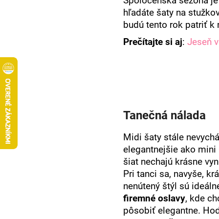
Spoločenská sezóna je s
hľadáte šaty na stužkov
budú tento rok patriť k 
Prečítajte si aj
:
Jeseň v
Tanečná nálada
Midi šaty stále nevych
elegantnejšie ako mini 
šiat nechajú krásne vyn
Pri tanci sa, navyše, kr
nenútený štýl sú ideál
firemné oslavy
, kde ch
pôsobiť elegantne. Ho