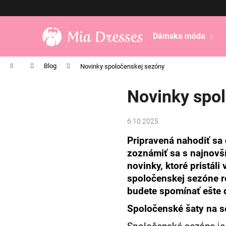
K
Prejsť
na
o
obsah
Späť
Späť
š
Dámska móda
do
do
í
obchodu
obchodu
k
Domov
Blog
Novinky spoločenskej sezóny
Novinky spo
6.10.2025
Pripravená nahodiť sa 
zoznámiť sa s najnovší
novinky, ktoré pristál
spoločenskej sezóne ro
budete spomínať ešte 
Spoločenské šaty na 