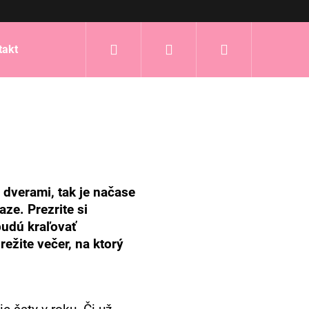
Hľadať
Prihlásenie
Nákupný
takt
košík
 dverami, tak je načase
ze. Prezrite si
budú kraľovať
ežite večer, na ktorý