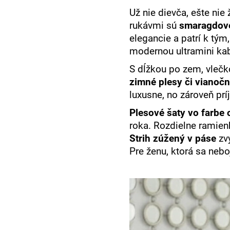
Už nie dievča, ešte nie
rukávmi sú
smaragdové
elegancie a patrí k tým
modernou ultramini kab
S dĺžkou po zem, vleč
zimné plesy či vianočn
luxusne, no zároveň pr
Plesové šaty vo farbe
roka. Rozdielne ramien
Strih zúžený v páse
zv
Pre ženu, ktorá sa neboj