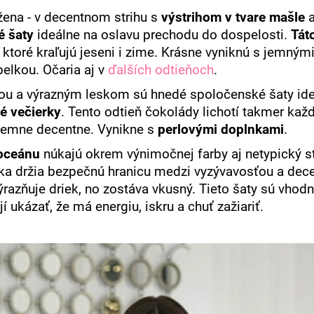
 žena - v decentnom strihu s
výstrihom v tvare mašle
a
 šaty
ideálne na oslavu prechodu do dospelosti.
Táto
, ktoré kraľujú jeseni i zime. Krásne vyniknú s jemný
elkou. Očaria aj v
ďalších odtieňoch
.
kou a výrazným leskom sú hnedé spoločenské šaty i
é večierky
. Tento odtieň čokolády lichotí takmer každ
íjemne decentne. Vynikne s
perlovými doplnkami
.
 oceánu
núkajú okrem výnimočnej farby aj netypický str
ka držia bezpečnú hranicu medzi vyzývavosťou a dec
ýrazňuje driek, no zostáva vkusný. Tieto šaty sú vhodn
í ukázať, že má energiu, iskru a chuť zažiariť.