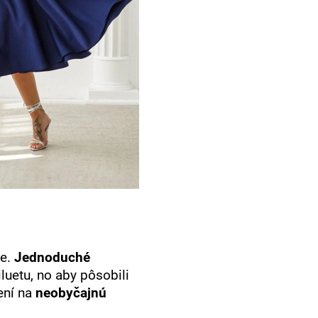
be.
Jednoduché
uetu, no aby pôsobili
ení na
neobyčajnú