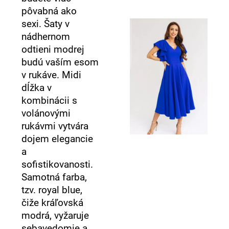
pôvabná ako
sexi. Šaty v
nádhernom
odtieni modrej
budú vaším esom
v rukáve. Midi
dĺžka v
kombinácii s
volánovými
rukávmi vytvára
dojem elegancie
a
sofistikovanosti.
Samotná farba,
tzv. royal blue,
čiže kráľovská
modrá, vyžaruje
sebavedomie a