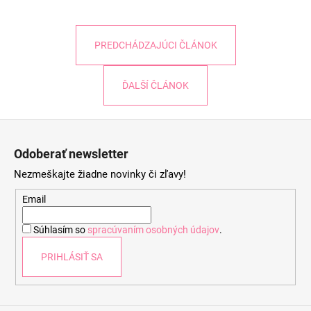
PREDCHÁDZAJÚCI ČLÁNOK
ĎALŠÍ ČLÁNOK
Z
á
Odoberať newsletter
p
Nezmeškajte žiadne novinky či zľavy!
ä
t
Email
i
Súhlasím so
spracúvaním osobných údajov
.
e
PRIHLÁSIŤ SA