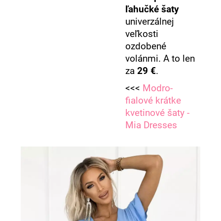
ľahučké šaty
univerzálnej
veľkosti
ozdobené
volánmi. A to len
za
29
€
.
<<<
Modro-
fialové krátke
kvetinové šaty -
Mia Dresses