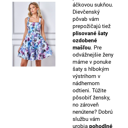
áčkovou sukňou.
Dievčenský
pôvab vám
prepožičajú tiež
plisované šaty
ozdobené
mašľou
. Pre
odvážnejšie ženy
máme v ponuke
šaty s hlbokým
výstrihom v
nádhernom
odtieni. Túžite
pôsobiť žensky,
no zároveň
nenútene? Dobrú
službu vám
urobia
pohodlné