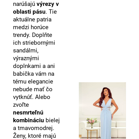
narúšajú
výrezy v
oblasti pásu
. Tie
aktuálne patria
medzi horúce
trendy. Doplňte
ich striebornými
sandálmi,
výraznými
doplnkami a ani
babička vám na
tému elegancie
nebude mať čo
vytknúť. Alebo
zvoľte
nesmrteľnú
kombináciu
bielej
a tmavomodrej.
Ženy, ktoré majú