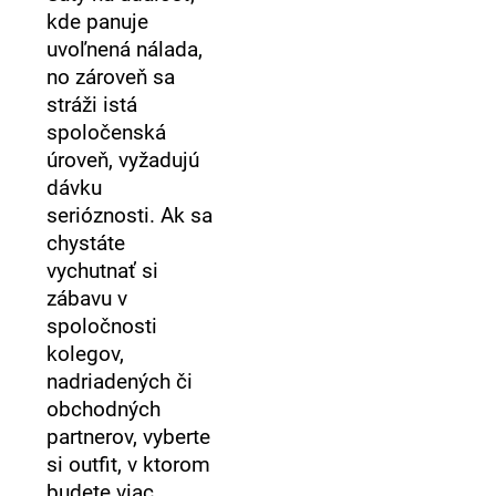
kde panuje
uvoľnená nálada,
no zároveň sa
stráži istá
spoločenská
úroveň, vyžadujú
dávku
serióznosti. Ak sa
chystáte
vychutnať si
zábavu v
spoločnosti
kolegov,
nadriadených či
obchodných
partnerov, vyberte
si outfit, v ktorom
budete viac