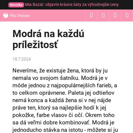
K
Prejsť
Mia Bazár: objavte krásne šaty za výhodnejšie ceny
Novinka
na
o
obsah
Hľadať
Nákup
M
Prihláseni
Späť
Späť
š
í
košík
Modrá na každú
Č
k
o
príležitosť
p
o
18.7.2024
t
r
Neveríme, že existuje žena, ktorá by ju
nemala vo svojom šatníku. Modrá je v
e
móde jednou z najpopulárnejších farieb, a
b
to celkom oprávnene. Paleta jej odtieňov
u
nemá konca a každá žena si v nej nájde
j
práve ten, ktorý sa najlepšie hodí k jej
e
pokožke, farbe vlasov či očí. Okrem toho
t
sa dá veľmi dobre kombinovať. Modrá je
e
jednoducho stávka na istotu - môžete si ju
n