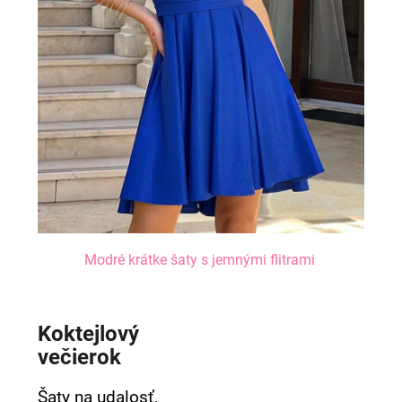
Modré krátke šaty s jemnými flitrami
Koktejlový
večierok
Šaty na udalosť,