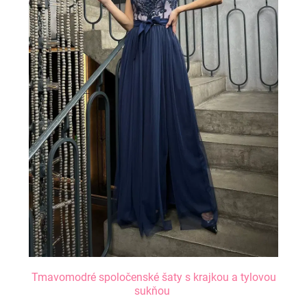
Tmavomodré spoločenské šaty s krajkou a tylovou
sukňou