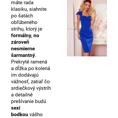
máte rada
klasiku, siahnite
po šatách
obľúbeného
strihu, ktorý je
formálny, no
zároveň
nesmierne
šarmantný
.
Prekryté ramená
a dĺžka po kolená
im dodávajú
vážnosť, zatiaľ čo
srdiečkový výstrih
a detailné
prešívanie budú
sexi
bodkou
vášho