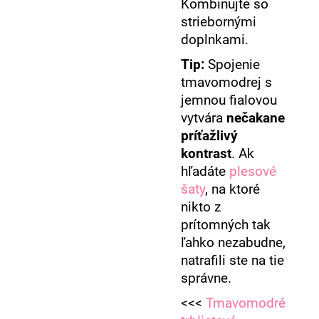
Kombinujte so
striebornými
doplnkami.
Tip:
Spojenie
tmavomodrej s
jemnou fialovou
vytvára
nečakane
príťažlivý
kontrast
. Ak
hľadáte
plesové
šaty
, na ktoré
nikto z
prítomných tak
ľahko nezabudne,
natrafili ste na tie
správne.
<<<
Tmavomodré