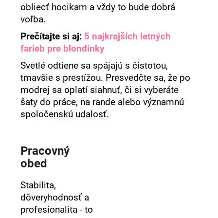
obliecť hocikam a vždy to bude dobrá
á
voľba.
j
Prečítajte si aj:
5 najkrajších letných
s
farieb pre blondínky
ť
?
Svetlé odtiene sa spájajú s čistotou,
tmavšie s prestížou. Presvedčte sa, že po
modrej sa oplatí siahnuť, či si vyberáte
šaty do práce, na rande alebo významnú
spoločenskú udalosť.
HĽADAŤ
Pracovný
O
obed
d
p
Stabilita,
o
r
dôveryhodnosť a
ú
profesionalita - to