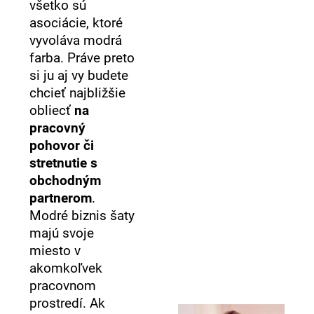
č
všetko sú
a
asociácie, ktoré
m
vyvoláva modrá
e
farba. Práve preto
si ju aj vy budete
chcieť najbližšie
obliecť
na
pracovný
pohovor či
stretnutie s
obchodným
partnerom
.
Modré biznis šaty
majú svoje
miesto v
akomkoľvek
pracovnom
prostredí. Ak