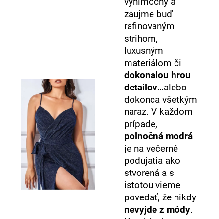
výnimočný a
zaujme buď
rafinovaným
strihom,
luxusným
materiálom či
dokonalou hrou
detailov
…alebo
dokonca všetkým
naraz. V každom
prípade,
polnočná modrá
je na večerné
podujatia ako
stvorená a s
istotou vieme
povedať, že nikdy
nevyjde z módy
.