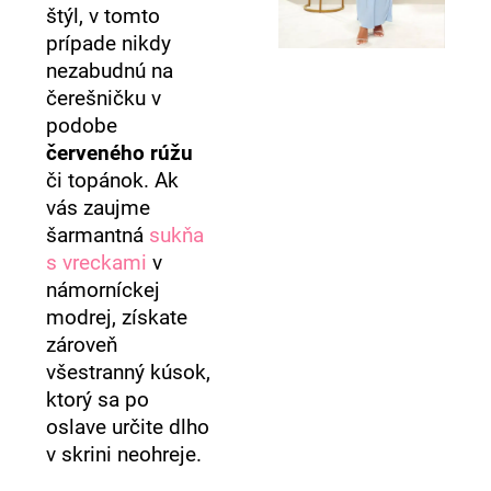
štýl, v tomto
prípade nikdy
nezabudnú na
čerešničku v
podobe
červeného rúžu
či topánok. Ak
vás zaujme
šarmantná
sukňa
s vreckami
v
námorníckej
modrej, získate
zároveň
všestranný kúsok,
ktorý sa po
oslave určite dlho
v skrini neohreje.