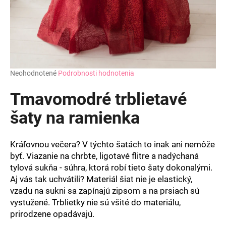
Priemerné
Neohodnotené
Podrobnosti hodnotenia
hodnotenie
produktu
Tmavomodré trblietavé
je
0,0
šaty na ramienka
z
5
hviezdičiek.
Kráľovnou večera? V týchto šatách to inak ani nemôže
byť. Viazanie na chrbte, ligotavé flitre a nadýchaná
tylová sukňa - súhra, ktorá robí tieto šaty dokonalými.
Aj vás tak uchvátili? Materiál šiat nie je elastický,
vzadu na sukni sa zapínajú zipsom a na prsiach sú
vystužené. Trblietky nie sú všité do materiálu,
prirodzene opadávajú.