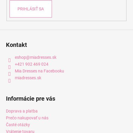
e
PRIHLÁSIŤ SA
Kontakt
eshop
@
miadresses.sk
+421 902 469 024
Mia Dresses na Facebooku
miadresses.sk
Informácie pre vás
Doprava a platba
Prečo nakupovať u nás
Časté otázky
Vrátenie tovaru