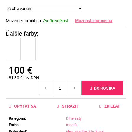
Môžeme doručiť do:
Zvoľte veľkosť
Možnosti doručenia
100 €
81,30 € bez DPH
Jednotková
DO KOŠÍKA
cena:
OPÝTAŤ SA
STRÁŽIŤ
ZDIEĽAŤ
Kategória
:
Dlhé šaty
Farba
:
modrá
Príležitosť
:
ples
,
svadba
,
stužková