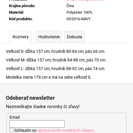
Krajina pôvodu
:
Čína
Materiál
:
Polyester 100%
Kód produktu
:
SD2016-NAVY
Rozmery
Hodnotenie
Diskusia
Veľkosť S- dĺžka 157 cm, hrudník 80-84 cm, pás 66 cm.
Veľkosť M- dĺžka 157 cm, hrudník 84-88 cm, pás 70 cm.
Veľkosť L- dĺžka 157 cm, hrudník 88-92 cm, pás 74 cm.
Modelka meria 176 cm a má na sebe veľkosť S.
Z
á
Odoberať newsletter
p
Nezmeškajte žiadne novinky či zľavy!
ä
t
Email
i
Súhlasím so
spracúvaním osobných údajov
.