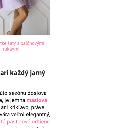
átke šaty s balónovými
rukávmi
ari každý jarný
 túto sezónu doslova
e, je jemná
maslová
ani krikľavo, práve
vára veľmi elegantný,
lté pastelové odtiene