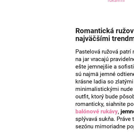
rukávmi
Romantická ružov
najväčšími trendm
Pastelová ružová patrí 
na jar vracajú pravidel
ešte jemnejšie a sofis
sú najmä jemné odtie
krásne ladia so zlatým
minimalistickými nude
outfit, ktorý bude pôs
romanticky, siahnite po
balónové rukávy
,
jemn
splývavá sukňa. Práve t
sezónu mimoriadne pop