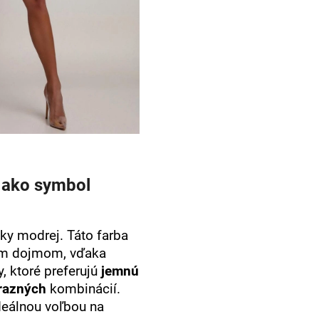
 ako symbol
sky modrej. Táto farba
žim dojmom, vďaka
y, ktoré preferujú
jemnú
razných
kombinácií.
deálnou voľbou na