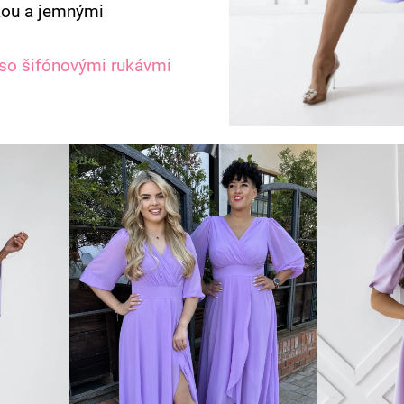
kou a jemnými
 so šifónovými rukávmi