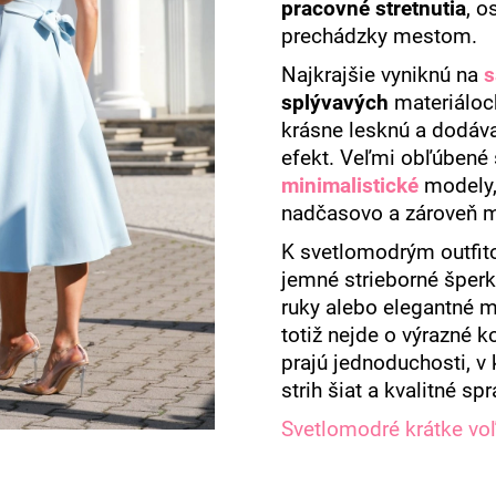
pracovné stretnutia
, o
prechádzky mestom.
Najkrajšie vyniknú na
s
splývavých
materiáloch
krásne lesknú a dodáva
efekt. Veľmi obľúbené 
minimalistické
modely,
nadčasovo a zároveň 
K svetlomodrým outfit
jemné strieborné šper
ruky alebo elegantné m
totiž nejde o výrazné 
prajú jednoduchosti, v
strih šiat a kvalitné sp
Svetlomodré krátke voľ