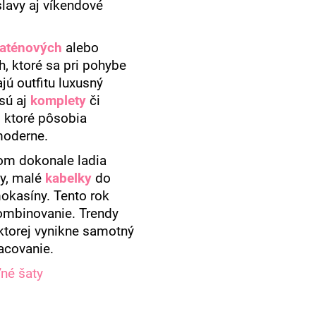
slavy aj víkendové
aténových
alebo
, ktoré sa pri pohybe
jú outfitu luxusný
sú aj
komplety
či
 ktoré pôsobia
moderne.
om dokonale ladia
ky, malé
kabelky
do
okasíny. Tento rok
kombinovanie. Trendy
 ktorej vynikne samotný
racovanie.
né šaty