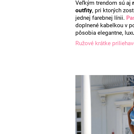
Veľkým trendom sú aj
outfity
, pri ktorých zos
jednej farebnej línii.
Pa
doplnené kabelkou v p
pôsobia elegantne, lux
Ružové krátke priliehav