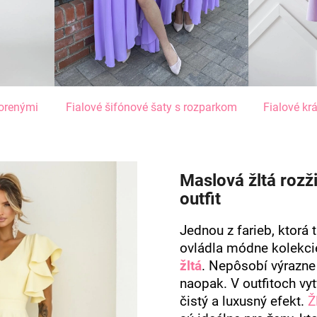
vorenými
Fialové šifónové šaty s rozparkom
Fialové kr
Maslová žltá rozži
outfit
Jednou z farieb, ktorá
ovládla módne kolekci
žltá
. Nepôsobí výrazne 
naopak. V outfitoch vyt
čistý a luxusný efekt.
Ž