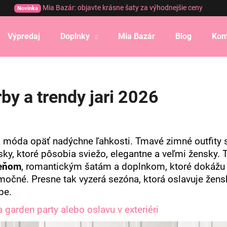
Mia Bazár: objavte krásne šaty za výhodnejšie ceny
Novinka
Výpredaj
Doplnky
Mia Bazár
Blog
Kon
Čo potrebujete nájsť?
by a trendy jari 2026
HĽADAŤ
Odporúčame
 móda opäť nadýchne ľahkosti. Tmavé zimné outfity s
ky, ktoré pôsobia sviežo, elegantne a veľmi žensky. T
ieňom
, romantickým šatám a doplnkom, ktoré dokážu a
močné. Presne tak vyzerá sezóna, ktorá oslavuje žensk
be.
a garden party alebo oslavu v exteriéri