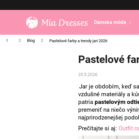
K
Prejsť
na
o
obsah
Späť
Späť
š
Dámska móda
do
do
í
obchodu
obchodu
k
Domov
Blog
Pastelové farby a trendy jari 2026
Pastelové far
20.5.2026
Jar je obdobím, keď sa
vzdušné materiály a kús
patria
pastelovým odt
premeniť na niečo výni
najprirodzenejšej podo
Prečítajte si aj:
Outfit n