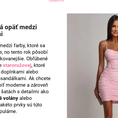
rukávmi
á opäť medzi
i
medzi farby, ktoré sa
ne, no tento rok pôsobí
tikovanejšie. Obľúbené
ne
staroružovej
, ktoré
i doplnkami alebo
 sandálkami. Ak chcete
obiť moderne a zároveň
 šatách s detailmi ako
é volány
alebo
akéto prvky sú túto
ulárne.