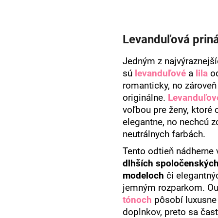
Levanduľová prin
Jedným z najvýraznejší
sú
levanduľové
a
lila
od
romanticky, no zárove
originálne.
Levanduľov
voľbou pre ženy, ktoré
elegantne, no nechcú zo
neutrálnych farbách.
Tento odtieň nádherne 
dlhších spoločenských
modeloch
či elegantný
jemným rozparkom. Out
tónoch
pôsobí luxusne 
doplnkov, preto sa čas