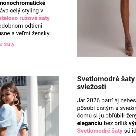
monochromatické
táva celý styling v
stelovo ružové šaty
odobnom odtieni
usne a veľmi žensky.
é šaty
Svetlomodré šaty
sviežosti
Jar 2026 patrí aj nebe
pôsobí čistým a svie
čomu si ju obľúbili žen
eleganciu
bez príliš
vý
Svetlomodré šaty
sú i