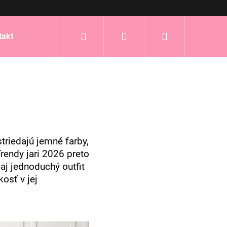
Hľadať
Prihlásenie
Nákupný
takt
košík
triedajú jemné farby,
rendy jari 2026 preto
j jednoduchý outfit
osť v jej