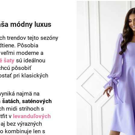
áša módny luxus
ch trendov tejto sezóny
tiene. Pôsobia
ň veľmi moderne a
é šaty
sú ideálnou
 chcú pôsobiť
stať pri klasických
vyniká najmä na
 šatách
,
saténových
ch midi strihoch s
fit v
levanduľových
aj bez výrazných
to kombinuje len s