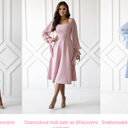
ónovými
Staroružové midi šaty so šifónovými
Svetlomodré 