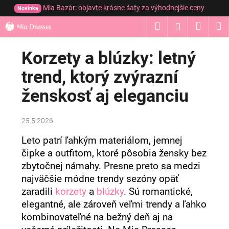
K
Prejsť
Mia Bazár: objavte krásne šaty za výhodnejšie ceny
Novinka
na
o
obsah
Hľadať
Nákup
M
Prihláseni
Späť
Späť
š
í
košík
Korzety a blúzky: letný
Č
k
o
trend, ktorý zvýrazní
p
ženskosť aj eleganciu
o
t
r
25.5.2026
e
Leto patrí ľahkým materiálom, jemnej
b
čipke a outfitom, ktoré pôsobia žensky bez
u
zbytočnej námahy. Presne preto sa medzi
j
najväčšie módne trendy sezóny opäť
e
zaradili
korzety
a
blúzky
. Sú romantické,
t
elegantné, ale zároveň veľmi trendy a ľahko
e
kombinovateľné na bežný deň aj na
n