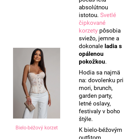
absolútnou
istotou.
Svetlé
čipkované
korzety
pôsobia
sviežo, jemne a
dokonale
ladia s
opálenou
pokožkou
.
Hodia sa najmä
na: dovolenku pri
mori, brunch,
garden party,
letné oslavy,
festivaly v boho
štýle.
Bielo-béžový korzet
K bielo-béžovým
outfitom