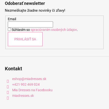
á
Odoberať newsletter
p
Nezmeškajte žiadne novinky či zľavy!
ä
t
Email
i
Súhlasím so
spracúvaním osobných údajov
.
e
PRIHLÁSIŤ SA
Kontakt
eshop
@
miadresses.sk
+421 902 469 024
Mia Dresses na Facebooku
miadresses.sk