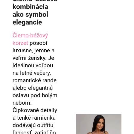
č
kombinácia
a
ako symbol
m
e
elegancie
Čierno-béžový
korzet
pôsobí
luxusne, jemne a
veľmi žensky. Je
ideálnou voľbou
na letné večery,
romantické rande
alebo elegantnú
oslavu pod holým
nebom.
Čipkované detaily
a tenké ramienka
dodávajú outfitu
ľahkosť, zatiaľ čo