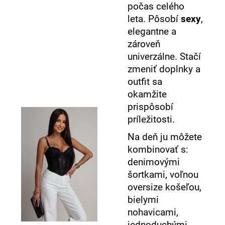
počas celého
leta. Pôsobí
sexy
,
elegantne a
zároveň
univerzálne. Stačí
zmeniť doplnky a
outfit sa
okamžite
prispôsobí
príležitosti.
Na deň ju môžete
kombinovať s:
denimovými
šortkami, voľnou
oversize košeľou,
bielymi
nohavicami,
jednoduchými