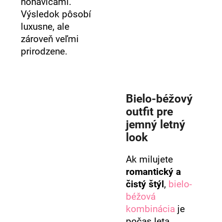
nohavicami.
Výsledok pôsobí
luxusne, ale
zároveň veľmi
prirodzene.
Bielo-béžový
outfit pre
jemný letný
look
Ak milujete
romantický a
čistý štýl
,
bielo-
béžová
kombinácia
je
počas leta