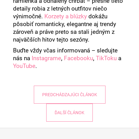
ramienka a odhalený chrbát – presne tieto
detaily robia z letných outfitov niečo
výnimočné.
Korzety a blúzky
dokážu
pôsobiť romanticky, elegantne aj trendy
zároveň a práve preto sa stali jedným z
najväčších hitov tejto sezóny.
Buďte vždy včas informovaná – sledujte
nás na
Instagrame
,
Facebooku
,
TikToku
a
YouTube
.
PREDCHÁDZAJÚCI ČLÁNOK
ĎALŠÍ ČLÁNOK
Z