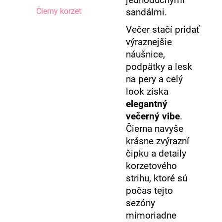
Čierny korzet
sandálmi.
Večer stačí pridať
výraznejšie
náušnice,
podpätky a lesk
na pery a celý
look získa
elegantný
večerný vibe
.
Čierna navyše
krásne zvýrazní
čipku a detaily
korzetového
strihu, ktoré sú
počas tejto
sezóny
mimoriadne