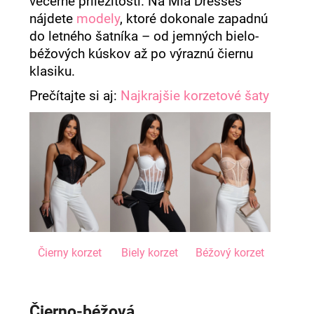
večerné príležitosti. Na Mia Dresses
á
nájdete
modely
, ktoré dokonale zapadnú
j
do letného šatníka – od jemných bielo-
s
béžových kúskov až po výraznú čiernu
ť
klasiku.
?
Prečítajte si aj:
Najkrajšie korzetové šaty
HĽADAŤ
O
d
Čierny korzet
Biely korzet
Béžový korzet
p
o
r
ú
Čierno-béžová