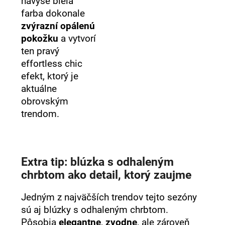
navyše biela
farba dokonale
zvýrazní opálenú
pokožku
a vytvorí
ten pravý
effortless chic
efekt, ktorý je
aktuálne
obrovským
trendom.
Extra tip: blúzka s odhaleným
chrbtom ako detail, ktorý zaujme
Jedným z najväčších trendov tejto sezóny
sú aj blúzky s odhaleným chrbtom.
Pôsobia
elegantne
,
zvodne
, ale zároveň