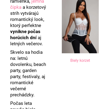
ramienka,
jemná
čipka
a korzetový
strih vytvárajú
romantický look,
ktorý perfektne
vynikne počas
horúcich dní
aj
letných večerov.
Skvelo sa hodia
na: letnú
Biely korzet
dovolenku, beach
party, garden
party, festivaly, aj
romantické
večerné
prechádzky.
Počas leta