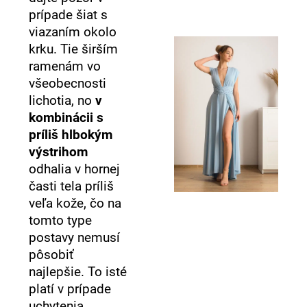
prípade šiat s
viazaním okolo
krku. Tie širším
ramenám vo
všeobecnosti
lichotia, no
v
kombinácii s
príliš hlbokým
výstrihom
odhalia v hornej
časti tela príliš
veľa kože, čo na
tomto type
postavy nemusí
pôsobiť
najlepšie. To isté
platí v prípade
uchytenia