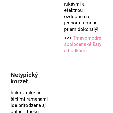
rukávmi a
efektnou
ozdobou na
jednom ramene
priam dokonalý!
<<<
Tmavomodré
spoločenské šaty
s bodkami
Netypický
korzet
Ruka v ruke so
širšími ramenami
ide prirodzene aj
oblasť drieku.