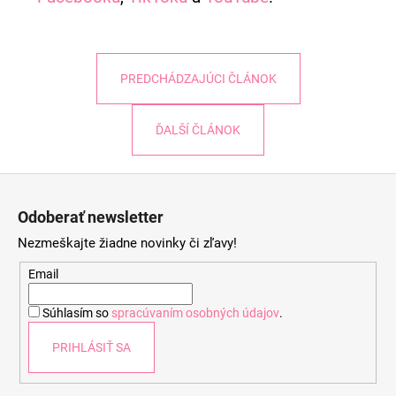
PREDCHÁDZAJÚCI ČLÁNOK
ĎALŠÍ ČLÁNOK
Z
á
Odoberať newsletter
p
Nezmeškajte žiadne novinky či zľavy!
ä
t
Email
i
Súhlasím so
spracúvaním osobných údajov
.
e
PRIHLÁSIŤ SA