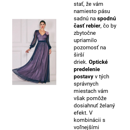
stať, že vám
namiesto pásu
sadnú na
spodnú
časť rebier
, čo by
zbytočne
upriamilo
pozornosť na
širší
driek.
Optické
predelenie
postavy
v tých
správnych
miestach vám
však pomôže
dosiahnuť želaný
efekt. V
kombinácii s
voľnejšími