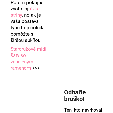
Potom pokojne
zvoľte aj
úzke
strihy
, no ak je
vaša postava
typu trojuholník,
pomôžte si
širšou sukňou.
Staroružové midi
šaty so
zahaleným
ramenom
>>>
Odhaľte
bruško!
Ten, kto navrhoval