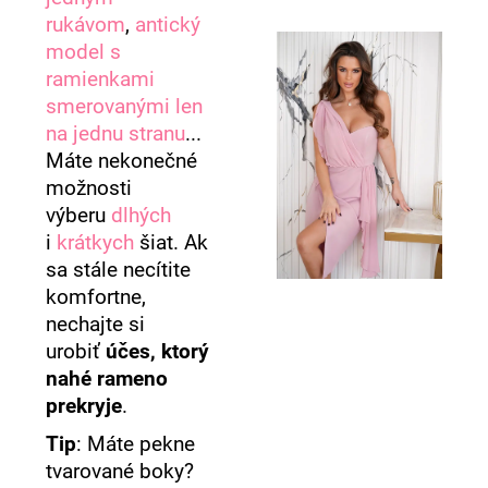
rukávom
,
antický
model s
ramienkami
smerovanými len
na jednu stranu
...
Máte nekonečné
možnosti
výberu
dlhých
i
krátkych
šiat. Ak
sa stále necítite
komfortne,
nechajte si
urobiť
účes, ktorý
nahé rameno
prekryje
.
Tip
: Máte pekne
tvarované boky?