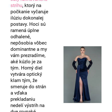
strihu
, ktorý na
počkanie vyčaruje
ilúziu dokonalej
postavy. Hoci sú
ramená úplne
odhalené,
nepôsobia vôbec
dominantne a my
vám prezradíme,
aké kúzlo je za
tým. Horný diel
vytvára optický
klam tým, že
smeruje do strán
a vďaka
prekladaniu
nedelí výstrih na
dve rovnaké