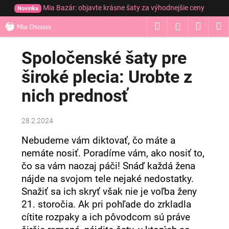
K
Prejsť
Mia Bazár: objavte krásne šaty za výhodnejšie ceny
Novinka
na
o
obsah
Hľadať
Nákup
M
Prihláseni
Späť
Späť
š
í
košík
Spoločenské šaty pre
Č
k
o
široké plecia: Urobte z
p
nich prednosť
o
t
r
28.2.2024
e
Nebudeme vám diktovať, čo máte a
b
nemáte nosiť. Poradíme vám, ako nosiť to,
u
čo sa vám naozaj páči! Snáď každá žena
j
nájde na svojom tele nejaké nedostatky.
e
Snažiť sa ich skryť však nie je voľba ženy
t
21. storočia. Ak pri pohľade do zrkladla
e
cítite rozpaky a ich pôvodcom sú práve
n