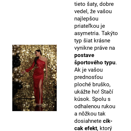
tieto šaty, dobre
vedel, že vašou
najlepšou
priateľkou je
asymetria. Takýto
typ šiat krásne
vynikne práve na
postave
športového typu
.
Ak je vašou
prednosťou
ploché bruško,
ukážte ho! Stačí
kúsok. Spolu s
odhalenou rukou
a nôžkou tak
dosiahnete
cik-
cak efekt
, ktorý