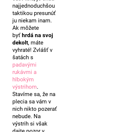
najjednoduchšou
taktikou presunúť
ju niekam inam.
Ak môžete
byť
hrdá na svoj
dekolt
, máte
vyhraté! Zvlášť v
šatách s
padavými
rukávmi a
hlbokým
výstrihom
.
Stavíme sa, že na
plecia sa vám v
nich nikto pozerať
nebude. Na
výstrih si však
dajte pozor v