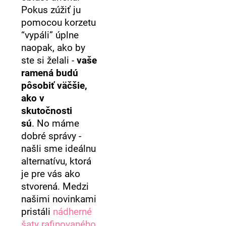
Pokus zúžiť ju
pomocou korzetu
“vypáli” úplne
naopak, ako by
ste si želali -
vaše
ramená budú
pôsobiť väčšie,
ako v
skutočnosti
sú
. No máme
dobré správy -
našli sme ideálnu
alternatívu, ktorá
je pre vás ako
stvorená. Medzi
našimi novinkami
pristáli
nádherné
šaty rafinovaného