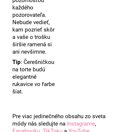
pozornosťou
každého
pozorovateľa.
Nebude vedieť,
kam pozrieť skôr
a vaše o trošku
širšie ramená si
ani nevšimne.
Tip
: Čerešničkou
na torte budú
elegantné
rukavice vo farbe
šiat.
Pre viac jedinečného obsahu zo sveta
módy nás sledujte na
Instagrame
,
Facebooku
,
TikToku
a
YouTube
.