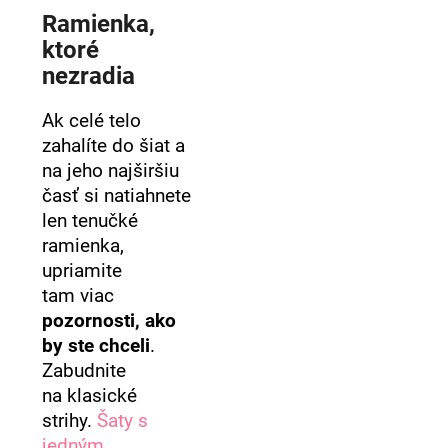
č
Ramienka,
a
m
ktoré
e
nezradia
Ak celé telo
zahalíte do šiat a
na jeho najširšiu
časť si natiahnete
len tenučké
ramienka,
upriamite
tam viac
pozornosti, ako
by ste chceli
.
Zabudnite
na klasické
strihy.
Šaty s
jedným