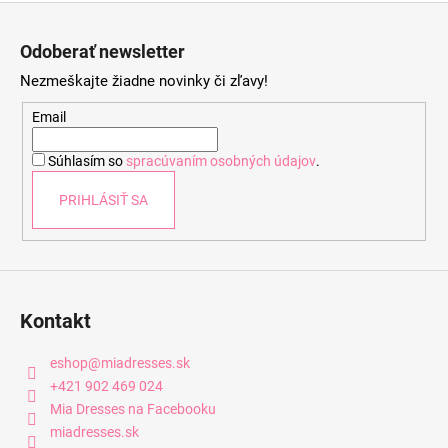
Z
á
Odoberať newsletter
p
Nezmeškajte žiadne novinky či zľavy!
ä
t
Email
i
Súhlasím so
spracúvaním osobných údajov
.
e
PRIHLÁSIŤ SA
Kontakt
eshop
@
miadresses.sk
+421 902 469 024
Mia Dresses na Facebooku
miadresses.sk