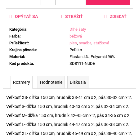
OPÝTAŤ SA
STRÁŽIŤ
ZDIEĽAŤ
Kategória
:
Dlhé šaty
Farba
:
béžová
Príležitosť
:
ples
,
svadba
,
stužková
Krajina pôvodu
:
Poľsko
Materiál
:
Elastan 4%, Polyamid 96%
Kód produktu
:
SD8111-NUDE
Rozmery
Hodnotenie
Diskusia
Veľkosť XS- dĺžka 150 cm, hrudník 38-41 cm x 2, pás 30-32 cm x 2.
Veľkosť S- dĺžka 150 cm, hrudník 40-43 cm x 2, pás 32-34 cm x 2.
Veľkosť M- dĺžka 150 cm, hrudník 42-45 cm x 2, pás 34-36 cm x 2.
Veľkosť L- dĺžka 150 cm, hrudník 44-47 cm x 2, pás 36-38 cm x 2.
Veľkosť XL- dĺžka 150 cm, hrudník 46-49 cm x 2, pás 38-40 cm x 2.