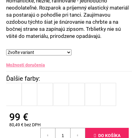
Romantické, nežné, rafinované - jednoducho
neodolateľné. Rozparok a príjemný elastický materiál
sa postarajú o pohodlie pri tanci. Zaujímavou
ozdobou týchto šiat je šnúrovanie na chrbte a na
bočnej strane sa zapínajú zipsom. Trblietky nie sú
všité do materiálu, prirodzene opadávajú.
Možnosti doručenia
99 €
80,49 € bez DPH
Jednotková
DO KOŠÍKA
cena: