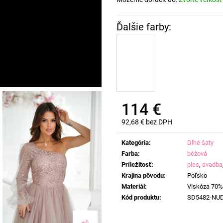
114 €
92,68 € bez DPH
Jednotková
cena:
Kategória
:
Dlhé šaty
Farba
:
béžová
Príležitosť
:
ples
,
svadba
Krajina pôvodu
:
Poľsko
Materiál
:
Viskóza 70%
Kód produktu
:
SD5482-NU
+6