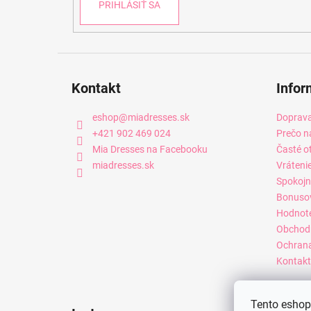
PRIHLÁSIŤ SA
Kontakt
Infor
eshop
@
miadresses.sk
Doprava
+421 902 469 024
Prečo n
Mia Dresses na Facebooku
Časté o
miadresses.sk
Vráteni
Spokojn
Bonuso
Hodnot
Obchod
Ochrana
Kontakt
Tento eshop 