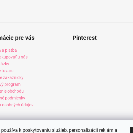
mácie pre vás
Pinterest
 a platba
akupovať u nás
tázky
e tovaru
é zákazníčky
vý program
enie obchodu
né podmienky
 osobných údajov
používa k poskytovaniu služieb, personalizácii reklám a