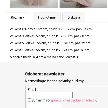
Rozmery
Hodnotenie
Diskusia
Veľkosť XS- dĺžka 152 cm, hrudník 78-82 cm, pás 64 cm.
Veľkosť S- dĺžka 152 cm, hrudník 82-86 cm, pás 68 cm.
Veľkosť M- dĺžka 156 cm, hrudník 86-90 cm, pás 72 cm.
Veľkosť L- dĺžka 156 cm, hrudník 90-94 cm, pás 76 cm.
Modelka meria 164 cm a má na sebe veľkosť XS.
Z
á
Odoberať newsletter
p
Nezmeškajte žiadne novinky či zľavy!
ä
t
Email
i
Súhlasím so
spracúvaním osobných údajov
.
e