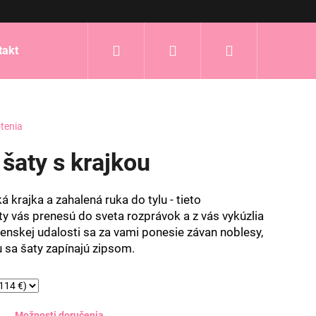
Hľadať
Prihlásenie
Nákupný
takt
košík
tenia
šaty s krajkou
krajka a zahalená ruka do tylu - tieto
y vás prenesú do sveta rozprávok a z vás vykúzlia
enskej udalosti sa za vami ponesie závan noblesy,
 sa šaty zapínajú zipsom.
Možnosti doručenia