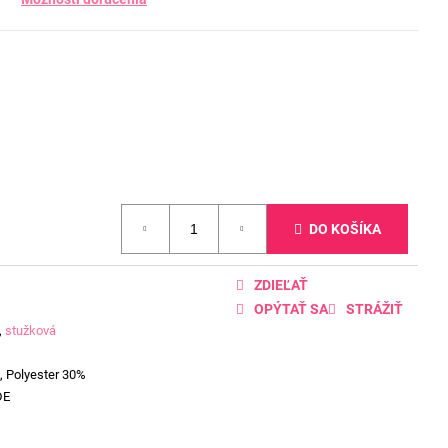
DO KOŠÍKA
ZDIEĽAŤ
OPÝTAŤ SA
STRÁŽIŤ
,
stužková
, Polyester 30%
DE