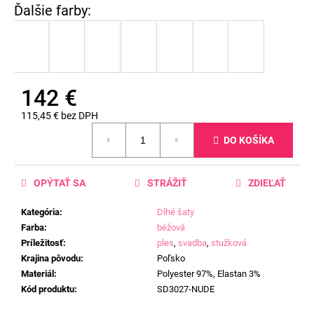
142 €
115,45 € bez DPH
Jednotková
DO KOŠÍKA
cena:
OPÝTAŤ SA
STRÁŽIŤ
ZDIEĽAŤ
Kategória
:
Dlhé šaty
Farba
:
béžová
Príležitosť
:
ples
,
svadba
,
stužková
Krajina pôvodu
:
Poľsko
Materiál
:
Polyester 97%, Elastan 3%
Kód produktu
:
SD3027-NUDE