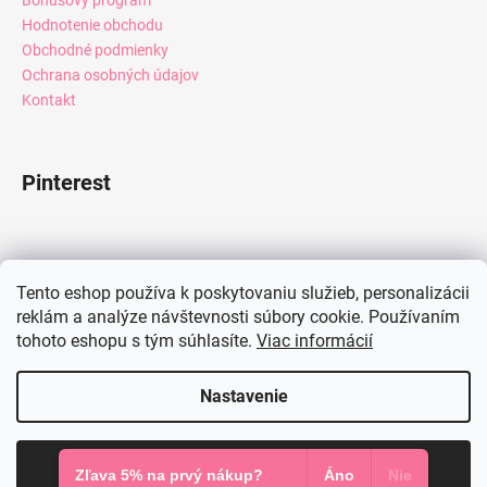
Hodnotenie obchodu
Obchodné podmienky
Ochrana osobných údajov
Kontakt
Pinterest
Facebook
Tento eshop používa k poskytovaniu služieb, personalizácii
reklám a analýze návštevnosti súbory cookie. Používaním
tohoto eshopu s tým súhlasíte.
Viac informácií
Instagram
Nastavenie
Vytvoril Shoptet
Súhlasím
Copyright 2026
Mia Dresses
. Všetky práva vyhradené.
Zľava 5% na prvý nákup?
Áno
Nie