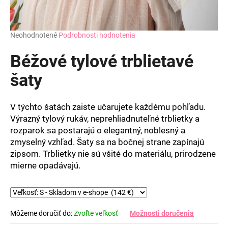
Priemerné
Neohodnotené
Podrobnosti hodnotenia
hodnotenie
produktu
Béžové tylové trblietavé
je
0,0
šaty
z
5
hviezdičiek.
V týchto šatách zaiste učarujete každému pohľadu.
Výrazný tylový rukáv, neprehliadnuteľné trblietky a
rozparok sa postarajú o elegantný, noblesný a
zmyselný vzhľad. Šaty sa na bočnej strane zapínajú
zipsom. Trblietky nie sú všité do materiálu, prirodzene
mierne opadávajú.
Môžeme doručiť do:
Zvoľte veľkosť
Možnosti doručenia