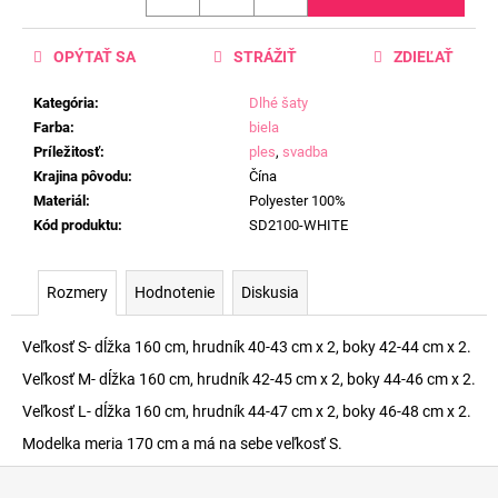
OPÝTAŤ SA
STRÁŽIŤ
ZDIEĽAŤ
Kategória
:
Dlhé šaty
Farba
:
biela
Príležitosť
:
ples
,
svadba
Krajina pôvodu
:
Čína
Materiál
:
Polyester 100%
Kód produktu
:
SD2100-WHITE
Rozmery
Hodnotenie
Diskusia
Veľkosť S- dĺžka 160 cm, hrudník 40-43 cm x 2, boky 42-44 cm x 2.
Veľkosť M- dĺžka 160 cm, hrudník 42-45 cm x 2, boky 44-46 cm x 2.
Veľkosť L- dĺžka 160 cm, hrudník 44-47 cm x 2, boky 46-48 cm x 2.
Modelka meria 170 cm a má na sebe veľkosť S.
Z