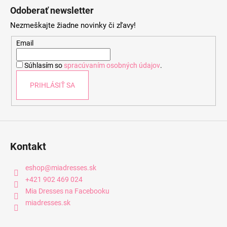
á
Odoberať newsletter
p
Nezmeškajte žiadne novinky či zľavy!
ä
t
Email
i
Súhlasím so
spracúvaním osobných údajov
.
e
PRIHLÁSIŤ SA
Kontakt
eshop
@
miadresses.sk
+421 902 469 024
Mia Dresses na Facebooku
miadresses.sk