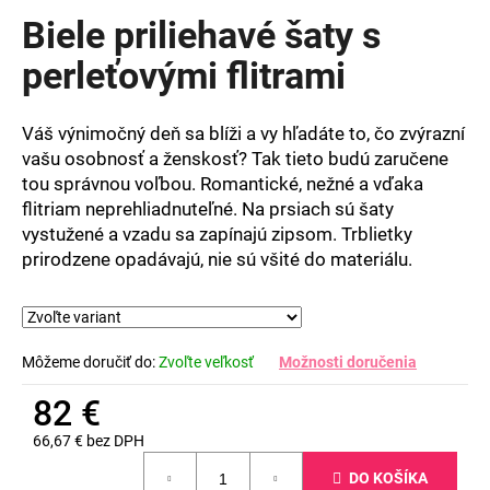
produktu
Biele priliehavé šaty s
je
0,0
perleťovými flitrami
z
5
hviezdičiek.
Váš výnimočný deň sa blíži a vy hľadáte to, čo zvýrazní
vašu osobnosť a ženskosť? Tak tieto budú zaručene
tou správnou voľbou. Romantické, nežné a vďaka
flitriam neprehliadnuteľné. Na prsiach sú šaty
vystužené a vzadu sa zapínajú zipsom. Trblietky
prirodzene opadávajú, nie sú všité do materiálu.
Môžeme doručiť do:
Zvoľte veľkosť
Možnosti doručenia
82 €
66,67 € bez DPH
Jednotková
DO KOŠÍKA
cena: