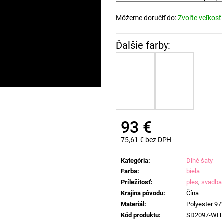
Môžeme doručiť do:
Zvoľte veľkosť
93 €
75,61 € bez DPH
Jednotková
cena:
Kategória
:
Dlhé šaty
Farba
:
biela
Príležitosť
:
ples
,
svadba
Krajina pôvodu
:
Čína
Materiál
:
Polyester 9
Kód produktu
:
SD2097-WH