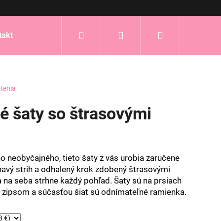
Hľadať
Prihlásenie
Nákupný
takt
košík
tenia
vé šaty so štrasovými
o neobyčajného, tieto šaty z vás urobia zaručene
ehavý strih a odhalený krok zdobený štrasovými
 na seba strhne každý pohľad. Šaty sú na prsiach
ú zipsom a súčasťou šiat sú odnímateľné ramienka.