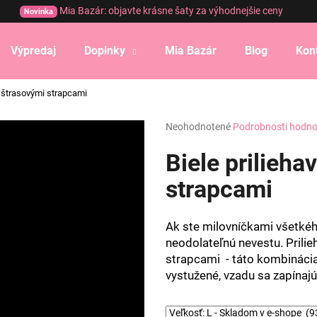
Mia Bazár: objavte krásne šaty za výhodnejšie ceny
Novinka
Výpredaj
Doplnky
Mia Bazár
Blog
Kon
Čo potrebujete nájsť?
o štrasovými strapcami
Priemerné
Neohodnotené
Podrobnosti hodno
HĽADAŤ
hodnotenie
produktu
Biele prilieha
je
0,0
strapcami
Odporúčame
z
5
hviezdičiek.
Ak ste milovníčkami všetkéh
neodolateľnú nevestu. Prili
strapcami - táto kombinácia
vystužené, vzadu sa zapínaj