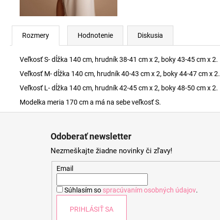
Rozmery
Hodnotenie
Diskusia
Veľkosť S- dĺžka 140 cm, hrudník 38-41 cm x 2, boky 43-45 cm x 2.
Veľkosť M- dĺžka 140 cm, hrudník 40-43 cm x 2, boky 44-47 cm x 2.
Veľkosť L- dĺžka 140 cm, hrudník 42-45 cm x 2, boky 48-50 cm x 2.
Modelka meria 170 cm a má na sebe veľkosť S.
Z
á
Odoberať newsletter
p
Nezmeškajte žiadne novinky či zľavy!
ä
t
Email
i
Súhlasím so
spracúvaním osobných údajov
.
e
PRIHLÁSIŤ SA