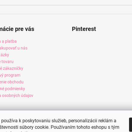
mácie pre vás
Pinterest
 a platba
akupovať u nás
tázky
e tovaru
é zákazníčky
vý program
enie obchodu
né podmienky
 osobných údajov
používa k poskytovaniu služieb, personalizácii reklám a
števnosti súbory cookie. Používaním tohoto eshopu s tým