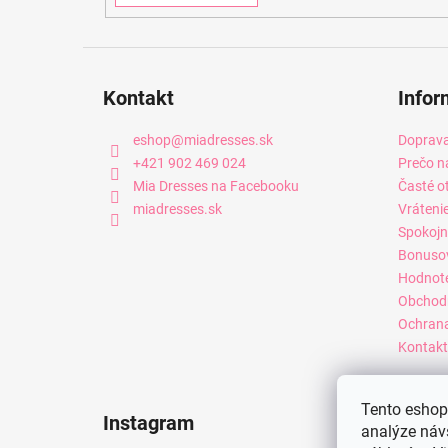
Kontakt
Infor
eshop
@
miadresses.sk
Doprava
+421 902 469 024
Prečo n
Mia Dresses na Facebooku
Časté o
miadresses.sk
Vráteni
Spokojn
Bonuso
Hodnot
Obchod
Ochrana
Kontakt
Tento eshop 
Instagram
analýze náv