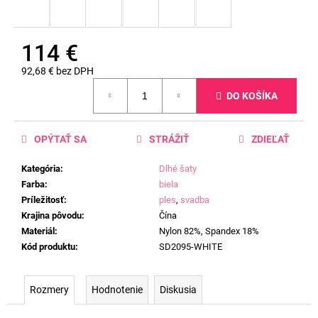
114 €
92,68 € bez DPH
Jednotková
DO KOŠÍKA
cena:
OPÝTAŤ SA
STRÁŽIŤ
ZDIEĽAŤ
Kategória
:
Dlhé šaty
Farba
:
biela
Príležitosť
:
ples
,
svadba
Krajina pôvodu
:
Čína
Materiál
:
Nylon 82%, Spandex 18%
Kód produktu
:
SD2095-WHITE
Rozmery
Hodnotenie
Diskusia