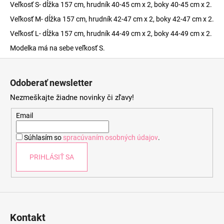
Veľkosť S- dĺžka 157 cm, hrudník 40-45 cm x 2, boky 40-45 cm x 2.
Veľkosť M- dĺžka 157 cm, hrudník 42-47 cm x 2, boky 42-47 cm x 2.
Veľkosť L- dĺžka 157 cm, hrudník 44-49 cm x 2, boky 44-49 cm x 2.
Modelka má na sebe veľkosť S.
Z
á
Odoberať newsletter
p
Nezmeškajte žiadne novinky či zľavy!
ä
t
Email
i
Súhlasím so
spracúvaním osobných údajov
.
e
PRIHLÁSIŤ SA
Kontakt