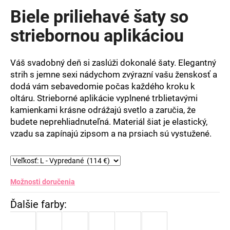
produktu
Biele priliehavé šaty so
je
0,0
striebornou aplikáciou
z
5
hviezdičiek.
Váš svadobný deň si zaslúži dokonalé šaty. Elegantný
strih s jemne sexi nádychom zvýrazní vašu ženskosť a
dodá vám sebavedomie počas každého kroku k
oltáru. Strieborné aplikácie vyplnené trblietavými
kamienkami krásne odrážajú svetlo a zaručia, že
budete neprehliadnuteľná. Materiál šiat je elastický,
vzadu sa zapínajú zipsom a na prsiach sú vystužené.
Možnosti doručenia