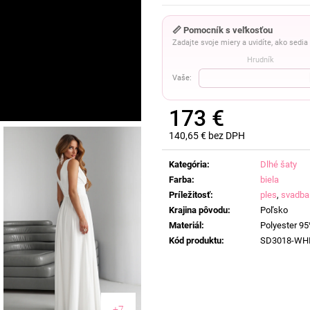
📏 Pomocník s veľkosťou
Zadajte svoje miery a uvidíte, ako sedi
Hrudník
Vaše:
173 €
140,65 € bez DPH
Jednotková
cena:
Kategória
:
Dlhé šaty
Farba
:
biela
Príležitosť
:
ples
,
svadba
Krajina pôvodu
:
Poľsko
Materiál
:
Polyester 95
Kód produktu
:
SD3018-WH
+7