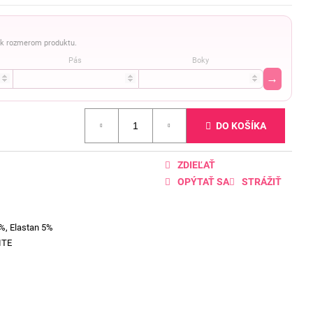
a k rozmerom produktu.
Pás
Boky
→
DO KOŠÍKA
ZDIEĽAŤ
OPÝTAŤ SA
STRÁŽIŤ
%, Elastan 5%
ITE