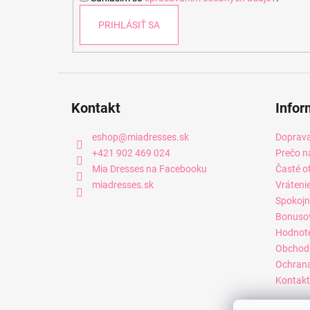
e
PRIHLÁSIŤ SA
Kontakt
Infor
eshop
@
miadresses.sk
Doprava
+421 902 469 024
Prečo n
Mia Dresses na Facebooku
Časté o
miadresses.sk
Vráteni
Spokojn
Bonuso
Hodnot
Obchod
Ochrana
Kontakt