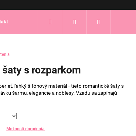
Hľadať
Prihlásenie
Nákupný
takt
košík
tenia
é šaty s rozparkom
erleť, ľahký šifónový materiál - tieto romantické šaty s
dávku šarmu, elegancie a noblesy. Vzadu sa zapínajú
Možnosti doručenia