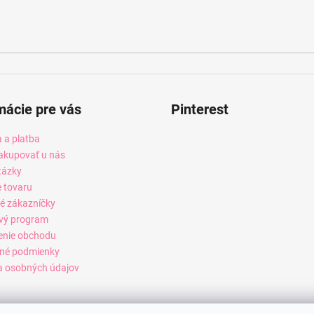
mácie pre vás
Pinterest
 a platba
akupovať u nás
tázky
e tovaru
é zákazníčky
vý program
enie obchodu
né podmienky
 osobných údajov