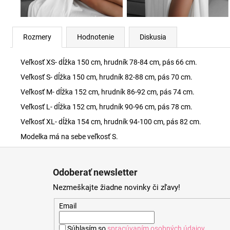
Rozmery
Hodnotenie
Diskusia
Veľkosť XS- dĺžka 150 cm, hrudník 78-84 cm, pás 66 cm.
Veľkosť S- dĺžka 150 cm, hrudník 82-88 cm, pás 70 cm.
Veľkosť M- dĺžka 152 cm, hrudník 86-92 cm, pás 74 cm.
Veľkosť L- dĺžka 152 cm, hrudník 90-96 cm, pás 78 cm.
Veľkosť XL- dĺžka 154 cm, hrudník 94-100 cm, pás 82 cm.
Modelka má na sebe veľkosť S.
Z
á
Odoberať newsletter
p
Nezmeškajte žiadne novinky či zľavy!
ä
t
Email
i
Súhlasím so
spracúvaním osobných údajov
.